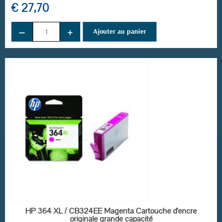
€ 27,70
−
+
Ajouter au panier
EN STOCK
HP 364 XL / CB324EE Magenta Cartouche d'encre
originale grande capacité