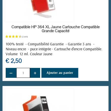
EN STOCK
Compatible HP 364 XL Jaune Cartouche Compatible
Grande Capacité
(1 avis)
100% testé - Compatibilité Garantie - Garantie 3 ans -
Niveau encre - puce intégrée - Cartouche d'encre Compatible.
Volume 12 ml. Couleur Jaune
€ 2,50
−
+
Ajouter au panier