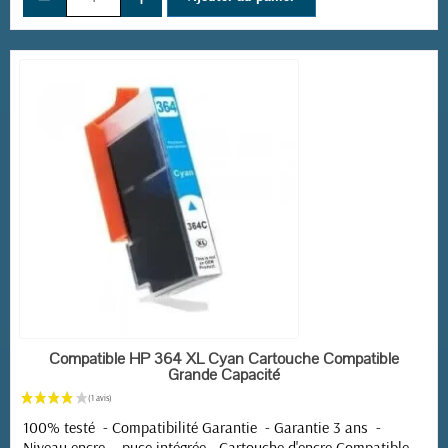
EN STOCK
Compatible HP 364 XL Cyan Cartouche Compatible
Grande Capacité
100% testé - Compatibilité Garantie - Garantie 3 ans -
Niveau encre - puce intégrée -
Cartouche d'encre Compatible .