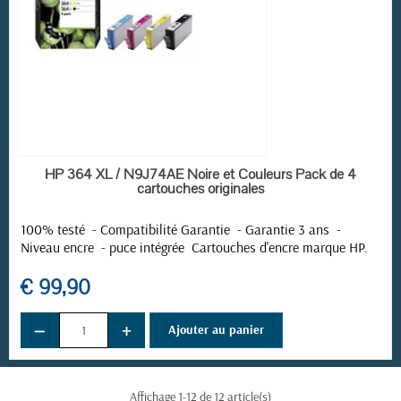
EN STOCK
HP 364 XL / N9J74AE Noire et Couleurs Pack de 4
cartouches originales
100% testé - Compatibilité Garantie - Garantie 3 ans -
Niveau encre - puce intégrée
Cartouches d'encre marque HP.
(1 avis)
€ 99,90
−
+
Ajouter au panier
Affichage 1-12 de 12 article(s)