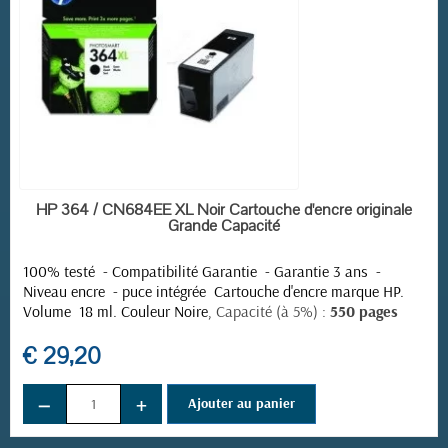
EN STOCK
HP 364 / CN684EE XL Noir Cartouche d'encre originale
Grande Capacité
100% testé - Compatibilité Garantie - Garantie 3 ans -
Niveau encre - puce intégrée
Cartouche d'encre marque HP.
Volume 18 ml. Couleur Noire,
Capacité (à 5%) :
550 pages
€ 29,20
−
+
Ajouter au panier