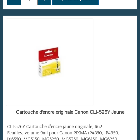
EN STOCK
Cartouche d'encre originale Canon CLI-526Y Jaune
CLI-526Y Cartouche d'encre jaune originale, 462
Feuilles, volume 9ml pour Canon PIXMA iP4850, iP4950,
iX6550, MG5150, MG5250, MG5350, MG6150, MG6250,