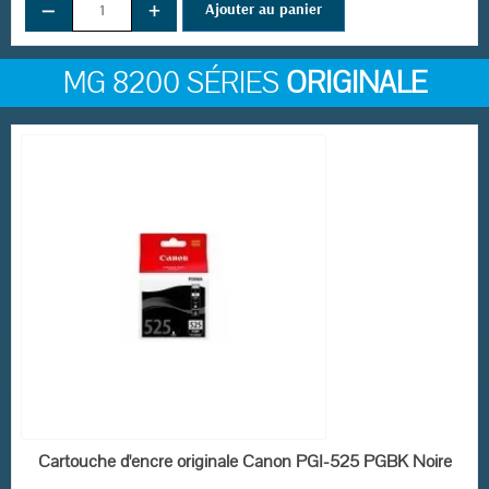
−
+
Ajouter au panier
MG 8200 SÉRIES
ORIGINALE
EN STOCK
Cartouche d'encre originale Canon PGI-525 PGBK Noire