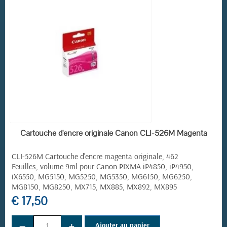
(5 avis)
EN STOCK
Cartouche d'encre originale Canon CLI-526M Magenta
CLI-526M Cartouche d'encre magenta originale, 462
Feuilles, volume 9ml pour Canon PIXMA iP4850, iP4950,
iX6550, MG5150, MG5250, MG5350, MG6150, MG6250,
MG8150, MG8250, MX715, MX885, MX892, MX895
€ 17,50
−
+
Ajouter au panier