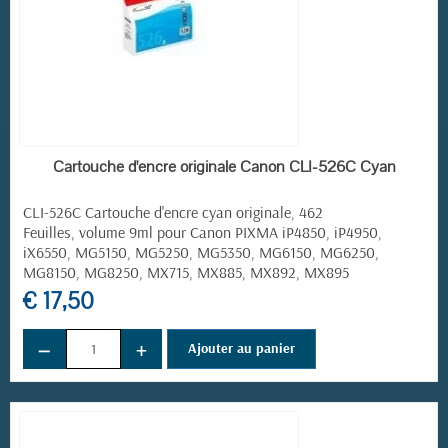
EN STOCK
Cartouche d'encre originale Canon CLI-526C Cyan
CLI-526C Cartouche d'encre cyan originale, 462
Feuilles, volume 9ml pour Canon PIXMA iP4850, iP4950,
iX6550, MG5150, MG5250, MG5350, MG6150, MG6250,
MG8150, MG8250, MX715, MX885, MX892, MX895
€ 17,50
−
+
Ajouter au panier