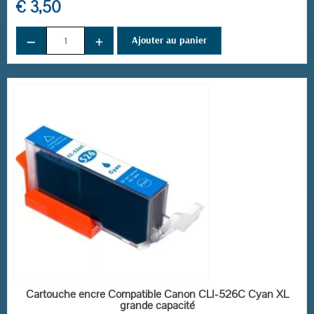
€ 3,50
−
+
Ajouter au panier
EN STOCK
Cartouche encre Compatible Canon CLI-526C Cyan XL
grande capacité