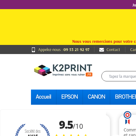
J
Nous vous remercions pour votre c
Appelez-nous :
09 53 21 92 97
Contact
Car
Accueil
EPSON
CANON
BROTHE