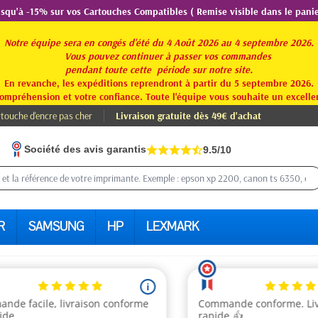
usqu'à -15% sur vos Cartouches Compatibles ( Remise visible dans le panie
Notre équipe sera en congés d'été du 4 Août 2026 au 4 septembre 2026.
Vous pouvez continuer à passer vos commandes
pendant toute
cette période sur notre site.
En revanche, les expéditions reprendront à partir du 5 septembre 2026.
ompréhension et votre confiance. Toute l'équipe vous souhaite un excellen
touche d'encre pas cher
Livraison gratuite dès 49€ d'achat
Société des avis garantis
9.5/10
R
SAMSUNG
HP
LEXMARK