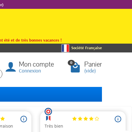
r)
t été et de très bonnes vacances !
Société Française
Mon compte
Panier
0
Connexion
(vide)