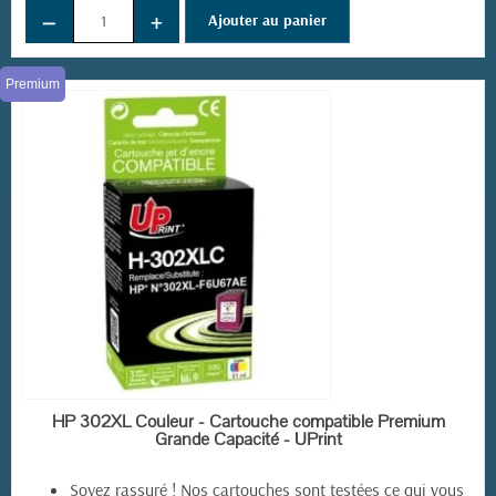
−
+
Ajouter au panier
Premium
EN STOCK
HP 302XL Couleur - Cartouche compatible Premium
Grande Capacité - UPrint
Soyez rassuré ! Nos cartouches sont testées ce qui vous