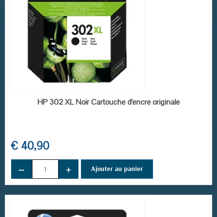
EN STOCK
HP 302 XL Noir Cartouche d'encre originale
€ 40,90
−
+
Ajouter au panier