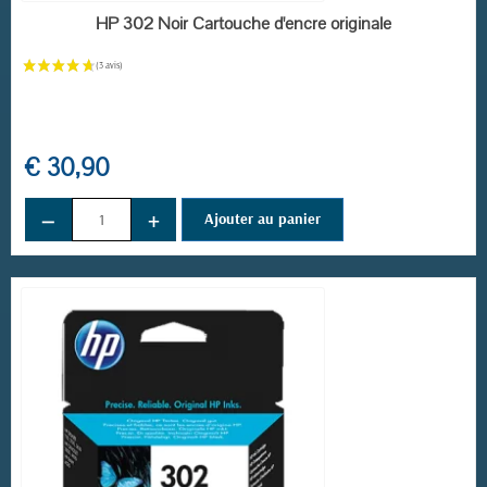
EN STOCK
HP 302 Noir Cartouche d'encre originale
€ 30,90
−
+
Ajouter au panier