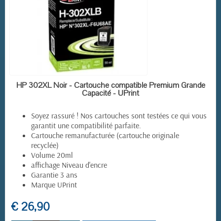
(3 avis)
EN STOCK
HP 302XL Noir - Cartouche compatible Premium Grande
Capacité - UPrint
Soyez rassuré ! Nos cartouches sont testées ce qui vous
garantit une compatibilité parfaite.
Cartouche remanufacturée (cartouche originale
recyclée)
Volume 20ml
affichage Niveau d'encre
Garantie 3 ans
Marque UPrint
€ 26,90