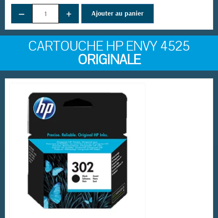
−
+
Ajouter au panier
CARTOUCHE HP ENVY 4525
ORIGINALE