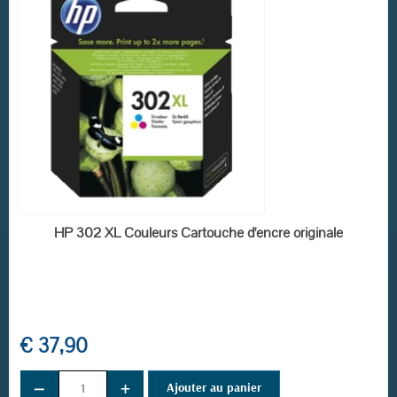
EN STOCK
HP 302 XL Couleurs Cartouche d'encre originale
€ 37,90
−
+
Ajouter au panier