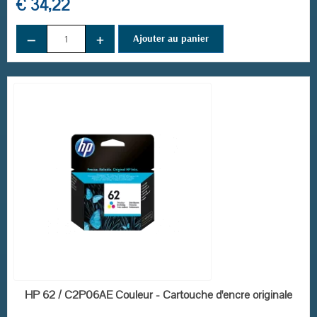
€ 34,22
−
+
Ajouter au panier
EN STOCK
HP 62 / C2P06AE Couleur - Cartouche d'encre originale