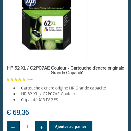
EN STOCK
HP 62 XL / C2P07AE Couleur - Cartouche d'encre originale
- Grande Capacité
- Cartouche d'encre origine HP Grande capacité
- HP 62 XL / C2P07AE Couleur
- Capacité 415 PAGES
€ 69,36
−
+
Ajouter au panier