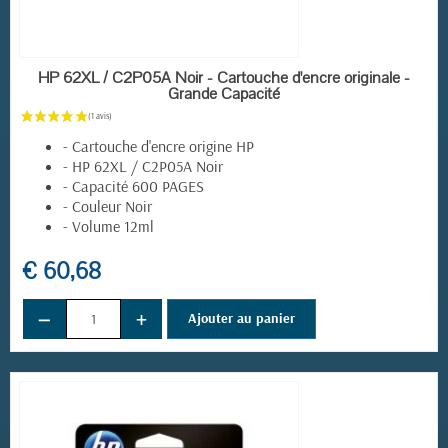
EN STOCK
HP 62XL / C2P05A Noir - Cartouche d'encre originale -
Grande Capacité
- Cartouche d'encre origine HP
- HP 62XL / C2P05A Noir
- Capacité 600 PAGES
- Couleur Noir
- Volume 12ml
€ 60,68
−
+
Ajouter au panier