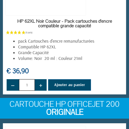
EN STOCK
HP 62XL Noir Couleur - Pack cartouches d'encre
compatible grande capacité
pack Cartouches d'encre remanufacturées
Compatible HP 62XL
Grande Capacité
Volume: Noir 20 ml : Couleur 21ml
€ 36,90
−
+
Ajouter au panier
CARTOUCHE HP OFFICEJET 200
ORIGINALE