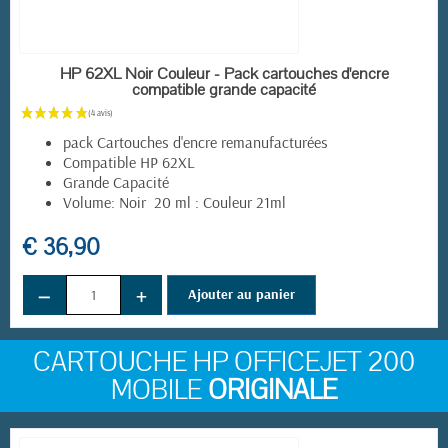
EN STOCK
HP 62XL Noir Couleur - Pack cartouches d'encre
compatible grande capacité
pack Cartouches d'encre remanufacturées
Compatible HP 62XL
Grande Capacité
Volume: Noir 20 ml : Couleur 21ml
€ 36,90
−
+
Ajouter au panier
CARTOUCHE HP OFFICEJET 200
MOBILE
ORIGINALE