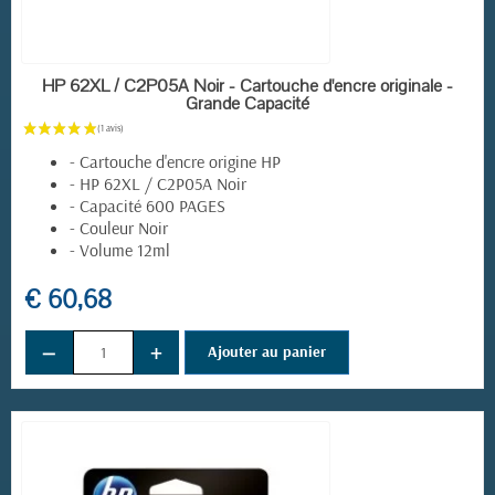
EN STOCK
HP 62XL / C2P05A Noir - Cartouche d'encre originale -
Grande Capacité
- Cartouche d'encre origine HP
- HP 62XL / C2P05A Noir
- Capacité 600 PAGES
- Couleur Noir
- Volume 12ml
€ 60,68
−
+
Ajouter au panier