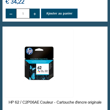
€ 34,22
−
+
Ajouter au panier
EN STOCK
HP 62 / C2P06AE Couleur - Cartouche d'encre originale