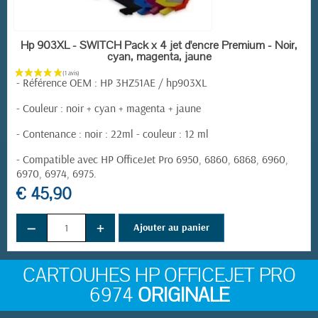
EN STOCK
Hp 903XL - SWITCH Pack x 4 jet d'encre Premium - Noir,
cyan, magenta, jaune
- Référence OEM :
HP 3HZ51AE / hp903XL
- Couleur : noir + cyan + magenta + jaune
- Contenance : noir : 22ml - couleur : 12 ml
- Compatible avec HP OfficeJet Pro 6950, 6860, 6868, 6960,
6970, 6974, 6975.
€ 45,90
−
+
Ajouter au panier
CARTOUHES HP OFFICEJET PRO
6974
ORIGINALE