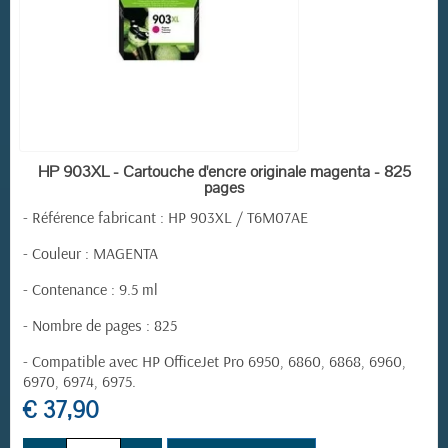
EN STOCK
HP 903XL - Cartouche d'encre originale magenta - 825
pages
-
Référence fabricant
:
HP 903XL / T6M07AE
- Couleur : MAGENTA
- Contenance : 9.5 ml
- Nombre de pages : 825
- Compatible avec HP OfficeJet Pro 6950, 6860, 6868, 6960,
6970, 6974, 6975.
€ 37,90