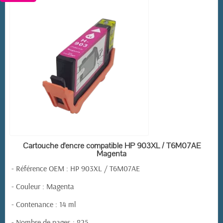
EN STOCK
Cartouche d'encre compatible HP 903XL / T6M07AE
Magenta
- Référence OEM : HP 903XL / T6M07AE
- Couleur : Magenta
- Contenance : 14 ml
- Nombre de pages : 825