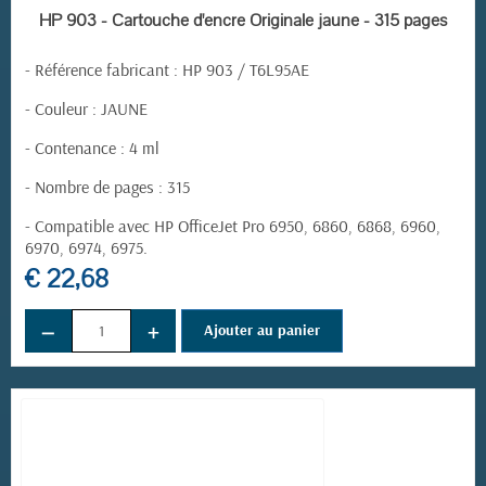
EN STOCK
HP 903 - Cartouche d'encre Originale jaune - 315 pages
-
Référence fabricant
:
HP 903 / T6L95AE
- Couleur : JAUNE
- Contenance : 4 ml
- Nombre de pages : 315
- Compatible avec HP OfficeJet Pro 6950, 6860, 6868, 6960,
6970, 6974, 6975.
€ 22,68
−
+
Ajouter au panier
(1 avis)