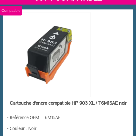
Compatible
EN STOCK
Cartouche d'encre compatible HP 903 XL / T6M15AE noir
- Référence OEM : T6M15AE
- Couleur : Noir