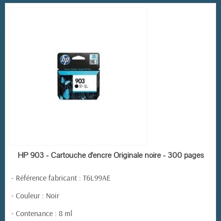
EN STOCK
HP 903 - Cartouche d'encre Originale noire - 300 pages
-
Référence fabricant
: T6L99AE
- Couleur : Noir
- Contenance : 8 ml