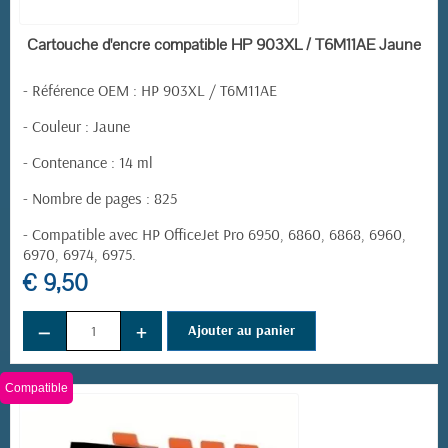
EN STOCK
Cartouche d'encre compatible HP 903XL / T6M11AE Jaune
- Référence OEM : HP 903XL / T6M11AE
- Couleur : Jaune
- Contenance : 14 ml
- Nombre de pages : 825
- Compatible avec HP OfficeJet Pro 6950, 6860, 6868, 6960,
6970, 6974, 6975.
€ 9,50
−
+
Ajouter au panier
Compatible