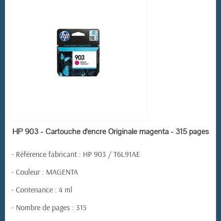
(5 avis)
EN STOCK
HP 903 - Cartouche d'encre Originale magenta - 315 pages
-
Référence fabricant
:
HP 903 / T6L91AE
- Couleur : MAGENTA
- Contenance : 4 ml
- Nombre de pages : 315