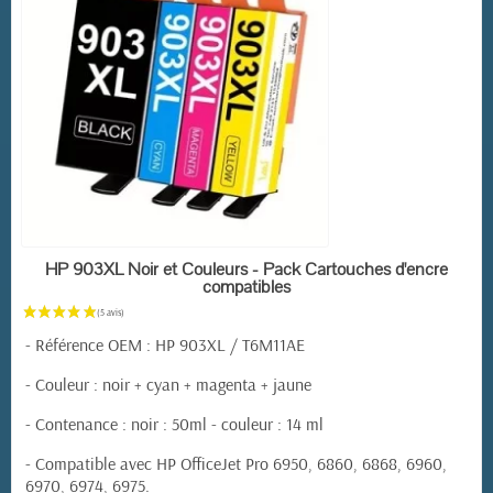
EN STOCK
HP 903XL Noir et Couleurs - Pack Cartouches d'encre
compatibles
- Référence OEM : HP 903XL / T6M11AE
- Couleur : noir + cyan + magenta + jaune
- Contenance : noir : 50ml - couleur : 14 ml
- Compatible avec HP OfficeJet Pro 6950, 6860, 6868, 6960,
6970, 6974, 6975.