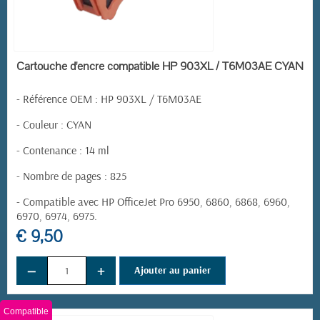
EN STOCK
Cartouche d'encre compatible HP 903XL / T6M03AE CYAN
- Référence OEM : HP 903XL / T6M03AE
- Couleur : CYAN
- Contenance : 14 ml
- Nombre de pages : 825
- Compatible avec HP OfficeJet Pro 6950, 6860, 6868, 6960,
6970, 6974, 6975.
€ 9,50
−
+
Ajouter au panier
Compatible