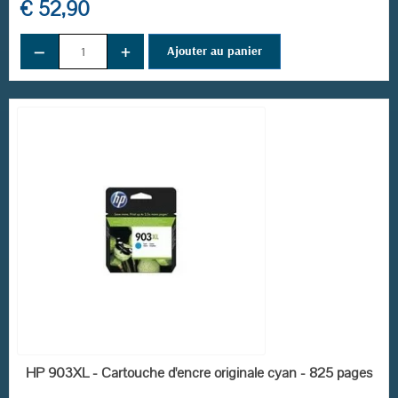
€ 52,90
−
+
Ajouter au panier
EN STOCK
HP 903XL - Cartouche d'encre originale cyan - 825 pages