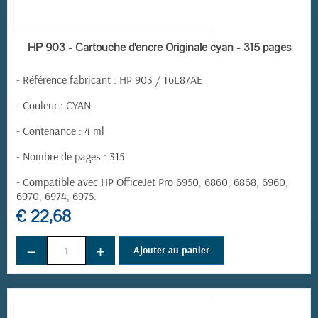
EN STOCK
HP 903 - Cartouche d'encre Originale cyan - 315 pages
-
Référence fabricant
:
HP 903 / T6L87AE
- Couleur : CYAN
- Contenance : 4 ml
- Nombre de pages : 315
- Compatible avec HP OfficeJet Pro 6950, 6860, 6868, 6960,
6970, 6974, 6975.
€ 22,68
−
+
Ajouter au panier