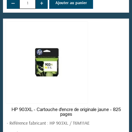
−
+
Ajouter au panier
EN STOCK
HP 903XL - Cartouche d'encre de originale jaune - 825
pages
-
Référence fabricant
:
HP 903XL / T6M11AE