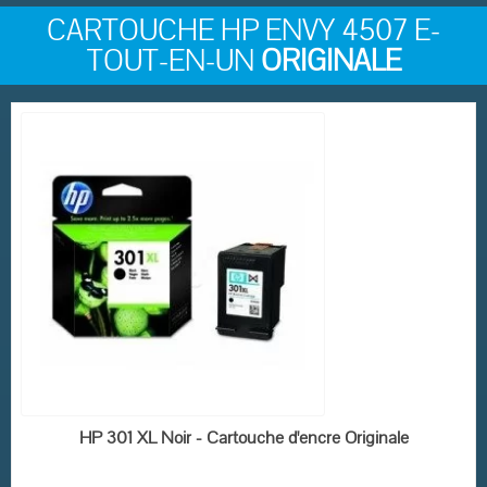
CARTOUCHE HP ENVY 4507 E-
TOUT-EN-UN
ORIGINALE
RUPTURE DE STOCK
HP 301 XL Noir - Cartouche d'encre Originale