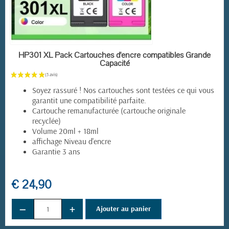
EN STOCK
HP301 XL Pack Cartouches d'encre compatibles Grande
Capacité
Soyez rassuré ! Nos cartouches sont testées ce qui vous
garantit une compatibilité parfaite.
Cartouche remanufacturée (cartouche originale
recyclée)
Volume 20ml + 18ml
affichage Niveau d'encre
Garantie 3 ans
€ 24,90
−
+
Ajouter au panier