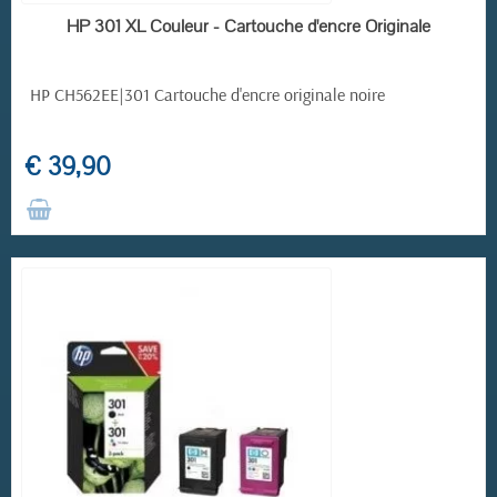
RUPTURE DE STOCK
HP 301 XL Couleur - Cartouche d'encre Originale
HP CH562EE|301
Cartouche d'encre originale noire
€ 39,90
(3 avis)