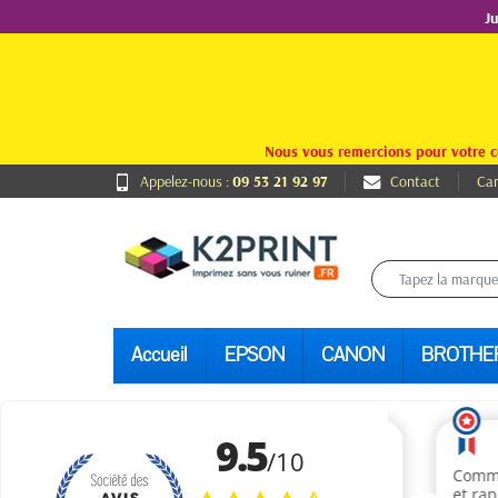
J
Nous vous remercions pour votre c
Appelez-nous :
09 53 21 92 97
Contact
Car
Accueil
EPSON
CANON
BROTHE