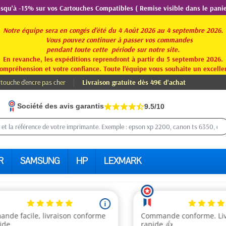
usqu'à -15% sur vos Cartouches Compatibles ( Remise visible dans le panie
Notre équipe sera en congés d'été du 4 Août 2026 au 4 septembre 2026.
Vous pouvez continuer à passer vos commandes
pendant toute
cette période sur notre site.
En revanche, les expéditions reprendront à partir du 5 septembre 2026.
ompréhension et votre confiance. Toute l'équipe vous souhaite un excellen
touche d'encre pas cher
Livraison gratuite dès 49€ d'achat
Société des avis garantis
9.5/10
R
SAMSUNG
HP
LEXMARK