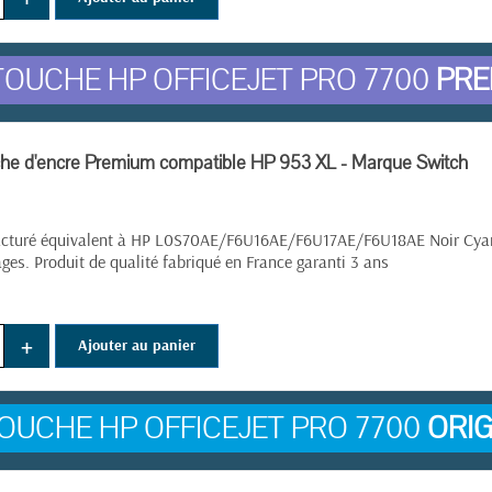
OUCHE HP OFFICEJET PRO 7700
PRE
he d'encre Premium compatible HP 953 XL - Marque Switch
cturé équivalent à HP L0S70AE/F6U16AE/F6U17AE/F6U18AE Noir Cyan 
es. Produit de qualité fabriqué en France garanti 3 ans
+
Ajouter au panier
OUCHE HP OFFICEJET PRO 7700
ORIG