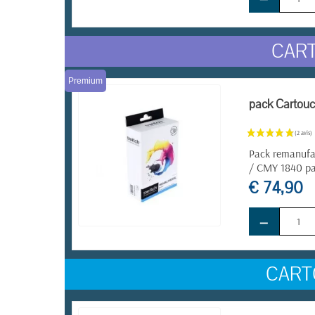
EN STOCK
CART
Premium
pack Cartouc
Pack remanufa
/ CMY 1840 pag
€ 74,90
−
EN STOCK
CART