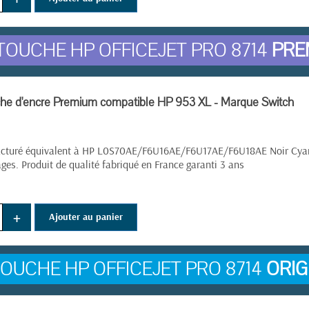
OUCHE HP OFFICEJET PRO 8714
PRE
he d'encre Premium compatible HP 953 XL - Marque Switch
cturé équivalent à HP L0S70AE/F6U16AE/F6U17AE/F6U18AE Noir Cyan 
es. Produit de qualité fabriqué en France garanti 3 ans
+
Ajouter au panier
OUCHE HP OFFICEJET PRO 8714
ORIG