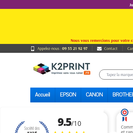
J
Nous vous remercions pour votre c
Appelez-nous :
09 53 21 92 97
Contact
Car
Accueil
EPSON
CANON
BROTHE