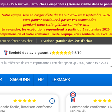
usqu'à -15% sur vos Cartouches Compatibles ( Remise visible dans le panie
Notre équipe sera en congés d'été du 4 Août 2026 au 4 septembre 2026.
Vous pouvez continuer à passer vos commandes
pendant toute
cette période sur notre site.
En revanche, les expéditions reprendront à partir du 5 septembre 2026.
ompréhension et votre confiance. Toute l'équipe vous souhaite un excellen
touche d'encre pas cher
Livraison gratuite dès 49€ d'achat
Société des avis garantis
9.5/10
R
SAMSUNG
HP
LEXMARK