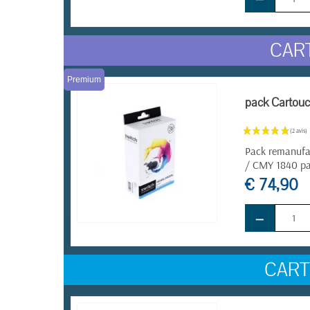
EN STOCK
CART
Premium
pack Cartouc
Pack remanufa
/ CMY 1840 pag
€ 74,90
−
EN STOCK
CART