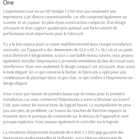
One
L'imprimante tout-en-un HP Deskjet F2110 n'est pas seulement une
imprimante à jet d'encre conventionnelle, car elle comprend également un
scanner et un copieur. En plus d'une construction compacte, d'un design
attrayant et d'un rapport qualité-prix optimal, une forte volonté de
performance était importante pour le fabricant.
Il y a le bon espace pour ce talent multifonctionnel dans chaque installation
existante, car l'appareil a des dimensions de 42,6 x 45,7 x 18,1 cm et un poids
total d'environ 4 kilogrammes. Grâce à son faible niveau sonore, vous pouvez
également installer l'imprimante à proximité immédiate du lieu de travail sans
interférence. Mais non seulement le design compact est attrayant, mais aussi
le look élégant. En ce qui concerne le boîtier, le fabricant a opté pour une
combinaison de plastique blanc et gris clair, ce qui confère à l'imprimante un
design élégant.
(1 avis)
Vous n'avez pas besoin de prendre beaucoup de temps pour la première
installation, car vous connectez l'imprimante à votre ordinateur via le port
USB, puis suivez les instructions du logiciel fourni. La manipulation ne pose
pas non plus de problème, car toutes les touches de fonction requises se
trouvent dans le panneau de commande sur le dessus de l'appareil et sont
presque explicites. Vous pouvez également le contrôler via le logiciel.
La résolution d'impression maximale de 4 800 x 1 200 ppp garantit des
impressions professionnelles et brillantes, aussi bien en impression de