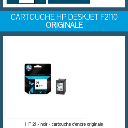
CARTOUCHE HP DESKJET F2110
ORIGINALE
(1 avis)
EN STOCK
HP 21 - noir - cartouche d'encre originale