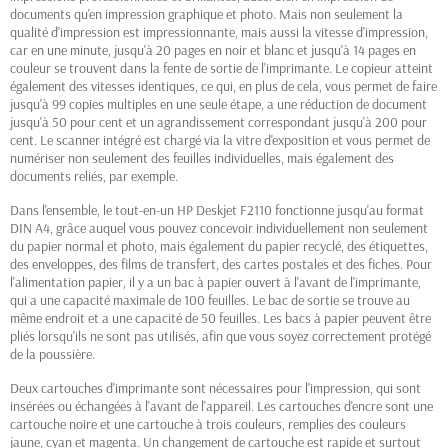
documents qu'en impression graphique et photo. Mais non seulement la
qualité d'impression est impressionnante, mais aussi la vitesse d'impression,
car en une minute, jusqu'à 20 pages en noir et blanc et jusqu'à 14 pages en
couleur se trouvent dans la fente de sortie de l'imprimante. Le copieur atteint
également des vitesses identiques, ce qui, en plus de cela, vous permet de faire
jusqu'à 99 copies multiples en une seule étape, a une réduction de document
jusqu'à 50 pour cent et un agrandissement correspondant jusqu'à 200 pour
cent. Le scanner intégré est chargé via la vitre d'exposition et vous permet de
numériser non seulement des feuilles individuelles, mais également des
documents reliés, par exemple.
Dans l'ensemble, le tout-en-un HP Deskjet F2110 fonctionne jusqu'au format
DIN A4, grâce auquel vous pouvez concevoir individuellement non seulement
du papier normal et photo, mais également du papier recyclé, des étiquettes,
des enveloppes, des films de transfert, des cartes postales et des fiches. Pour
l'alimentation papier, il y a un bac à papier ouvert à l'avant de l'imprimante,
qui a une capacité maximale de 100 feuilles. Le bac de sortie se trouve au
même endroit et a une capacité de 50 feuilles. Les bacs à papier peuvent être
pliés lorsqu'ils ne sont pas utilisés, afin que vous soyez correctement protégé
de la poussière.
Deux cartouches d'imprimante sont nécessaires pour l'impression, qui sont
insérées ou échangées à l'avant de l'appareil. Les cartouches d'encre sont une
cartouche noire et une cartouche à trois couleurs, remplies des couleurs
jaune, cyan et magenta. Un changement de cartouche est rapide et surtout