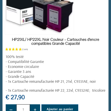
EN STOCK
HP21XL/ HP22XL Noir Couleur - Cartouches d'encre
compatibles Grande Capacité
100% testé
- Compatibilité Garantie
- Economie circulaire
- Garantie 3 ans
- Grande Capacité
- 1x Cartouche remanufacturée HP 21, 21xl, C9351AE, noir
- 1x Cartouche remanufacturée HP 22, 22xl, C9352AE; tricolore
€ 27,90
−
+
Ajouter au panier