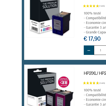
100% testé
- Compatibilit
- Economie cir
- Garantie 3 a
- Grande Capa
€ 17,90
EN STOCK
−
HP21XL/ HP22
100% testé
- Compatibilit
- Economie cir
- Garantie 3 a