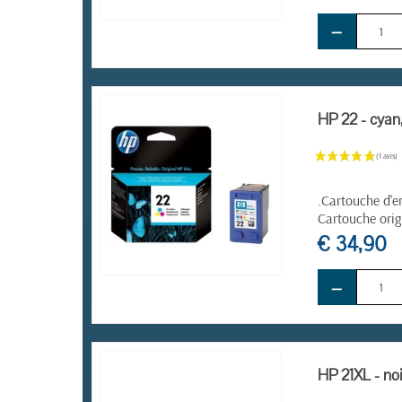
−
EN STOCK
HP 22 - cyan,
.Cartouche d'e
Cartouche orig
€ 34,90
−
EN STOCK
HP 21XL - noi