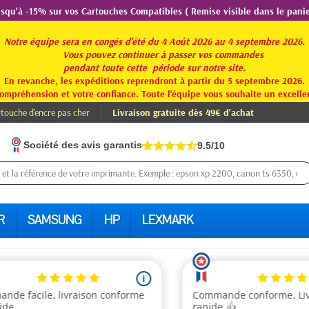
usqu'à -15% sur vos Cartouches Compatibles ( Remise visible dans le panie
Notre équipe sera en congés d'été du 4 Août 2026 au 4 septembre 2026.
Vous pouvez continuer à passer vos commandes
pendant toute
cette période sur notre site.
En revanche, les expéditions reprendront à partir du 5 septembre 2026.
ompréhension et votre confiance. Toute l'équipe vous souhaite un excellen
touche d'encre pas cher
Livraison gratuite dès 49€ d'achat
Société des avis garantis
9.5/10
R
SAMSUNG
HP
LEXMARK