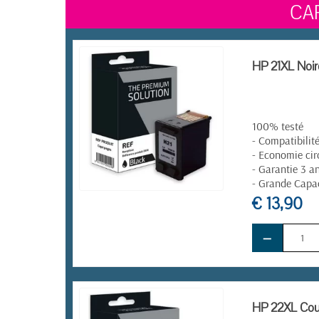
CA
HP 21XL Noir
100% testé
- Compatibilit
- Economie cir
- Garantie 3 a
- Grande Capa
€ 13,90
EN STOCK
−
HP 22XL Coul