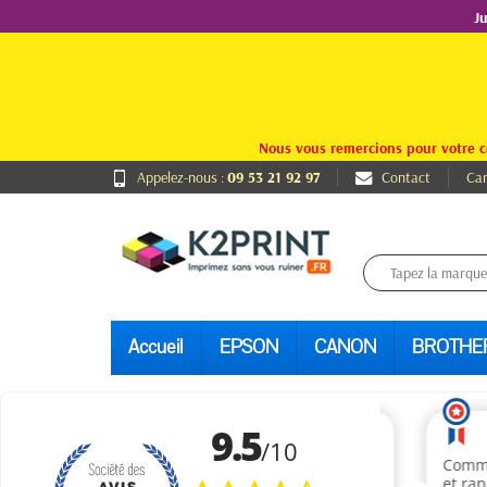
J
Nous vous remercions pour votre c
Appelez-nous :
09 53 21 92 97
Contact
Car
Accueil
EPSON
CANON
BROTHE