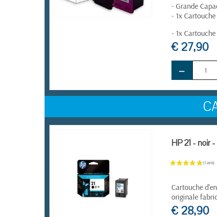
- Grande Capa
- 1x Cartouche
EN STOCK
- 1x Cartouche
€ 27,90
−
C
HP 21 - noir 
Cartouche d'en
originale fabr
€ 28,90