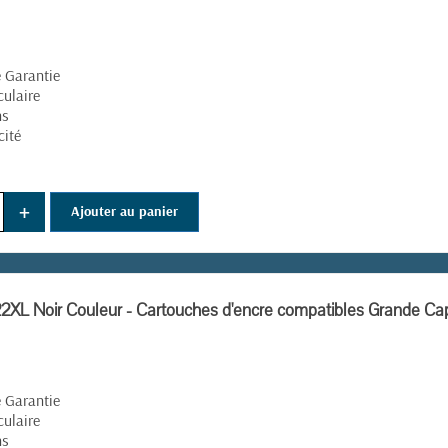
é Garantie
culaire
ns
cité
+
Ajouter au panier
XL Noir Couleur - Cartouches d'encre compatibles Grande Ca
é Garantie
culaire
ns