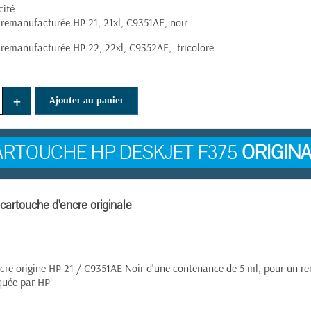
cité
 remanufacturée HP 21, 21xl, C9351AE, noir
 remanufacturée HP 22, 22xl, C9352AE; tricolore
+
Ajouter au panier
ARTOUCHE HP DESKJET F375
ORIGIN
- cartouche d'encre originale
cre origine HP 21 / C9351AE Noir d'une contenance de 5 ml, pour un r
iquée par HP