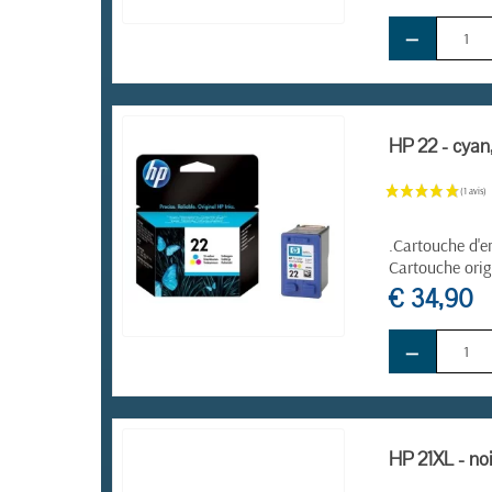
−
EN STOCK
HP 22 - cyan,
.Cartouche d'e
Cartouche orig
€ 34,90
−
EN STOCK
HP 21XL - noi