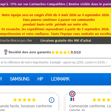
usqu'à -15% sur vos Cartouches Compatibles ( Remise visible dans le panie
Notre équipe sera en congés d'été du 4 Août 2026 au 4 septembre 2026.
Vous pouvez continuer à passer vos commandes
pendant toute
cette période sur notre site.
En revanche, les expéditions reprendront à partir du 5 septembre 2026.
ompréhension et votre confiance. Toute l'équipe vous souhaite un excellen
touche d'encre pas cher
Livraison gratuite dès 49€ d'achat
Société des avis garantis
9.5/10
R
SAMSUNG
HP
LEXMARK