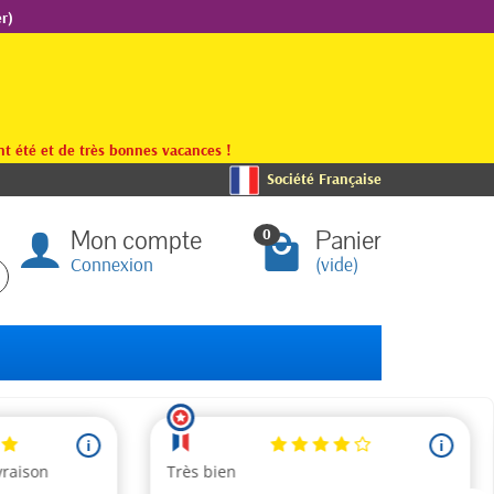
r)
t été et de très bonnes vacances !
Société Française
Mon compte
Panier
0
Connexion
(vide)