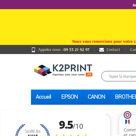
J
Nous vous remercions pour votre c
Appelez-nous :
09 53 21 92 97
Contact
Car
Accueil
EPSON
CANON
BROTHE