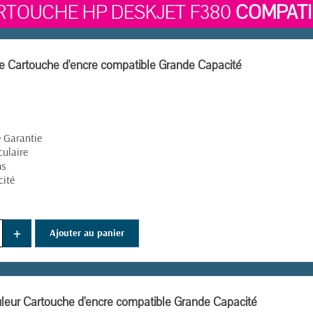
RTOUCHE HP DESKJET F380
COMPATI
e Cartouche d'encre compatible Grande Capacité
é Garantie
culaire
ns
cité
+
Ajouter au panier
eur Cartouche d'encre compatible Grande Capacité