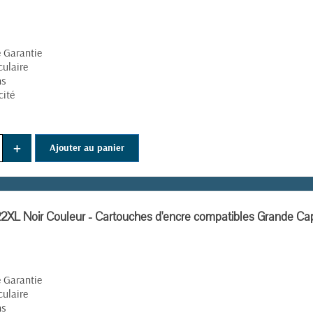
é Garantie
culaire
ns
cité
+
Ajouter au panier
XL Noir Couleur - Cartouches d'encre compatibles Grande Ca
é Garantie
culaire
ns