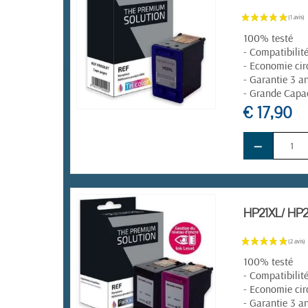
100% testé
- Compatibilit
- Economie cir
- Garantie 3 a
- Grande Capa
€ 17,90
EN STOCK
−
HP21XL/ HP22
100% testé
- Compatibilit
- Economie cir
- Garantie 3 a