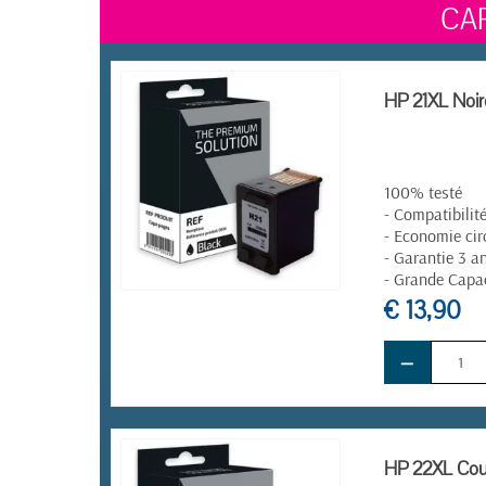
CA
HP 21XL Noir
100% testé
- Compatibilit
- Economie cir
- Garantie 3 a
- Grande Capa
€ 13,90
EN STOCK
−
HP 22XL Coul