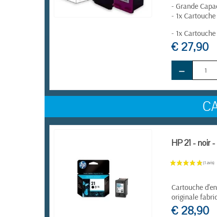
- Grande Capa
- 1x Cartouche
EN STOCK
- 1x Cartouche
€ 27,90
−
C
HP 21 - noir 
Cartouche d'en
originale fabr
€ 28,90