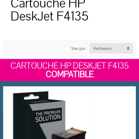
Cartouche HP
DeskJet F4135
Trier par :
Pertinence
CARTOUCHE HP DESKJET F4135
COMPATIBLE