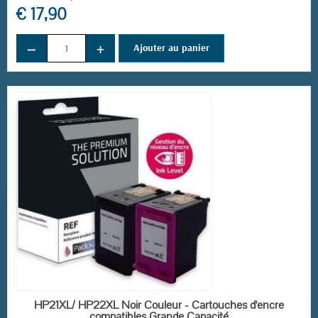
€ 17,90
−
+
Ajouter au panier
EN STOCK
HP21XL/ HP22XL Noir Couleur - Cartouches d'encre
compatibles Grande Capacité