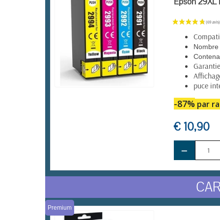
Epson 29XL P
Compatib
Nombre 
Contena
Garantie
Affichag
puce int
EN STOCK
-87%
par ra
€ 10,90
−
CAR
Premium