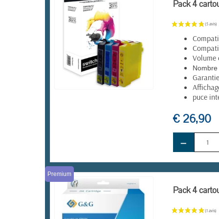
Pack 4 carto
Compatib
Compati
Volume d
Nombre 
Garanti
Affichag
puce int
EN STOCK
€ 26,90
−
Premium
Pack 4 carto