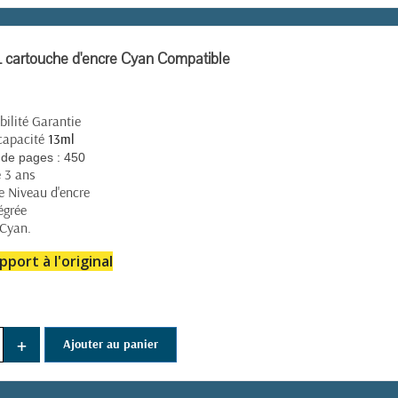
cartouche d'encre Cyan Compatible
ilité Garantie
capacité
13ml
de pages :
450
e 3 ans
e Niveau d'encre
égrée
 Cyan.
pport à l'original
(15 avis)
+
Ajouter au panier