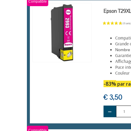
Compatible
Epson T29XL
Compatib
Grande 
Nombre 
Garanti
Affichag
Puce int
EN STOCK
Couleur
-83%
par ra
€ 3,50
−
Compatible