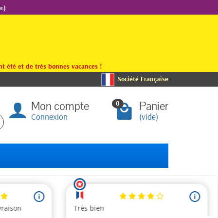
r)
t été et de très bonnes vacances !
Société Française
Mon compte
Panier
0
Connexion
(vide)