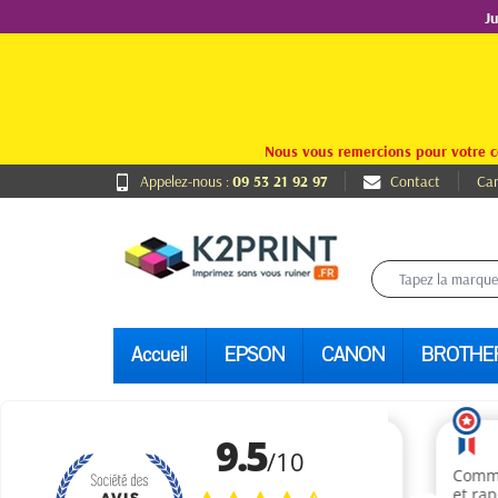
J
Nous vous remercions pour votre c
Appelez-nous :
09 53 21 92 97
Contact
Car
Accueil
EPSON
CANON
BROTHE