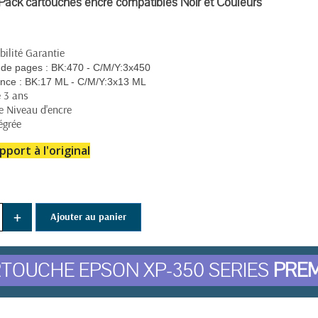
ack cartouches encre compatibles Noir et Couleurs
ilité Garantie
de pages :
BK:470 - C/M/Y:3x450
nce :
BK:17 ML - C/M/Y:3x13 ML
 3 ans
e Niveau d'encre
égrée
pport à l'original
+
Ajouter au panier
TOUCHE EPSON XP-350 SERIES
PRE
(15 avis)