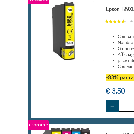
Epson T29XL 
Compatib
Nombre 
Garanti
Affichag
puce int
Couleur
EN STOCK
-83%
par ra
€ 3,50
−
Compatible