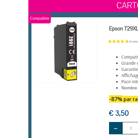
CART
Compatible
Epson T29XL 
Compatib
Grande 
Garanti
Affichag
Puce int
EN STOCK
Nombre 
-87%
par ra
€ 3,50
−