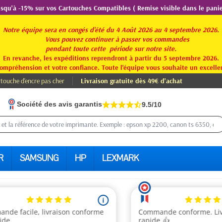
usqu'à -15% sur vos Cartouches Compatibles ( Remise visible dans le panie
Notre équipe sera en congés d'été du 4 Août 2026 au 4 septembre 2026.
Vous pouvez continuer à passer vos commandes
pendant toute
cette période sur notre site.
En revanche, les expéditions reprendront à partir du 5 septembre 2026.
ompréhension et votre confiance. Toute l'équipe vous souhaite un excellen
touche d'encre pas cher
Livraison gratuite dès 49€ d'achat
Société des avis garantis
9.5/10
R
SAMSUNG
HP
LEXMARK