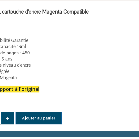
 cartouche d'encre Magenta Compatible
ilité Garantie
capacité
13ml
de pages :
450
e 3 ans
e niveau d'encre
égrée
 Magenta
pport à l'original
+
Ajouter au panier