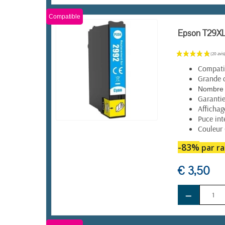
Compatible
Epson T29XL 
Compatib
Grande 
Nombre 
Garanti
Affichag
Puce int
Couleur
EN STOCK
-83%
par ra
€ 3,50
−