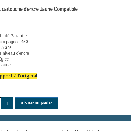
cartouche d'encre Jaune Compatible
ilité Garantie
(20 avis)
de pages :
450
e 3 ans
e niveau d'encre
égrée
 Jaune
pport à l'original
+
Ajouter au panier