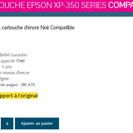
OUCHE EPSON XP-350 SERIES
COMPA
cartouche d'encre Noir Compatible
ilité Garantie
capacité
17ml
e 3 ans
e niveau d'encre
égrée
de pages :
BK:470
pport à l'original
+
Ajouter au panier