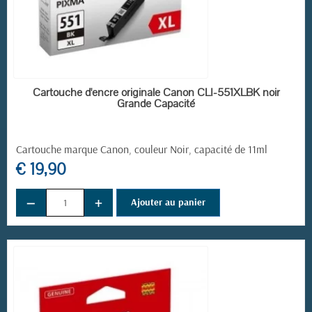
EN STOCK
Cartouche d'encre originale Canon CLI-551XLBK noir
Grande Capacité
Cartouche marque Canon, couleur Noir, capacité de 11ml
€ 19,90
−
+
Ajouter au panier