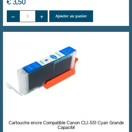
€ 3,50
−
+
Ajouter au panier
EN STOCK
Cartouche encre Compatible Canon CLI-551 Cyan Grande
Capacité