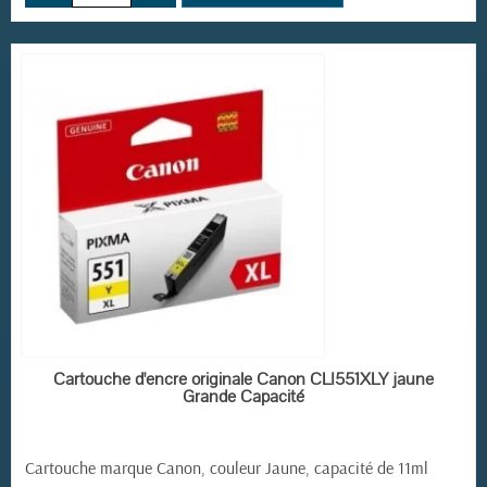
EN STOCK
Cartouche d'encre originale Canon CLI551XLY jaune
Grande Capacité
Cartouche marque Canon, couleur Jaune, capacité de 11ml