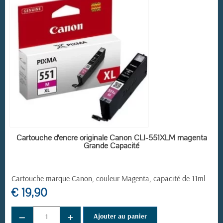
EN STOCK
Cartouche d'encre originale Canon CLI-551XLM magenta
Grande Capacité
Cartouche marque Canon, couleur Magenta, capacité de 11ml
€ 19,90
−
+
Ajouter au panier