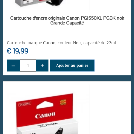
EN STOCK
Cartouche d'encre originale Canon PGI550XL PGBK noir
Grande Capacité
Cartouche marque Canon, couleur Noir, capacité de 22ml
€ 19,99
−
+
Ajouter au panier
(3 avis)