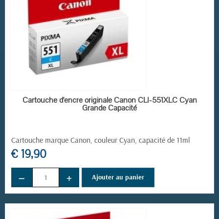
EN STOCK
Cartouche d'encre originale Canon CLI-551XLC Cyan
Grande Capacité
Cartouche marque Canon, couleur Cyan, capacité de 11ml
€ 19,90
(8 avis)
−
+
Ajouter au panier