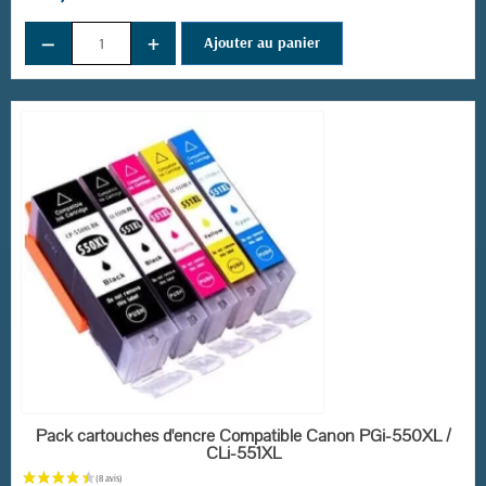
−
+
Ajouter au panier
(6 avis)
EN STOCK
Pack cartouches d'encre Compatible Canon PGi-550XL /
CLi-551XL