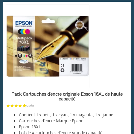
(4 avis)
EN STOCK
Pack Cartouches d'encre originale Epson 16XL de haute
capacité
Contient 1 x noir, 1 x cyan, 1 x magenta, 1 x jaune
Cartouches d'encre Marque Epson
Epson 16XL
Lot de 4 cartouches d'encre grande capacité