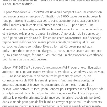
les documents textuels .
L'Epson Workforce WF-2630WF est un 4-en-1 compact avec une conception
peu encombrante et un cycle d'utilisation de 3 000 pages par mois, ce qui le
rend parfaitement adapté aux petits bureaux ou aux bureaux à domicile. Il
offre l'impression, la copie et la numérisation à 1 200 ppp ainsi qu'une
alimentation automatique de 30 feuilles de documents pour la numérisation
et la télécopie de plusieurs pages. Sa vitesse d'impression de 34 ppm et son
bac à papier arrière de 100 feuilles et son encre DURABrite Ultra à séchage
rapide produisent des documents professionnels de haute qualité. Les
cartouches d'encre sont disponibles au format XL, ce qui permet aux
utilisateurs d'économiser plus d'argent car vous pouvez désormais imprimer
2,5 fois plus de pages, faisant du WF-2630WF un choix abordable et efficace
pour la maison ou le petit bureau.
L'Epson WF-2630WF dispose d'une connexion Wi-Fi pour une configuration
automatique compatible avec Windows 8, Windows 7, Windows Vista et Mac
OS. Il n'est pas nécessaire de connaître les paramètres réseau ou de
connecter un câble USB, laissez simplement l'imprimante se configurer
automatiquement et trouver les paramètres de connexion dont elle a
besoin. Vous pouvez utiliser Epson Connect pour imprimer sans fil à partir de
smartphones et de tablettes partout dans le bureau. De plus, vous pouvez
utiliser le pilote d'imprimante à distance pour imprimer depuis n'importe où
dans le monde pour plus de flexibilité. En envoyant par e-mail les documents
que vous souhaitez imprimer directement à l'adresse e-mail de l'imprimante,