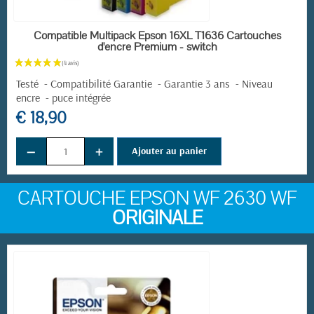
EN STOCK
Compatible Multipack Epson 16XL T1636 Cartouches
d'encre Premium - switch
Testé - Compatibilité Garantie - Garantie 3 ans - Niveau
encre - puce intégrée
€ 18,90
−
+
Ajouter au panier
CARTOUCHE EPSON WF 2630 WF
ORIGINALE