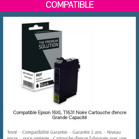
COMPATIBLE
EN STOCK
Compatible Epson 16XL T1631 Noire Cartouche d'encre
Grande Capacité
Testé - Compatibilité Garantie - Garantie 3 ans - Niveau
encre - puce intégrée -
Cartouche d'encre fabriquée avec une