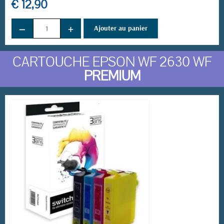
€ 12,90
−
+
Ajouter au panier
CARTOUCHE EPSON WF 2630 WF
PREMIUM
(1 avis)