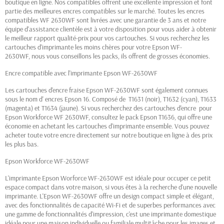
boutique en ligne. Nos compatibles offrent une excellente impression et font
partie des meilleures encres compatibles sur le marché. Toutes les encres
compatibles WF 2630WF sont livrées avec une garantie de 3 ans et notre
équipe d'assistance clientèle est à votre disposition pour vous aider à obtenir
le meilleur rapport qualité-prix pour vos cartouches. Si vous recherchez les
cartouches d'imprimante les moins chères pour votre Epson WF-
2630WF, nous vous conseillons les packs, ils offrent de grosses économies.
Encre compatible avec l'imprimante Epson WF-2630WF
Les cartouches d'encre fraise Epson WF-2630WF sont également connues
sous le nom d' encres Epson 16. Composé de T1631 (noir), T1632 (cyan), T1633
(magenta) et T1634 (jaune). Si vous recherchez des cartouches d'encre pour
Epson Workforce WF 2630WF, consultez le pack Epson T1636, qui offre une
économie en achetant les cartouches d'imprimante ensemble. Vous pouvez
acheter toute votre encre directement sur notre boutique en ligne à des prix
les plus bas.
Epson Workforce WF-2630WF
L'imprimante Epson Worforce WF-2630WF est idéale pour occuper ce petit
espace compact dans votre maison, si vous êtes à la recherche d'une nouvelle
imprimante. L'Epson WF-2630WF offre un design compact simple et élégant,
avec des fonctionnalités de capacité Wi-Fi et de superbes performances avec
une gamme de fonctionnalités d'impression, c'est une imprimante domestique
idéale pour une maison individuelle ou familiale multitâche pour les images et