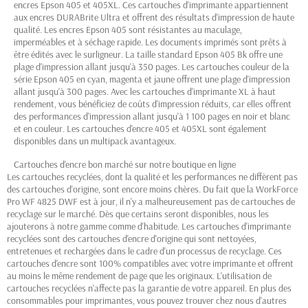
encres Epson 405 et 405XL.
Ces cartouches d'imprimante appartiennent
aux encres DURABrite Ultra et offrent des résultats d'impression de haute
qualité.
Les encres Epson 405 sont résistantes au maculage,
imperméables et à séchage rapide.
Les documents imprimés sont prêts à
être édités avec le surligneur.
La taille standard Epson 405 Bk offre une
plage d'impression allant jusqu'à 350 pages.
Les cartouches couleur de la
série Epson 405 en cyan, magenta et jaune offrent une plage d'impression
allant jusqu'à 300 pages.
Avec les cartouches d'imprimante XL à haut
rendement, vous bénéficiez de coûts d'impression réduits, car elles offrent
des performances d'impression allant jusqu'à 1 100 pages en noir et blanc
et en couleur.
Les cartouches d'encre 405 et 405XL sont également
disponibles dans un multipack avantageux.
Cartouches d'encre bon marché sur notre boutique en ligne
Les cartouches recyclées, dont la qualité et les performances ne diffèrent pas
des cartouches d'origine, sont encore moins chères.
Du fait que la WorkForce
Pro WF 4825 DWF est à jour, il n'y a malheureusement pas de cartouches de
recyclage sur le marché.
Dès que certains seront disponibles, nous les
ajouterons à notre gamme comme d'habitude.
Les cartouches d'imprimante
recyclées sont des cartouches d'encre d'origine qui sont nettoyées,
entretenues et rechargées dans le cadre d'un processus de recyclage.
Ces
cartouches d'encre sont 100% compatibles avec votre imprimante et offrent
au moins le même rendement de page que les originaux.
L'utilisation de
cartouches recyclées n'affecte pas la garantie de votre appareil.
En plus des
consommables pour imprimantes, vous pouvez trouver chez nous d'autres