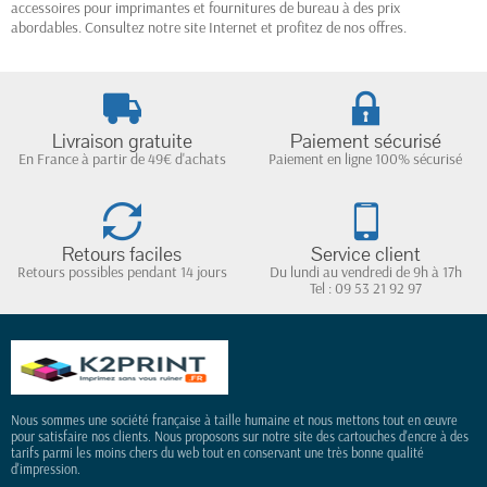
accessoires pour imprimantes et fournitures de bureau à des prix
abordables.
Consultez notre site Internet et profitez de nos offres.
Livraison gratuite
Paiement sécurisé
En France à partir de 49€ d'achats
Paiement en ligne 100% sécurisé
Retours faciles
Service client
Retours possibles pendant 14 jours
Du lundi au vendredi de 9h à 17h
Tel : 09 53 21 92 97
Nous sommes une société française à taille humaine et nous mettons tout en œuvre
pour satisfaire nos clients. Nous proposons sur notre site des cartouches d'encre à des
tarifs parmi les moins chers du web tout en conservant une très bonne qualité
d'impression.