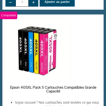
−
+
Ajouter au panier
Compatible
EN STOCK
Epson 405XL Pack 5 Cartouches Compatibles Grande
Capacité
Soyez rassuré ! Nos cartouches sont testées ce qui vous