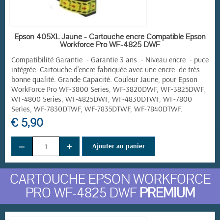
EN STOCK
Epson 405XL Jaune - Cartouche encre Compatible Epson
Workforce Pro WF-4825 DWF
Compatibilité Garantie - Garantie 3 ans - Niveau encre - puce
intégrée Cartouche d'encre fabriquée avec une encre de très
bonne qualité. Grande Capacité. Couleur Jaune, pour
Epson
WorkForce Pro
WF-3800 Series, WF-3820DWF, WF-3825DWF,
WF-4800 Series, WF-4825DWF, WF-4830DTWF, WF-7800
Series, WF-7830DTWF, WF-7835DTWF, WF-7840DTWF.
€ 5,90
−
+
Ajouter au panier
CARTOUCHE EPSON WORKFORCE
PRO WF-4825 DWF
PREMIUM