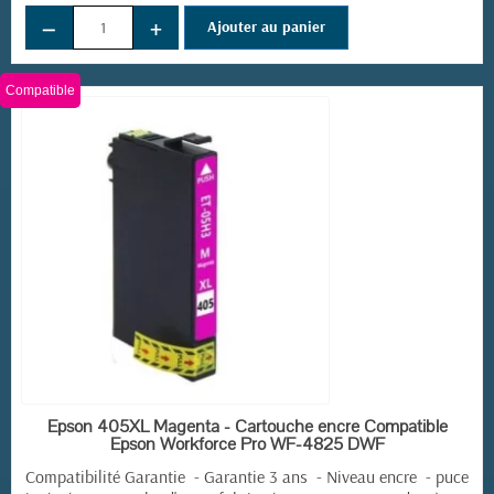
−
+
Ajouter au panier
Compatible
EN STOCK
Epson 405XL Magenta - Cartouche encre Compatible
Epson Workforce Pro WF-4825 DWF
Compatibilité Garantie - Garantie 3 ans - Niveau encre - puce