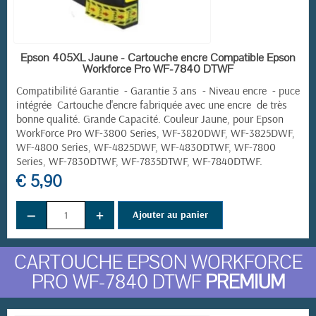
EN STOCK
Epson 405XL Jaune - Cartouche encre Compatible Epson
Workforce Pro WF-7840 DTWF
Compatibilité Garantie - Garantie 3 ans - Niveau encre - puce
intégrée Cartouche d'encre fabriquée avec une encre de très
bonne qualité. Grande Capacité. Couleur Jaune, pour
Epson
WorkForce Pro
WF-3800 Series, WF-3820DWF, WF-3825DWF,
WF-4800 Series, WF-4825DWF, WF-4830DTWF, WF-7800
Series, WF-7830DTWF, WF-7835DTWF, WF-7840DTWF.
€ 5,90
−
+
Ajouter au panier
CARTOUCHE EPSON WORKFORCE
PRO WF-7840 DTWF
PREMIUM