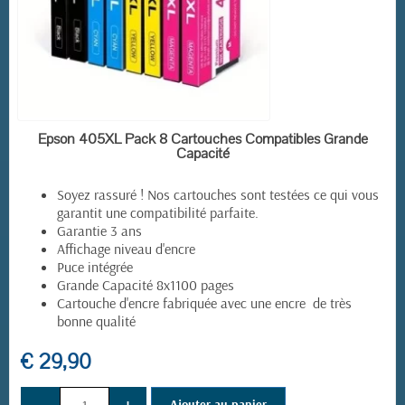
EN STOCK
Epson 405XL Pack 8 Cartouches Compatibles Grande
(7 avis)
Capacité
Soyez rassuré ! Nos cartouches sont testées ce qui vous
garantit une compatibilité parfaite.
Garantie 3 ans
Affichage niveau d'encre
Puce intégrée
Grande Capacité 8x1100 pages
Cartouche d'encre fabriquée avec une encre de très
bonne qualité
€ 29,90
−
+
Ajouter au panier