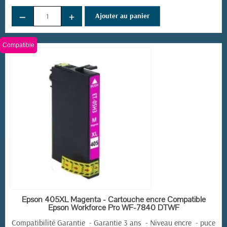
−
+
Ajouter au panier
Compatible
EN STOCK
Epson 405XL Magenta - Cartouche encre Compatible
Epson Workforce Pro WF-7840 DTWF
Compatibilité Garantie - Garantie 3 ans - Niveau encre - puce