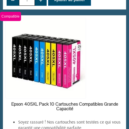
Compatible
EN STOCK
Epson 405XL Pack 10 Cartouches Compatibles Grande
Capacité
Soyez rassuré ! Nos cartouches sont testées ce qui vous
garantit une compatibilité parfaite.