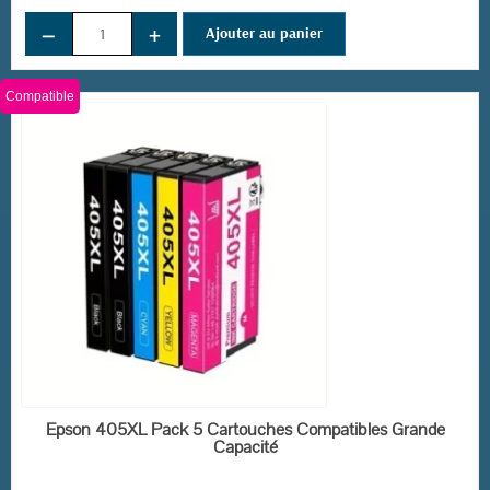
−
+
Ajouter au panier
Compatible
EN STOCK
Epson 405XL Pack 5 Cartouches Compatibles Grande
Capacité