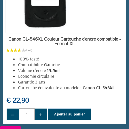
EN STOCK
Canon CL-546XL Couleur Cartouche d'encre compatible -
Format XL
100% testé
Compatibilité Garantie
Volume d'encre
14.5ml
Economie circulaire
Garantie 3 ans
Cartouche équivalente au modèle :
Canon CL-546XL
€ 22,90
−
+
Ajouter au panier
(4 avis)