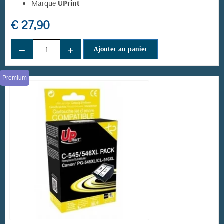
Marque
UPrint
€ 27,90
−
+
Ajouter au panier
Premium
(8 avis)