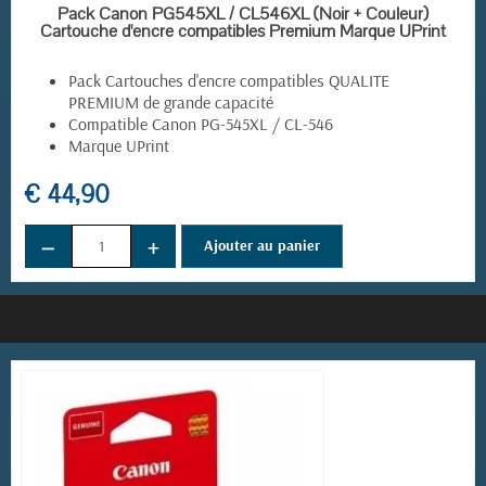
EN STOCK
Pack Canon PG545XL / CL546XL (Noir + Couleur)
Cartouche d'encre compatibles Premium Marque UPrint
Pack Cartouches d'encre compatibles QUALITE
PREMIUM de grande capacité
Compatible Canon PG-545XL / CL-546
Marque UPrint
€ 44,90
−
+
Ajouter au panier