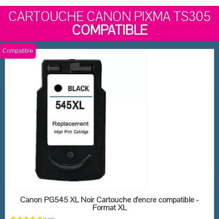
CARTOUCHE CANON PIXMA TS305
COMPATIBLE
Compatible
EN STOCK
Canon PG545 XL Noir Cartouche d'encre compatible -
Format XL