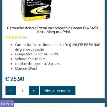
(1 avis)
EN STOCK
Cartouche d'encre Premium compatible Canon PG-545XL
noir - Marque UPrint
Cartouche d'encre Remanufacturée
QUALITE PREMIUM
de grande capacité
Compatible Canon PG-545XL
Volume d'encre
18ml
Nombre de pages : 470 pages
Marque UPrint
€ 25,90
−
+
Ajouter au panier
Premium