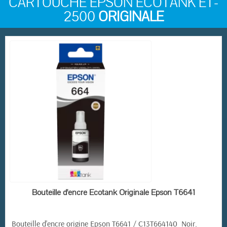
CARTOUCHE EPSON ECOTANK ET-
2500
ORIGINALE
EN STOCK
Bouteille d'encre Ecotank Originale Epson T6641
Bouteille d'encre origine Epson T6641 / C13T664140 Noir,