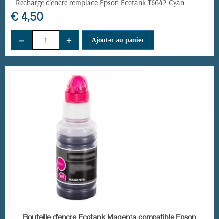
-
Recharge d'encre remplace
Epson Ecotank T6642 Cyan
.
€ 4,50
−
+
Ajouter au panier
EN STOCK
Bouteille d'encre Ecotank Magenta compatible Epson