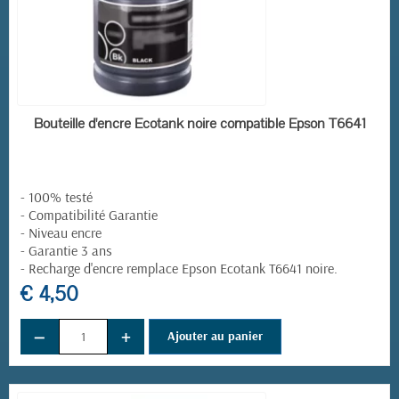
EN STOCK
Bouteille d'encre Ecotank noire compatible Epson T6641
- 100% testé
- Compatibilité Garantie
- Niveau encre
- Garantie 3 ans
-
Recharge d'encre remplace
Epson Ecotank T6641 noire
.
€ 4,50
−
+
Ajouter au panier