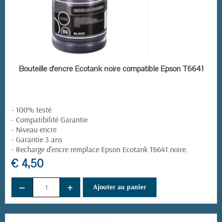
EN STOCK
Bouteille d'encre Ecotank noire compatible Epson T6641
- 100% testé
- Compatibilité Garantie
- Niveau encre
- Garantie 3 ans
-
Recharge d'encre remplace
Epson Ecotank T6641 noire
.
€ 4,50
−
+
Ajouter au panier