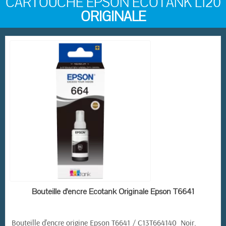
CARTOUCHE EPSON ECOTANK L120
ORIGINALE
EN STOCK
Bouteille d'encre Ecotank Originale Epson T6641
Bouteille d'encre origine Epson T6641 / C13T664140 Noir,