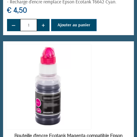
-
Recharge d'encre remplace
Epson Ecotank T6642 Cyan
.
€ 4,50
−
+
Ajouter au panier
EN STOCK
Bouteille d'encre Ecotank Magenta compatible Epson