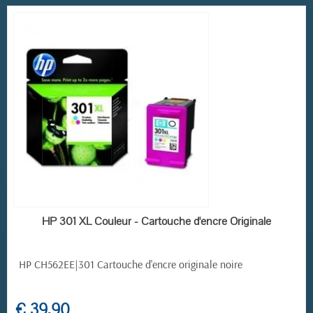
RUPTURE DE STOCK
HP 301 XL Couleur - Cartouche d'encre Originale
HP CH562EE|301
Cartouche d'encre originale noire
€ 39,90