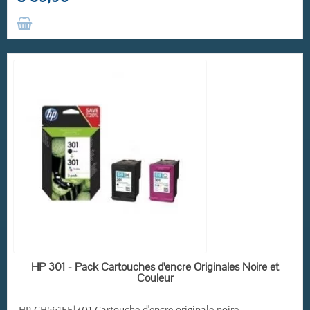
(3 avis)
RUPTURE DE STOCK
HP 301 - Pack Cartouches d'encre Originales Noire et
Couleur
HP CH561EE|301 Cartouche d'encre originale noire