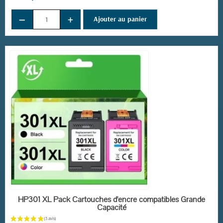
−
+
Ajouter au panier
EN STOCK
HP301 XL Pack Cartouches d'encre compatibles Grande
Capacité