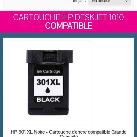
Trier par :
Pertinence
CARTOUCHE HP DESKJET 1010
COMPATIBLE
EN STOCK
HP 301 XL Noire - Cartouche d'encre compatible Grande