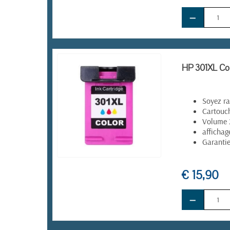
−
HP 301XL Cou
Soyez ra
Cartouch
Volume
affichag
Garanti
EN STOCK
€ 15,90
−