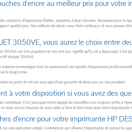
touches d'encre au meilleur prix pour vot
es solutions d'impression fiables, adaptées à leurs besoins. Reconnue pour la q
port qualité-prix. Nos millions de clients nous font confiance, et vous pouvez êtr
JET 3050VE, vous aurez le choix entre 
t 3050VE est très populaire et son prix bas signifie qu'il y en a beaucoup. C'est 
te HP deskjet 3050VE.
e solution économique tout en maintenant une qualité d’impression professionnel
ur le long terme.
ratuite en point de retrait ainsi que d'une garantie de deux ans sur nos produits.
ent à votre disposition si vous avez des qu
r compliqué. C'est pourquoi notre équipe de conseillers est toujours prête à rép
, et nous serons heureux de vous aider à faire le bon choix pour votre imprimante
hes d'encre pour votre imprimante HP D
est une opération simple. Commencez par allumer l'imprimante et ouvrez le capot