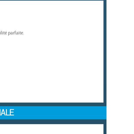
ité parfaite.
NALE