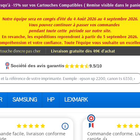
usqu'à -15% sur vos Cartouches Compatibles ( Remise visible dans le panie
Notre équipe sera en congés d'été du 4 Août 2026 au 4 septembre 2026.
Vous pouvez continuer à passer vos commandes
pendant toute
cette période sur notre site.
En revanche, les expéditions reprendront à partir du 5 septembre 2026.
ompréhension et votre confiance. Toute l'équipe vous souhaite un excellen
touche d'encre pas cher
Livraison gratuite dès 49€ d'achat
Société des avis garantis
9.5/10
R
SAMSUNG
HP
LEXMARK