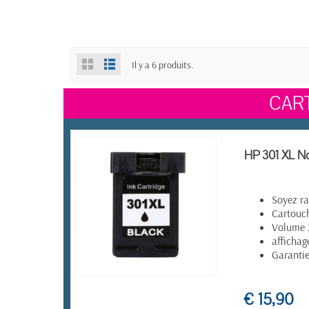
Il y a 6 produits.
CAR
HP 301 XL No
Soyez ra
Cartouch
Volume
affichag
Garanti
EN STOCK
€ 15,90