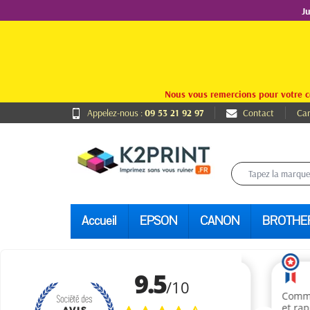
J
Nous vous remercions pour votre c
Appelez-nous :
09 53 21 92 97
Contact
Car
Accueil
EPSON
CANON
BROTHE