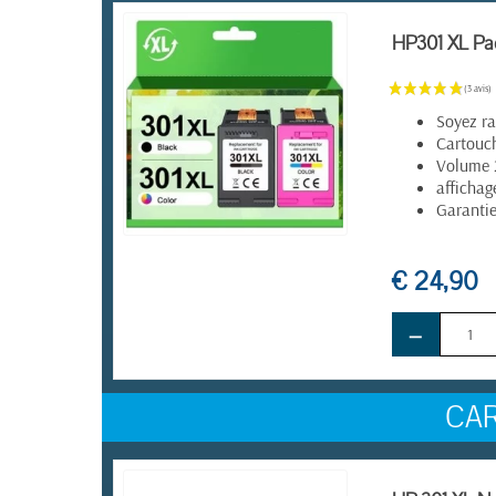
HP301 XL Pac
Soyez ra
Cartouch
Volume 
affichag
Garantie
EN STOCK
€ 24,90
−
CAR