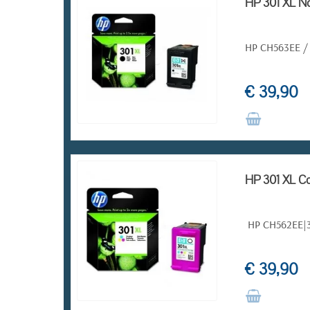
HP 301 XL Noi
HP CH563EE / 3
€ 39,90
RUPTURE DE STOCK
HP 301 XL Co
HP CH562EE|
€ 39,90