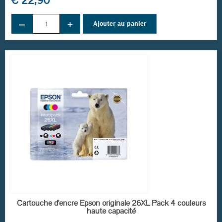
€ 22,90
−
+
Ajouter au panier
EN STOCK
Cartouche d'encre Epson originale 26XL Pack 4 couleurs
haute capacité