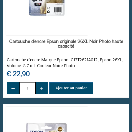
EN STOCK
Cartouche d'encre Epson originale 26XL Noir Photo haute
capacité
Cartouche d'encre Marque Epson. C13T26214012, Epson 26XL,
Volume 8.7 ml. Couleur Noire Photo
€ 22,90
−
+
Ajouter au panier
(3 avis)