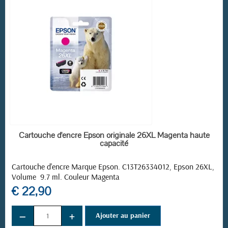
EN STOCK
Cartouche d'encre Epson originale 26XL Magenta haute
capacité
Cartouche d'encre Marque Epson. C13T26334012, Epson 26XL,
Volume 9.7 ml. Couleur Magenta
€ 22,90
−
+
Ajouter au panier