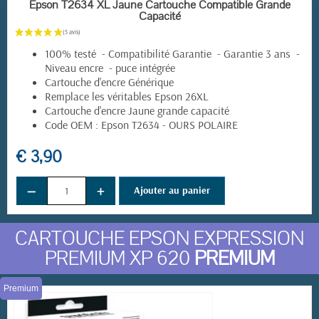
EN STOCK
Epson T2634 XL Jaune Cartouche Compatible Grande
Capacité
100% testé - Compatibilité Garantie - Garantie 3 ans -
Niveau encre - puce intégrée
Cartouche d'encre Générique
Remplace les véritables Epson 26XL
Cartouche d'encre Jaune grande capacité
(6 avis)
Code OEM : Epson T2634 - OURS POLAIRE
€ 3,90
−
+
Ajouter au panier
CARTOUCHE EPSON EXPRESSION
PREMIUM XP 620
PREMIUM
Premium