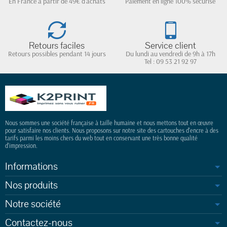
En France à partir de 49€ d'achats
Paiement en ligne 100% sécurisé
Retours faciles
Service client
Retours possibles pendant 14 jours
Du lundi au vendredi de 9h à 17h
Tel : 09 53 21 92 97
Nous sommes une société française à taille humaine et nous mettons tout en œuvre
pour satisfaire nos clients. Nous proposons sur notre site des cartouches d'encre à des
tarifs parmi les moins chers du web tout en conservant une très bonne qualité
d'impression.
Informations
Nos produits
Notre société
Contactez-nous