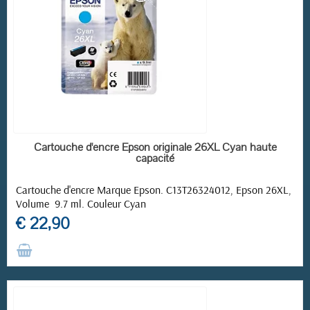
RUPTURE DE STOCK
Cartouche d'encre Epson originale 26XL Cyan haute
capacité
Cartouche d'encre Marque Epson. C13T26324012, Epson 26XL,
Volume 9.7 ml. Couleur Cyan
€ 22,90