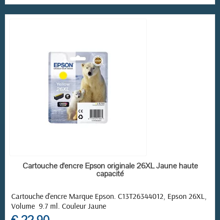
(5 avis)
EN STOCK
Cartouche d'encre Epson originale 26XL Jaune haute
capacité
Cartouche d'encre Marque Epson. C13T26344012, Epson 26XL,
Volume 9.7 ml. Couleur Jaune