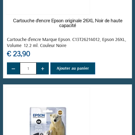
EN STOCK
Cartouche d'encre Epson originale 26XL Noir de haute
capacité
Cartouche d'encre Marque Epson. C13T26214012, Epson 26XL,
Volume 12.2 ml. Couleur Noire
€ 23,90
−
+
Ajouter au panier