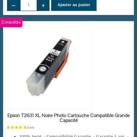
−
+
Ajouter au panier
Compatible
(3 avis)
EN STOCK
Epson T2631 XL Noire Photo Cartouche Compatible Grande
Capacité
100% testé - Compatibilité Garantie - Garantie 3 ans -