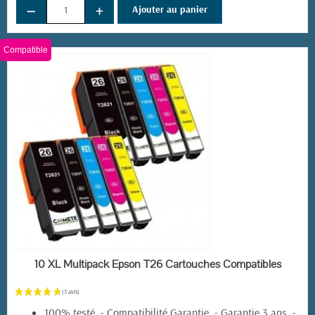
−
+
Ajouter au panier
Compatible
EN STOCK
10 XL Multipack Epson T26 Cartouches Compatibles
100% testé - Compatibilité Garantie - Garantie 3 ans -