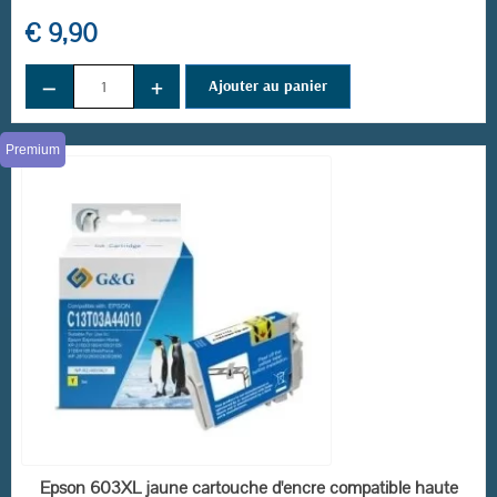
€ 9,90
−
+
Ajouter au panier
Premium
EN STOCK
Epson 603XL jaune cartouche d'encre compatible haute