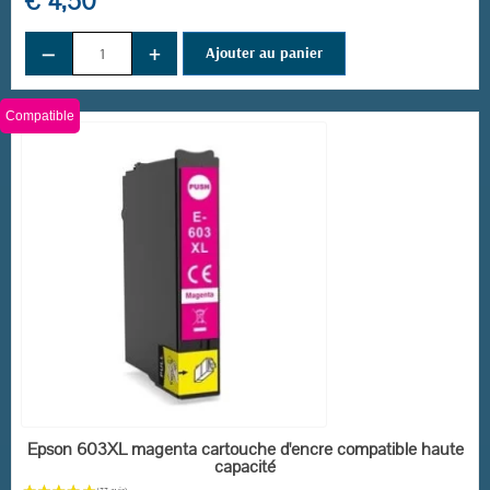
€ 4,50
−
+
Ajouter au panier
Compatible
EN STOCK
Epson 603XL magenta cartouche d'encre compatible haute
capacité