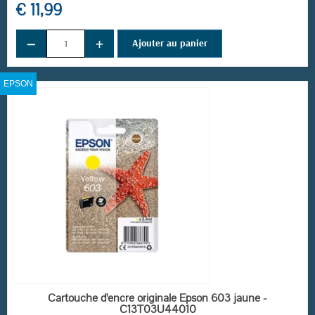
€ 11,99
−
+
Ajouter au panier
EPSON
EN STOCK
Cartouche d'encre originale Epson 603 jaune -
C13T03U44010