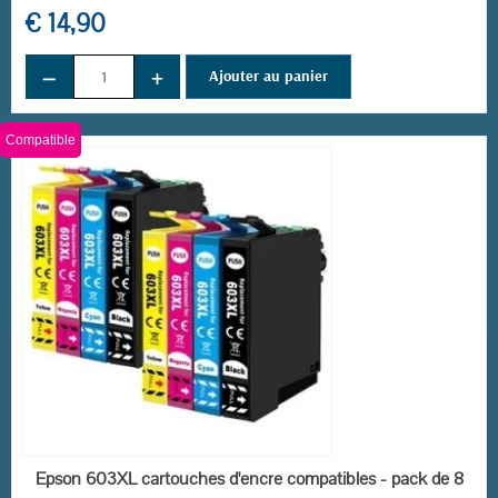
€ 14,90
(261 avis)
−
+
Ajouter au panier
Compatible
EN STOCK
Epson 603XL cartouches d'encre compatibles - pack de 8