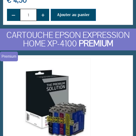
€ 4,50
−
+
Ajouter au panier
CARTOUCHE EPSON EXPRESSION
HOME XP-4100
PREMIUM
Premium
(41 avis)