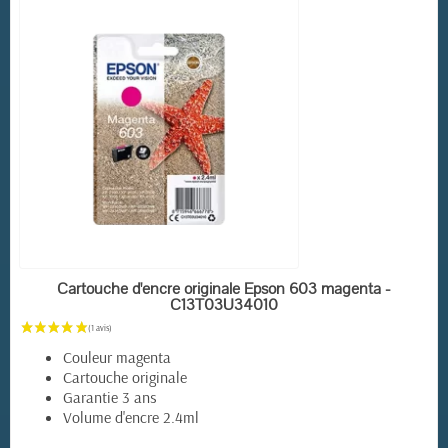
EN STOCK
Cartouche d'encre originale Epson 603 magenta -
C13T03U34010
Couleur magenta
Cartouche originale
Garantie 3 ans
Volume d'encre 2.4ml