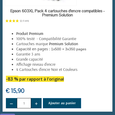
EN STOCK
Epson 603XL Pack 4 cartouches d'encre compatibles -
Premium Solution
Produit Premium
100% testé - Compatibilité Garantie
Cartouches marque
Premium Solution
Capacité en pages :
1x500 + 3x350 pages
Garantie 3 ans
Grande capacité
Affichage niveau d'encre
4 Cartouches d'encre Noir et Couleurs
-83 %
par rapport à l'original
€ 15,90
−
+
Ajouter au panier