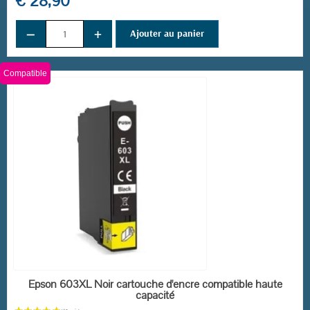
€ 28,90
−
+
Ajouter au panier
Compatible
EN STOCK
Epson 603XL Noir cartouche d'encre compatible haute
capacité