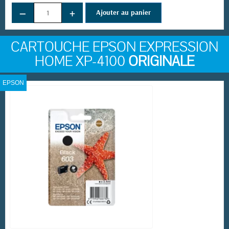
−
+
Ajouter au panier
CARTOUCHE EPSON EXPRESSION
HOME XP-4100
ORIGINALE
EPSON