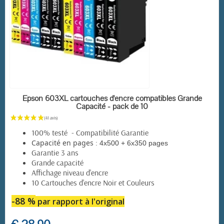
EN STOCK
Epson 603XL cartouches d'encre compatibles Grande
Capacité - pack de 10
(157 avis)
100% testé - Compatibilité Garantie
:
Capacité en pages
4x500 + 6x350 pages
Garantie 3 ans
Grande capacité
Affichage niveau d'encre
10 Cartouches d'encre Noir et Couleurs
-88 %
par rapport à l'original