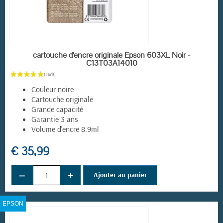
EN STOCK
cartouche d'encre originale Epson 603XL Noir -
C13T03A14010
Couleur noire
Cartouche originale
Grande capacité
Garantie 3 ans
Volume d'encre 8.9ml
€ 35,99
−
+
Ajouter au panier
EPSON