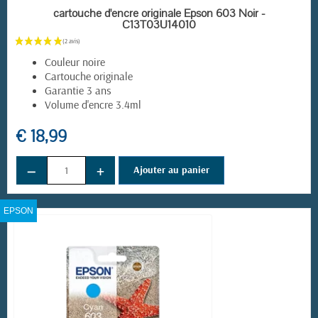
EN STOCK
cartouche d'encre originale Epson 603 Noir -
C13T03U14010
Couleur noire
Cartouche originale
Garantie 3 ans
Volume d'encre 3.4ml
€ 18,99
−
+
Ajouter au panier
EPSON
(5 avis)