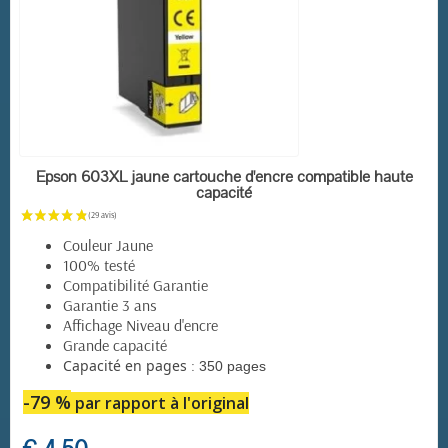
EN STOCK
Epson 603XL jaune cartouche d'encre compatible haute
capacité
Couleur Jaune
100% testé
Compatibilité Garantie
Garantie 3 ans
Affichage Niveau d'encre
Grande capacité
:
Capacité en pages
350 pages
-79 %
par rapport à l'original