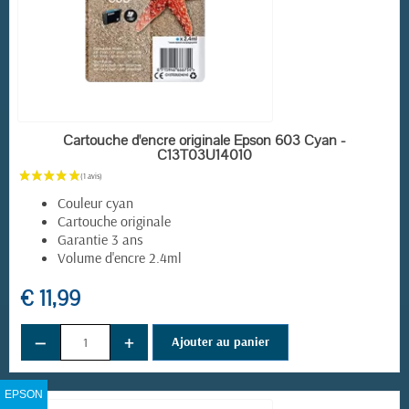
EN STOCK
Cartouche d'encre originale Epson 603 Cyan -
C13T03U14010
Couleur cyan
Cartouche originale
Garantie 3 ans
Volume d'encre 2.4ml
€ 11,99
−
+
Ajouter au panier
EPSON