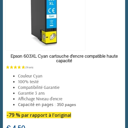
EN STOCK
Epson 603XL Cyan cartouche d'encre compatible haute
capacité
Couleur Cyan
100% testé
Compatibilité Garantie
Garantie 3 ans
Affichage Niveau d'encre
:
Capacité en pages
350 pages
-79 %
par rapport à l'original