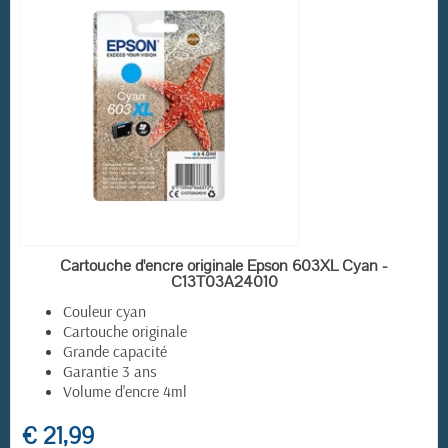
EN STOCK
Cartouche d'encre originale Epson 603XL Cyan -
C13T03A24010
Couleur cyan
Cartouche originale
Grande capacité
Garantie 3 ans
Volume d'encre 4ml
€ 21,99