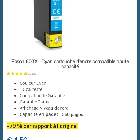
EN STOCK
Epson 603XL Cyan cartouche d'encre compatible haute
capacité
Couleur Cyan
100% testé
Compatibilité Garantie
Garantie 3 ans
Affichage Niveau d'encre
:
Capacité en pages
350 pages
-79 %
par rapport à l'original