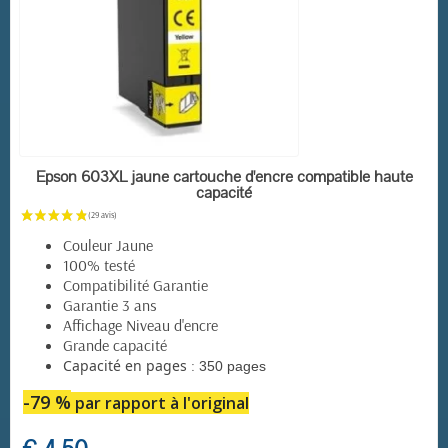
EN STOCK
Epson 603XL jaune cartouche d'encre compatible haute
capacité
Couleur Jaune
100% testé
Compatibilité Garantie
Garantie 3 ans
Affichage Niveau d'encre
Grande capacité
:
Capacité en pages
350 pages
-79 %
par rapport à l'original