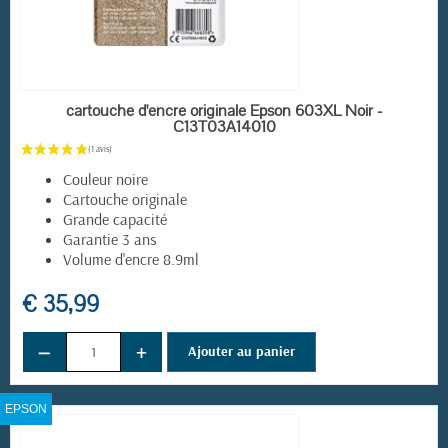
EN STOCK
cartouche d'encre originale Epson 603XL Noir -
C13T03A14010
Couleur noire
Cartouche originale
Grande capacité
Garantie 3 ans
Volume d'encre 8.9ml
€ 35,99
−
+
Ajouter au panier
EPSON