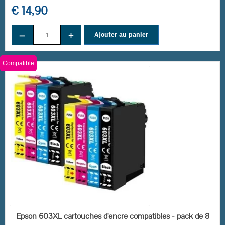
€ 14,90
(261 avis)
−
+
Ajouter au panier
Compatible
EN STOCK
Epson 603XL cartouches d'encre compatibles - pack de 8