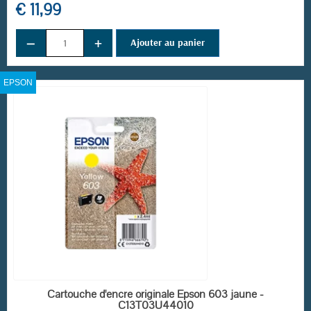
€ 11,99
−
+
Ajouter au panier
EPSON
EN STOCK
Cartouche d'encre originale Epson 603 jaune -
C13T03U44010