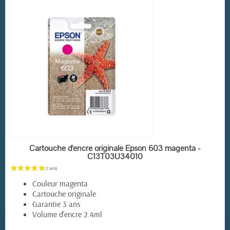
EN STOCK
Cartouche d'encre originale Epson 603 magenta -
C13T03U34010
Couleur magenta
Cartouche originale
Garantie 3 ans
Volume d'encre 2.4ml