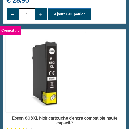
€ 28,90
−
+
Ajouter au panier
Compatible
EN STOCK
Epson 603XL Noir cartouche d'encre compatible haute
capacité