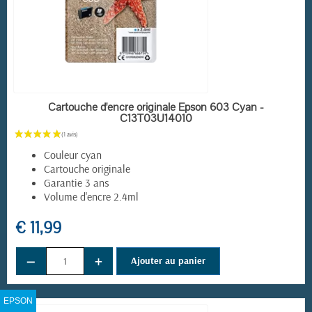
EN STOCK
Cartouche d'encre originale Epson 603 Cyan -
C13T03U14010
Couleur cyan
Cartouche originale
Garantie 3 ans
Volume d'encre 2.4ml
€ 11,99
−
+
Ajouter au panier
EPSON