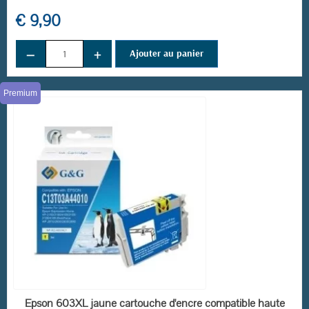
€ 9,90
−
+
Ajouter au panier
Premium
EN STOCK
Epson 603XL jaune cartouche d'encre compatible haute