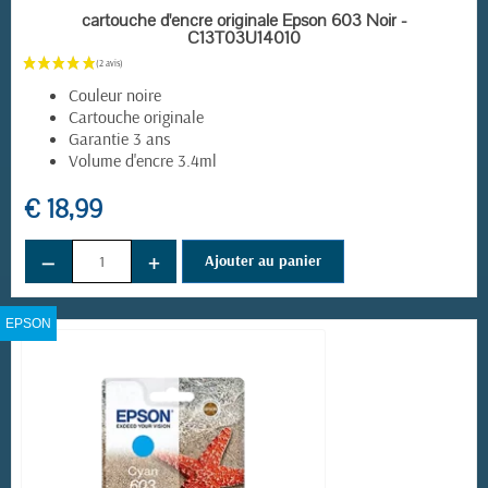
EN STOCK
cartouche d'encre originale Epson 603 Noir -
C13T03U14010
Couleur noire
Cartouche originale
Garantie 3 ans
Volume d'encre 3.4ml
€ 18,99
−
+
Ajouter au panier
EPSON
(5 avis)