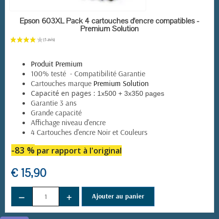
EN STOCK
Epson 603XL Pack 4 cartouches d'encre compatibles -
Premium Solution
Produit Premium
100% testé - Compatibilité Garantie
Cartouches marque
Premium Solution
Capacité en pages :
1x500 + 3x350 pages
Garantie 3 ans
Grande capacité
Affichage niveau d'encre
4 Cartouches d'encre Noir et Couleurs
-83 %
par rapport à l'original
€ 15,90
−
+
Ajouter au panier