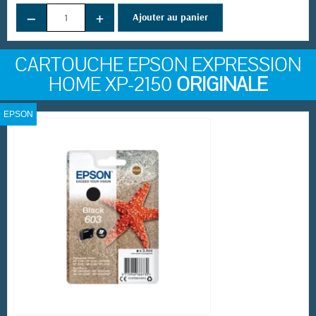
−
+
Ajouter au panier
CARTOUCHE EPSON EXPRESSION
HOME XP-2150
ORIGINALE
EPSON