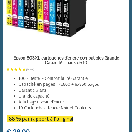
EN STOCK
Epson 603XL cartouches d'encre compatibles Grande
Capacité - pack de 10
(157 avis)
100% testé - Compatibilité Garantie
:
Capacité en pages
4x500 + 6x350 pages
Garantie 3 ans
Grande capacité
Affichage niveau d'encre
10 Cartouches d'encre Noir et Couleurs
-88 %
par rapport à l'original