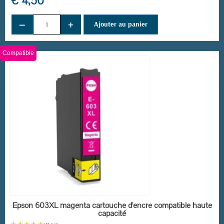
€ 4,50
−
+
Ajouter au panier
Compatible
EN STOCK
Epson 603XL magenta cartouche d'encre compatible haute
capacité