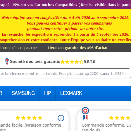
usqu'à -15% sur vos Cartouches Compatibles ( Remise visible dans le panie
Notre équipe sera en congés d'été du 4 Août 2026 au 4 septembre 2026.
Vous pouvez continuer à passer vos commandes
pendant toute
cette période sur notre site.
En revanche, les expéditions reprendront à partir du 5 septembre 2026.
ompréhension et votre confiance. Toute l'équipe vous souhaite un excellen
touche d'encre pas cher
Livraison gratuite dès 49€ d'achat
Société des avis garantis
9.5/10
R
SAMSUNG
HP
LEXMARK