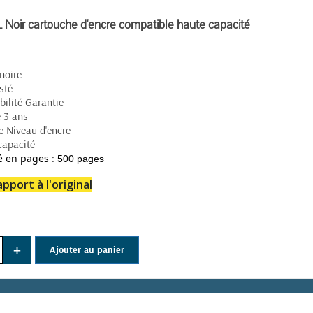
Noir cartouche d'encre compatible haute capacité
noire
sté
ilité Garantie
 3 ans
e Niveau d'encre
capacité
:
é en pages
500 pages
pport à l'original
+
Ajouter au panier