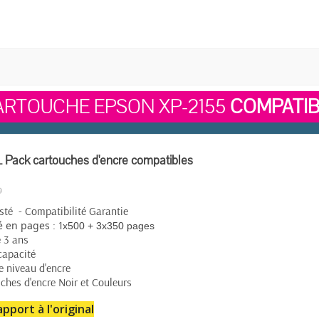
ARTOUCHE EPSON XP-2155
COMPATIB
Pack cartouches d'encre compatibles
té - Compatibilité Garantie
: 1
é en pages
x500 + 3x350 pages
e 3 ans
capacité
e niveau d'encre
ches d'encre Noir et Couleurs
pport à l'original