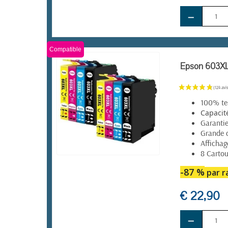
−
Compatible
Epson 603XL 
100% tes
Capacit
Garanti
Grande 
Affichag
8 Cartou
EN STOCK
-87 %
par ra
€ 22,90
−