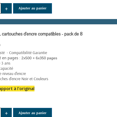
+
Ajouter au panier
(261 avis)
cartouches d'encre compatibles - pack de 8
té - Compatibilité Garantie
:
é en pages
2x500 + 6x350 pages
e 3 ans
capacité
e niveau d'encre
ches d'encre Noir et Couleurs
pport à l'original
+
Ajouter au panier