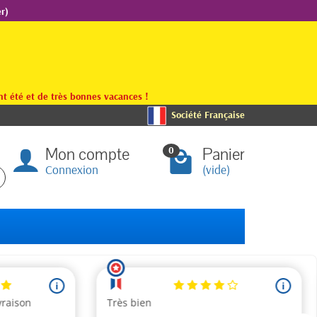
r)
t été et de très bonnes vacances !
Société Française
Mon compte
Panier
0
Connexion
(vide)