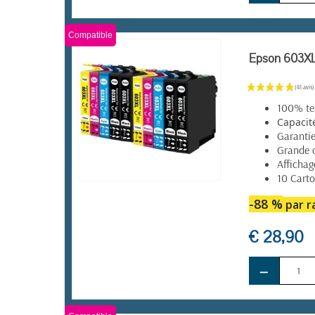
Compatible
Epson 603XL 
100% tes
Capacit
Garanti
Grande 
Affichag
10 Carto
EN STOCK
-88 %
par ra
€ 28,90
−