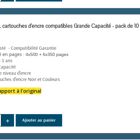
cartouches d'encre compatibles Grande Capacité - pack de 10
té - Compatibilité Garantie
:
é en pages
4x500 + 6x350 pages
e 3 ans
capacité
e niveau d'encre
uches d'encre Noir et Couleurs
pport à l'original
(157 avis)
+
Ajouter au panier