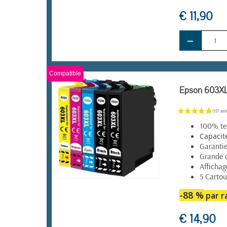
€ 11,90
−
Compatible
Epson 603XL 
100% tes
Capacit
Garanti
Grande 
Affichag
5 Cartou
EN STOCK
-88 %
par ra
€ 14,90