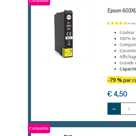
Compatible
Epson 603XL 
Couleur 
100% te
Compatib
Garantie
Affichag
Grande 
Capacit
EN STOCK
-79 %
par ra
€ 4,50
−
Compatible