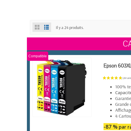
Il y a 24 produits.
C
Compatible
Epson 603XL 
100% tes
Capacit
Garanti
Grande 
Affichag
4 Cartou
EN STOCK
-87 %
par ra