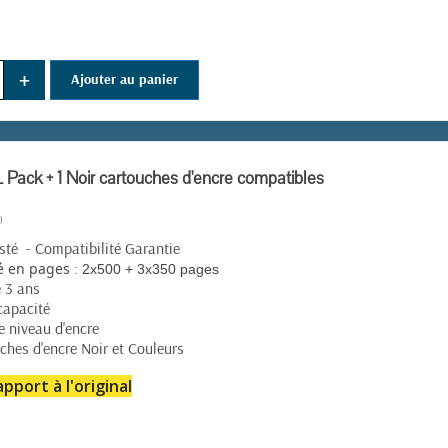
+
Ajouter au panier
Pack + 1 Noir cartouches d'encre compatibles
té - Compatibilité Garantie
:
é en pages
2x500 + 3x350 pages
e 3 ans
capacité
e niveau d'encre
ches d'encre Noir et Couleurs
pport à l'original