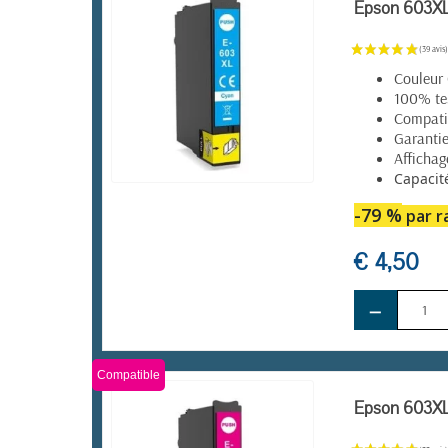
Epson 603XL 
Couleur
100% te
Compatib
Garantie
Affichag
Capacit
EN STOCK
-79 %
par ra
€ 4,50
−
Compatible
Epson 603XL 