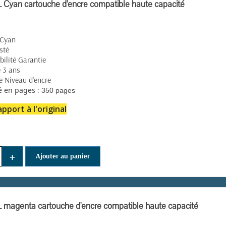
Cyan cartouche d'encre compatible haute capacité
 Cyan
(124 avis)
sté
ilité Garantie
 3 ans
e Niveau d'encre
:
é en pages
350 pages
pport à l'original
+
Ajouter au panier
magenta cartouche d'encre compatible haute capacité