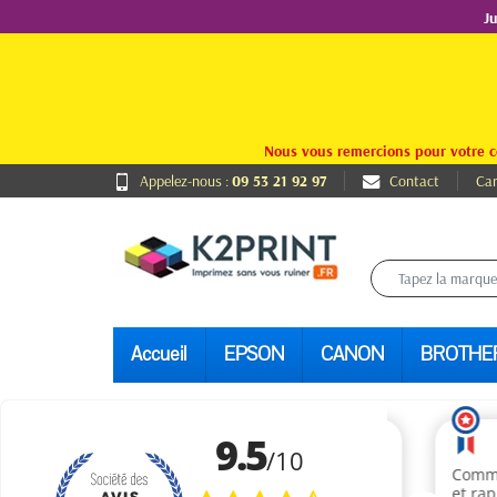
J
Nous vous remercions pour votre c
Appelez-nous :
09 53 21 92 97
Contact
Car
Accueil
EPSON
CANON
BROTHE