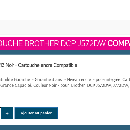
OUCHE BROTHER DCP J572DW
COMPA
13 Noir - Cartouche encre Compatible
ibilité Garantie - Garantie 3 ans - Niveau encre - puce intégrée Cart
 Grande Capacité. Couleur Noir - pour
Brother
DCP
J572DW, J772DW,
+
Ajouter au panier