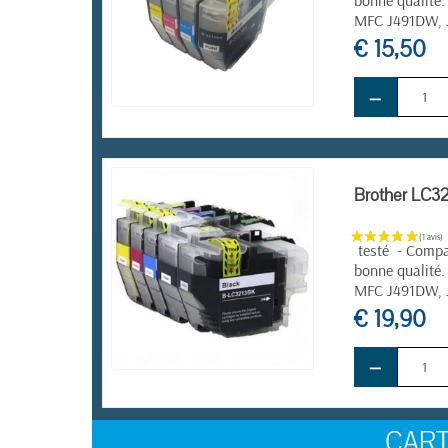
bonne qualité.
MFC
J491DW, 
€ 15,50
−
EN STOCK
Brother LC32
testé - Compat
bonne qualité.
MFC
J491DW, 
€ 19,90
−
EN STOCK
CAR