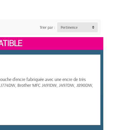
Trier par :
Pertinence
TIBLE
ouche d'encre fabriquée avec une encre de très
 J774DW,
Brother MFC
J491DW, J497DW, J890DW,