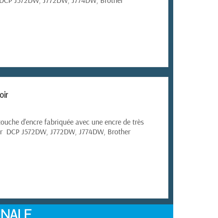
DCP
J572DW, J772DW, J774DW,
Brother
oir
ouche d'encre fabriquée avec une encre de très
er
DCP
J572DW, J772DW, J774DW,
Brother
INALE