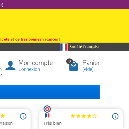
r)
t été et de très bonnes vacances !
Société Française
Mon compte
Panier
0
Connexion
(vide)