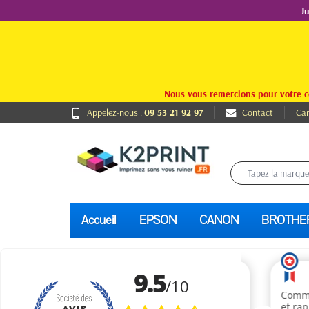
J
Nous vous remercions pour votre c
Appelez-nous :
09 53 21 92 97
Contact
Car
Accueil
EPSON
CANON
BROTHE