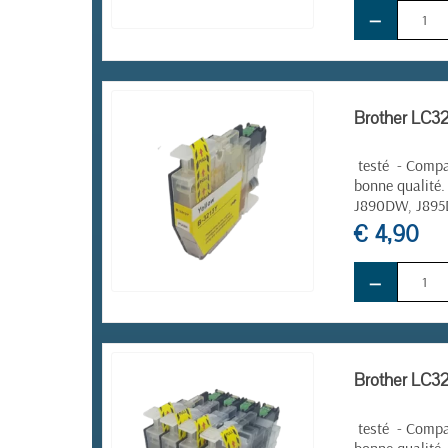
−
EN STOCK
Brother LC32
testé - Compat
bonne qualité.
J890DW, J89
€ 4,90
−
EN STOCK
Brother LC32
testé - Compat