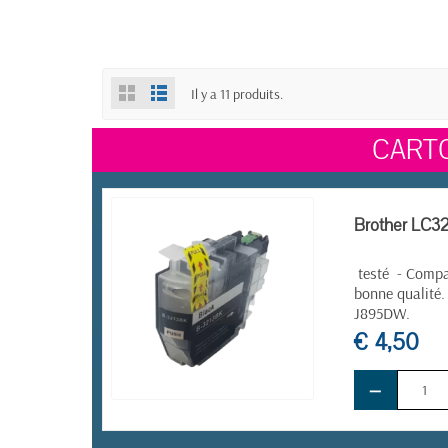
Il y a 11 produits.
CART
Brother LC32
testé - Compat
bonne qualité.
J895DW.
€ 4,50
−
EN STOCK