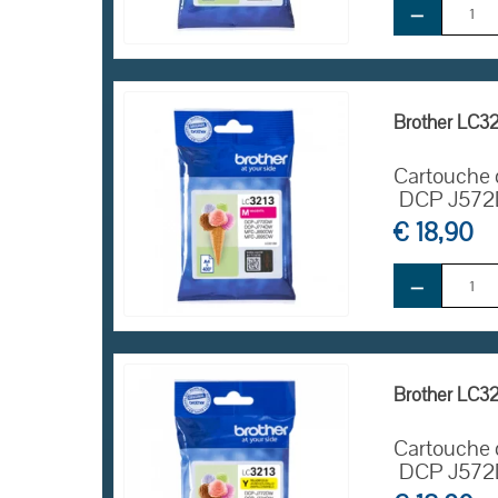
−
EN STOCK
Brother LC32
Cartouche 
DCP
J572
€ 18,90
−
EN STOCK
Brother LC32
Cartouche 
DCP
J572