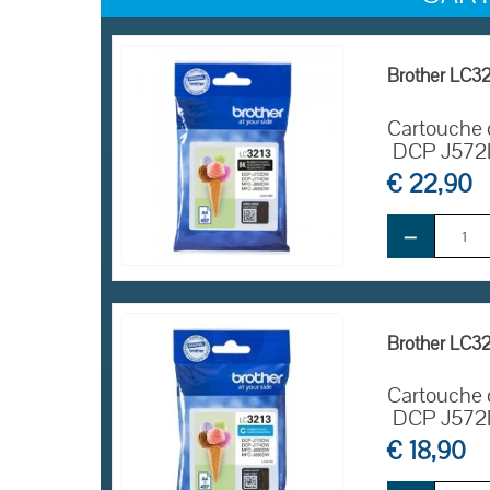
Brother LC321
Cartouche 
DCP
J572
€ 22,90
−
EN STOCK
Brother LC32
Cartouche 
DCP
J572
€ 18,90