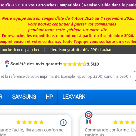
usqu'à -15% sur vos Cartouches Compatibles ( Remise visible dans le panie
Notre équipe sera en congés d'été du 4 Août 2026 au 4 septembre 2026.
Vous pouvez continuer à passer vos commandes
pendant toute
cette période sur notre site.
En revanche, les expéditions reprendront à partir du 5 septembre 2026.
ompréhension et votre confiance. Toute l'équipe vous souhaite un excellen
touche d'encre pas cher
Livraison gratuite dès 49€ d'achat
Société des avis garantis
9.5/10
R
SAMSUNG
HP
LEXMARK