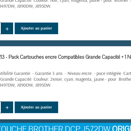
 Grande Capacité. Couleur: noir, cyan, magenta, jaune - pour
Brother
J497DW, J890DW, J895DW.
+
Ajouter au panier
13 - Pack Cartouches encre Compatibles Grande Capacité + 1 N
ibilité Garantie - Garantie 3 ans - Niveau encre - puce intégrée Cart
 Grande Capacité. Couleur: 2xnoir, cyan, magenta, jaune - pour
Broth
J497DW, J890DW, J895DW.
+
Ajouter au panier
TOUCHE BROTHER DCP J572DW
ORIG