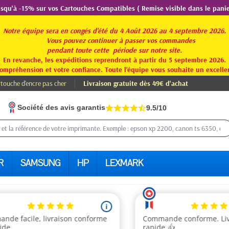
usqu'à -15% sur vos Cartouches Compatibles ( Remise visible dans le panie
Notre équipe sera en congés d'été du 4 Août 2026 au 4 septembre 2026.
Vous pouvez continuer à passer vos commandes
pendant toute
cette période sur notre site.
En revanche, les expéditions reprendront à partir du 5 septembre 2026.
ompréhension et votre confiance. Toute l'équipe vous souhaite un excellen
touche d'encre pas cher
Livraison gratuite dès 49€ d'achat
Société des avis garantis
9.5/10
R
SAMSUNG
HP
LEXMARK