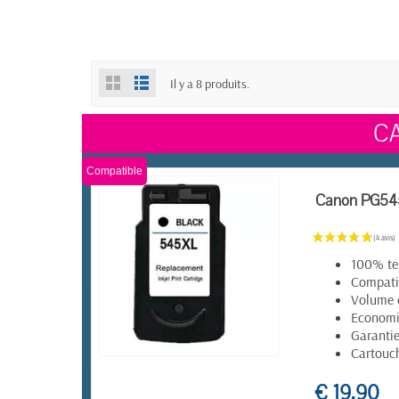
Il y a 8 produits.
C
Compatible
Canon PG545 
100% te
Compatib
Volume 
Economie
Garantie
Cartouch
EN STOCK
€ 19,90