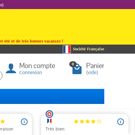
r)
t été et de très bonnes vacances !
Société Française
Mon compte
Panier
0
Connexion
(vide)