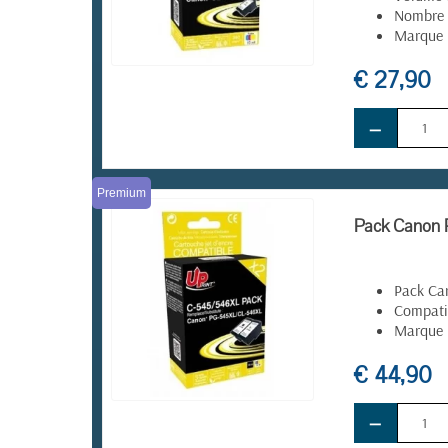
Nombre 
Marque
€ 27,90
EN STOCK
−
Premium
Pack Canon P
Pack Ca
Compati
Marque 
€ 44,90
−
EN STOCK