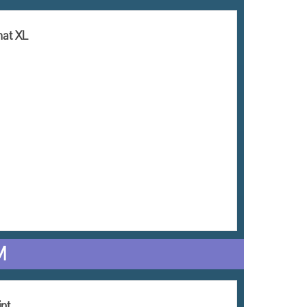
mat XL
M
nt