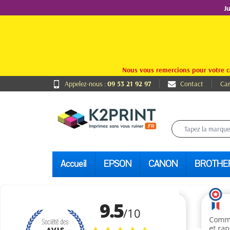
J
Nous vous remercions pour votre c
Appelez-nous :
09 53 21 92 97
Contact
Car
Accueil
EPSON
CANON
BROTHE