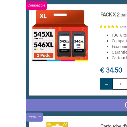
Compatible
PACK X 2 ca
100% te
Compatib
Economie
Garanti
Cartouch
€ 34,50
EN STOCK
−
Premium
Cartouche d'