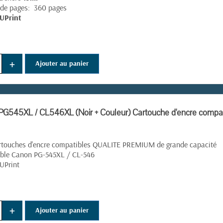
de pages: 360 pages
UPrint
+
Ajouter au panier
G545XL / CL546XL (Noir + Couleur) Cartouche d'encre compa
rtouches d'encre compatibles QUALITE PREMIUM de grande capacité
ble Canon PG-545XL / CL-546
UPrint
(8 avis)
+
Ajouter au panier