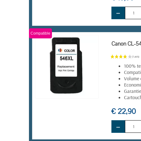
−
Compatible
Canon CL-546
100% te
Compatib
Volume 
Economie
Garanti
Cartouch
EN STOCK
€ 22,90
−