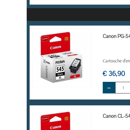
Canon PG-545
Cartouche d'en
€ 36,90
−
EN STOCK
Canon CL-546