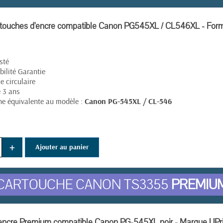
rtouches d'encre compatible Canon PG545XL / CL546XL - For
(4 avis)
sté
ilité Garantie
 circulaire
e 3 ans
e équivalente au modèle :
Canon PG-545XL / CL-546
+
Ajouter au panier
CARTOUCHE CANON TS3355
PREMIU
encre Premium compatible Canon PG-545XL noir - Marque UPri