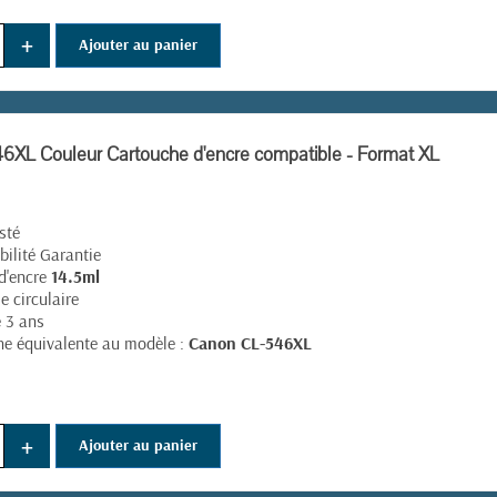
+
Ajouter au panier
XL Couleur Cartouche d'encre compatible - Format XL
sté
ilité Garantie
d'encre
14.5ml
 circulaire
e 3 ans
e équivalente au modèle :
Canon CL-546XL
+
Ajouter au panier