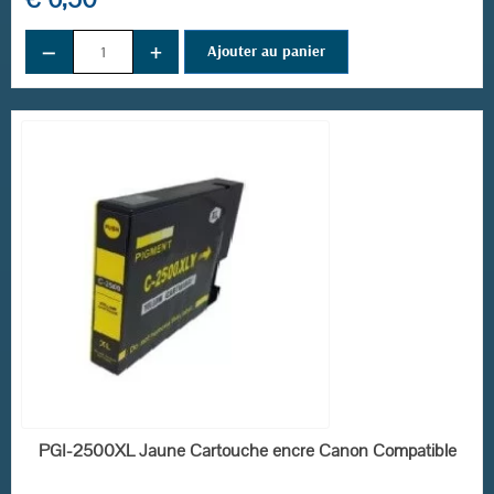
−
+
Ajouter au panier
EN STOCK
PGI-2500XL Jaune Cartouche encre Canon Compatible