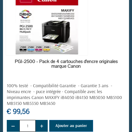
EN STOCK
PGI-2500 - Pack de 4 cartouches d'encre originales
marque Canon
100% testé - Compatibilité Garantie - Garantie 3 ans -
Niveau encre - puce intégrée -
Compatible avec les
imprimantes Canon MAXIFY iB4050 iB4150 MB5050 MB5100
MB5150 MB5350 MB5450
€ 99,56
−
+
Ajouter au panier