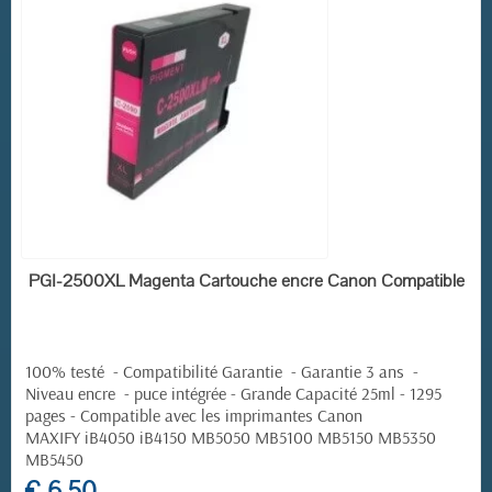
EN STOCK
PGI-2500XL Magenta Cartouche encre Canon Compatible
100% testé - Compatibilité Garantie - Garantie 3 ans -
Niveau encre - puce intégrée - Grande Capacité 25ml - 1295
pages -
Compatible avec les imprimantes Canon
MAXIFY iB4050 iB4150 MB5050 MB5100 MB5150 MB5350
MB5450
€ 6,50