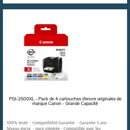
(1 avis)
EN STOCK
PGI-2500XL - Pack de 4 cartouches d'encre originales de
marque Canon - Grande Capacité
100% testé - Compatibilité Garantie - Garantie 3 ans -
Niveau encre - puce intégrée -
Compatible avec les