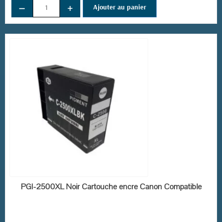
−
+
Ajouter au panier
EN STOCK
PGI-2500XL Noir Cartouche encre Canon Compatible