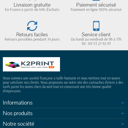
Livraison gratuite
Paiement sécurisé
En France à partir de 49€ d'achats
Paiement en ligne 100% sécurisé
Retours faciles
Service client
Retours possibles pendant 14 jours
Du lundi au vendredi de 9h à 17h
(1 avis)
Tel : 09 53 21 92 97
Nous sommes une société française à taille humaine et nous mettons tout en œuvre
pour satisfaire nos clients. Nous proposons sur notre site des cartouches d'encre à des
tarifs parmi les moins chers du web tout en conservant une très bonne qualité
d'impression.
Informations
Nos produits
Notre société