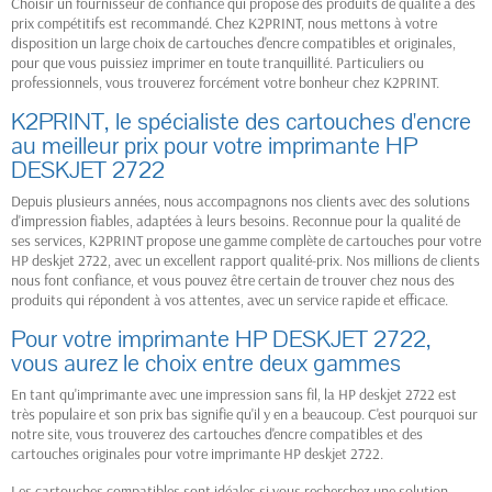
Choisir un fournisseur de confiance qui propose des produits de qualité à des
prix compétitifs est recommandé. Chez K2PRINT, nous mettons à votre
disposition un large choix de cartouches d'encre compatibles et originales,
pour que vous puissiez imprimer en toute tranquillité. Particuliers ou
professionnels, vous trouverez forcément votre bonheur chez K2PRINT.
K2PRINT, le spécialiste des cartouches d'encre
au meilleur prix pour votre imprimante HP
DESKJET 2722
Depuis plusieurs années, nous accompagnons nos clients avec des solutions
d'impression fiables, adaptées à leurs besoins. Reconnue pour la qualité de
ses services, K2PRINT propose une gamme complète de cartouches pour votre
HP deskjet 2722, avec un excellent rapport qualité-prix. Nos millions de clients
nous font confiance, et vous pouvez être certain de trouver chez nous des
produits qui répondent à vos attentes, avec un service rapide et efficace.
Pour votre imprimante HP DESKJET 2722,
vous aurez le choix entre deux gammes
(1 avis)
En tant qu'imprimante avec une impression sans fil, la HP deskjet 2722 est
très populaire et son prix bas signifie qu'il y en a beaucoup. C'est pourquoi sur
notre site, vous trouverez des cartouches d'encre compatibles et des
cartouches originales pour votre imprimante HP deskjet 2722.
Les cartouches compatibles sont idéales si vous recherchez une solution