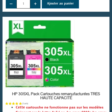
−
+
Ajouter au panier
EN STOCK
HP 305XL Pack Cartouches remanufacturées TRÈS
HAUTE CAPACITÉ
Cette
cartouche ne fonctionne pas sur les modèles