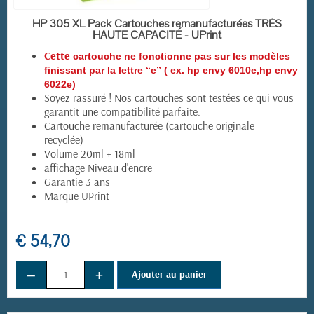
EN STOCK
HP 305 XL Pack Cartouches remanufacturées TRÈS
HAUTE CAPACITÉ - UPrint
Cette
cartouche ne fonctionne pas sur les modèles
finissant par la lettre “e” ( ex. hp envy 6010e,hp envy
6022e)
Soyez rassuré ! Nos cartouches sont testées ce qui vous
garantit une compatibilité parfaite.
Cartouche remanufacturée (cartouche originale
recyclée)
Volume 20ml + 18ml
affichage Niveau d'encre
Garantie 3 ans
Marque UPrint
€ 54,70
−
+
Ajouter au panier