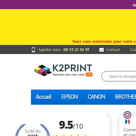
J
Nous vous remercions pour votre c
Appelez-nous :
09 53 21 92 97
Contact
Car
Accueil
EPSON
CANON
BROTHE