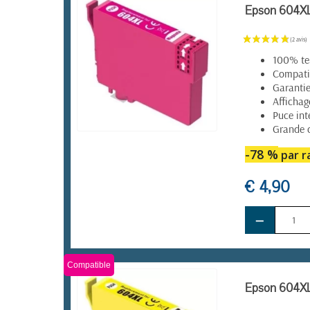
Epson 604XL 
100% te
Compatib
Garantie
Affichag
Puce int
Grande 
EN STOCK
-78 %
par ra
€ 4,90
−
Compatible
Epson 604XL 