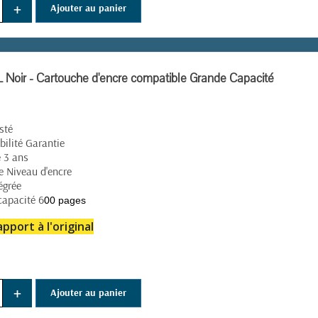
+
Ajouter au panier
Noir - Cartouche d'encre compatible Grande Capacité
(76 avis)
sté
ilité Garantie
 3 ans
e Niveau d'encre
égrée
capacité 6
00 pages
pport à l'original
+
Ajouter au panier