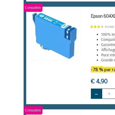
Compatible
Epson 604XL 
100% te
Compatib
Garantie
Affichag
Puce int
Grande 
EN STOCK
-78 %
par ra
€ 4,90
−
Compatible