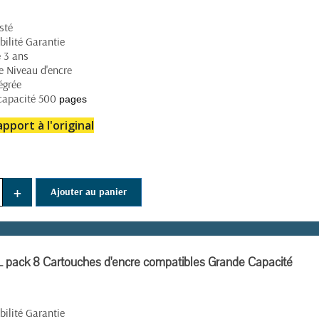
sté
(8 avis)
ilité Garantie
 3 ans
e Niveau d'encre
égrée
capacité 500
pages
pport à l'original
+
Ajouter au panier
pack 8 Cartouches d'encre compatibles Grande Capacité
ilité Garantie