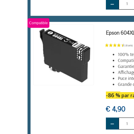
−
Compatible
Epson 604XL 
100% te
Compatib
Garantie
Affichag
Puce int
Grande 
EN STOCK
-86 %
par ra
€ 4,90
−