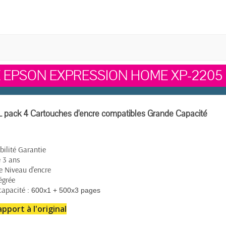
 EPSON EXPRESSION HOME XP-2205
pack 4 Cartouches d'encre compatibles Grande Capacité
ilité Garantie
 3 ans
e Niveau d'encre
égrée
capacité :
600x1 + 500x3 pages
pport à l'original