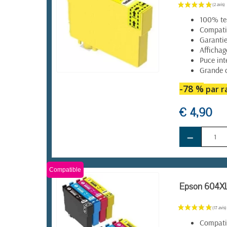
100% te
Compatib
Garantie
Affichag
Puce int
Grande 
EN STOCK
-78 %
par ra
€ 4,90
−
Compatible
Epson 604XL 
Compatib