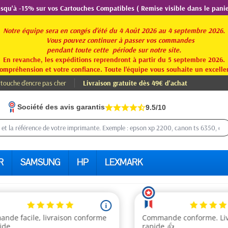
usqu'à -15% sur vos Cartouches Compatibles ( Remise visible dans le panie
Notre équipe sera en congés d'été du 4 Août 2026 au 4 septembre 2026.
Vous pouvez continuer à passer vos commandes
pendant toute
cette période sur notre site.
En revanche, les expéditions reprendront à partir du 5 septembre 2026.
ompréhension et votre confiance. Toute l'équipe vous souhaite un excellen
touche d'encre pas cher
Livraison gratuite dès 49€ d'achat
Société des avis garantis
9.5/10
R
SAMSUNG
HP
LEXMARK