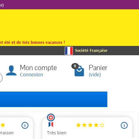
r)
t été et de très bonnes vacances !
Société Française
Mon compte
Panier
0
Connexion
(vide)