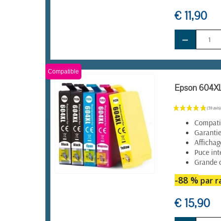
€ 11,90
−
Compatible
Epson 604XL 
Compatib
Garantie
Affichag
Puce int
Grande c
-88 %
par ra
EN STOCK
€ 15,90