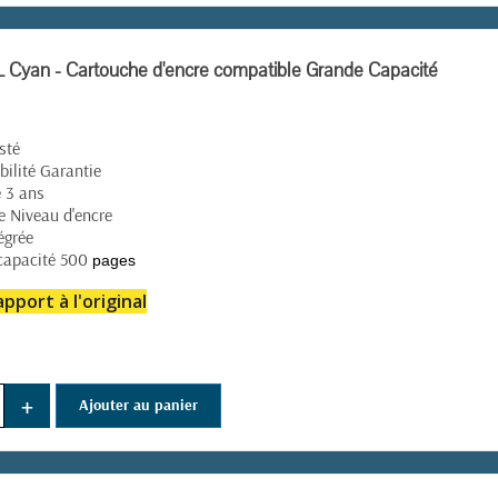
Cyan - Cartouche d'encre compatible Grande Capacité
sté
ilité Garantie
 3 ans
e Niveau d'encre
égrée
capacité 500
pages
pport à l'original
(39 avis)
+
Ajouter au panier