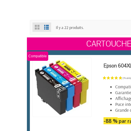
Il y a 22 produits.
CARTOUCHE
Compatible
Epson 604XL 
Compatib
Garantie
Affichag
Puce int
Grande 
-88 %
par ra
EN STOCK