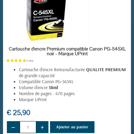
EN STOCK
Cartouche d'encre Premium compatible Canon PG-545XL
(1 avis)
noir - Marque UPrint
Cartouche d'encre Remanufacturée
QUALITE PREMIUM
de grande capacité
Compatible Canon PG-545XL
Volume d'encre
18ml
Nombre de pages : 470 pages
Marque UPrint
€ 25,90
−
+
Ajouter au panier