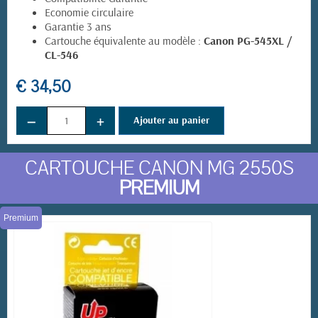
Economie circulaire
Garantie 3 ans
Cartouche équivalente au modèle :
Canon PG-545XL /
CL-546
€ 34,50
−
+
Ajouter au panier
CARTOUCHE CANON MG 2550S
PREMIUM
Premium