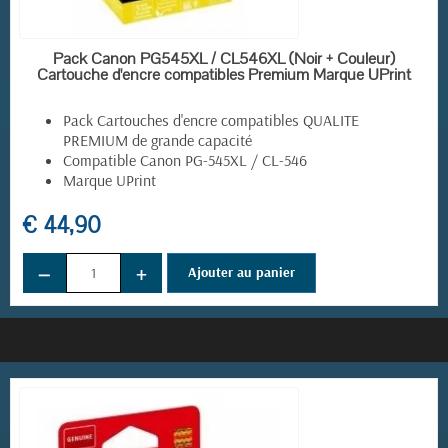
EN STOCK
Pack Canon PG545XL / CL546XL (Noir + Couleur)
Cartouche d'encre compatibles Premium Marque UPrint
Pack Cartouches d'encre compatibles QUALITE
PREMIUM de grande capacité
Compatible Canon PG-545XL / CL-546
Marque UPrint
€ 44,90
−
+
Ajouter au panier