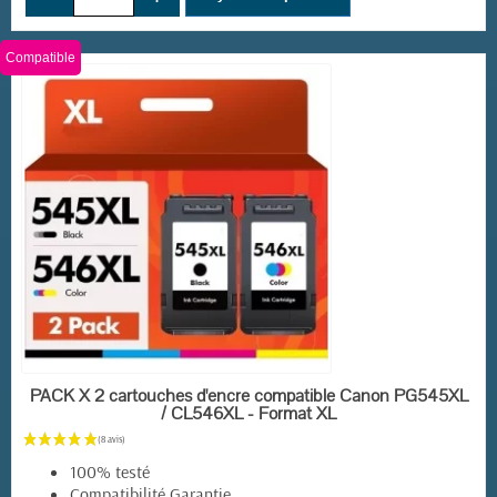
(4 avis)
Compatible
EN STOCK
PACK X 2 cartouches d'encre compatible Canon PG545XL
/ CL546XL - Format XL
100% testé
Compatibilité Garantie