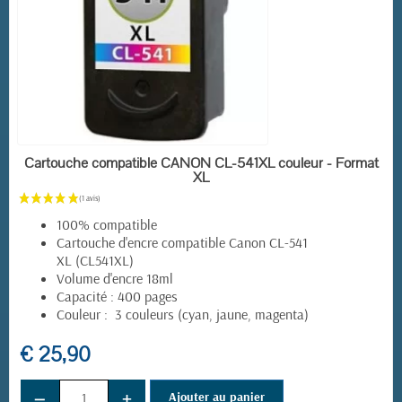
EN STOCK
Cartouche compatible CANON CL-541XL couleur - Format
XL
100% compatible
Cartouche d'encre compatible Canon CL-541
XL (CL541XL)
Volume d'encre 18ml
Capacité : 400 pages
Couleur : 3 couleurs (cyan, jaune, magenta)
€ 25,90
−
+
Ajouter au panier