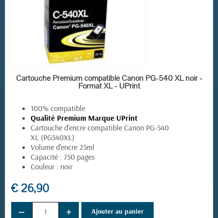
EN STOCK
Cartouche Premium compatible Canon PG-540 XL noir -
Format XL - UPrint
100% compatible
Qualité Premium Marque UPrint
Cartouche d'encre compatible Canon PG-540
XL (PG540XL)
Volume d'encre 25ml
Capacité : 750 pages
Couleur : noir
€ 26,90
−
+
Ajouter au panier