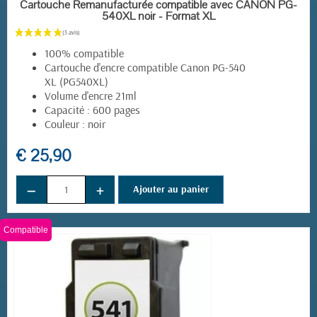
EN STOCK
Cartouche Remanufacturée compatible avec CANON PG-
540XL noir - Format XL
100% compatible
Cartouche d'encre compatible Canon PG-540
XL (PG540XL)
Volume d'encre 21ml
Capacité : 600 pages
Couleur : noir
€ 25,90
−
+
Ajouter au panier
Compatible