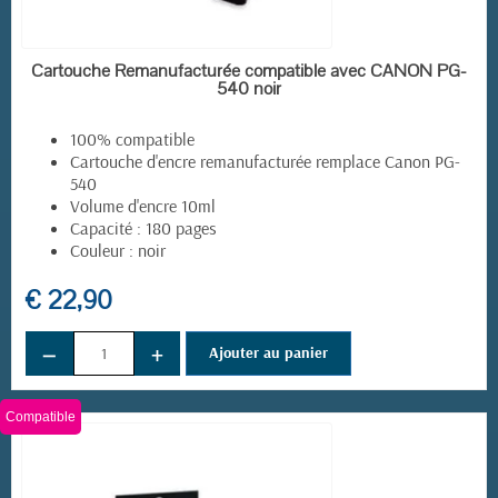
EN STOCK
Cartouche Remanufacturée compatible avec CANON PG-
540 noir
100% compatible
Cartouche d'encre remanufacturée remplace Canon PG-
(1 avis)
540
Volume d'encre 10ml
Capacité : 180 pages
Couleur : noir
€ 22,90
−
+
Ajouter au panier
Compatible