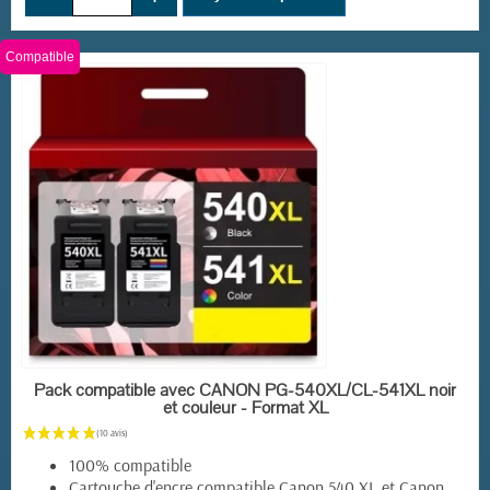
(5 avis)
Compatible
EN STOCK
Pack compatible avec CANON PG-540XL/CL-541XL noir
et couleur - Format XL
100% compatible
Cartouche d'encre compatible
Canon 540 XL et Canon