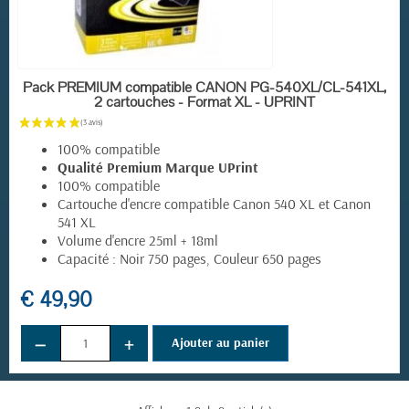
EN STOCK
Pack PREMIUM compatible CANON PG-540XL/CL-541XL,
2 cartouches - Format XL - UPRINT
100% compatible
Qualité Premium Marque UPrint
100% compatible
Cartouche d'encre compatible Canon 540 XL et Canon
541 XL
Volume d'encre 25ml + 18ml
Capacité : Noir 750 pages, Couleur 650 pages
€ 49,90
−
+
Ajouter au panier