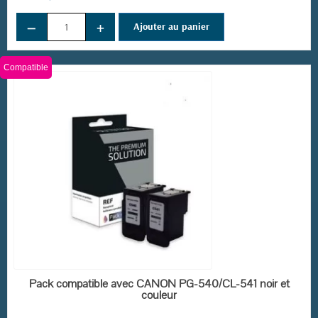
−
+
Ajouter au panier
Compatible
(10 avis)
EN STOCK
Pack compatible avec CANON PG-540/CL-541 noir et
couleur