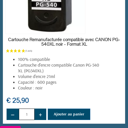
EN STOCK
Cartouche Remanufacturée compatible avec CANON PG-
540XL noir - Format XL
100% compatible
Cartouche d'encre compatible Canon PG-540
XL (PG540XL)
Volume d'encre 21ml
Capacité : 600 pages
Couleur : noir
€ 25,90
−
+
Ajouter au panier