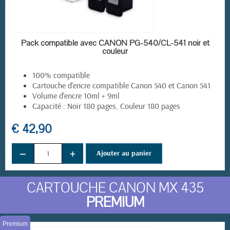
EN STOCK
Pack compatible avec CANON PG-540/CL-541 noir et
couleur
100% compatible
Cartouche d'encre compatible
Canon 540 et Canon 541
Volume d'encre 10ml + 9ml
Capacité : Noir 180 pages, Couleur 180 pages
€ 42,90
−
+
Ajouter au panier
CARTOUCHE CANON MX 435
PREMIUM
Premium