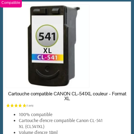
Compatible
EN STOCK
Cartouche compatible CANON CL-541XL couleur - Format
XL
100% compatible
Cartouche d'encre compatible Canon CL-541
(5 avis)
XL (CL541XL)
Volume d'encre 18ml