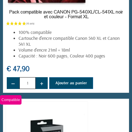
EN STOCK
Pack compatible avec CANON PG-540XL/CL-541XL noir
et couleur - Format XL
100% compatible
Cartouche d'encre compatible
Canon 540 XL et Canon
541 XL
Volume d'encre 21ml + 18ml
Capacité : Noir 600 pages, Couleur 400 pages
€ 47,90
−
+
Ajouter au panier
Compatible