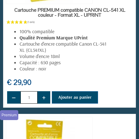
EN STOCK
Cartouche PREMIUM compatible CANON CL-541 XL
couleur - Format XL - UPRINT
100% compatible
Qualité Premium Marque UPrint
Cartouche d'encre compatible Canon CL-541
XL (CL541XL)
Volume d'encre 18ml
Capacité : 650 pages
Couleur : noir
€ 29,90
−
+
Ajouter au panier
Premium