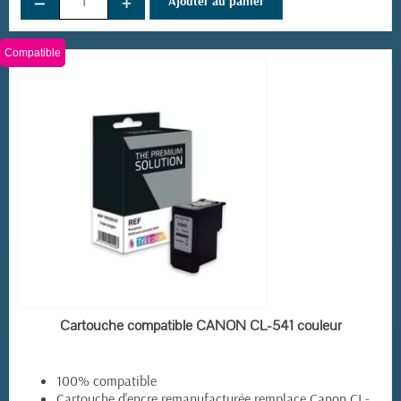
−
+
Ajouter au panier
Compatible
EN STOCK
Cartouche compatible CANON CL-541 couleur
100% compatible
Cartouche d'encre remanufacturée remplace Canon CL-