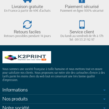
Livraison gratuite
Paiement sécurisé
En France à partir de 49€ d'achats
Paiement en ligne 100% sécurisé
Retours faciles
Service client
Retours possibles pendant 14 jours
Du lundi au vendredi de 9h à 17h
Tel : 09 53 21 92 97
Nous sommes une société française à taille humaine et nous mettons tout en œuvre
pour satisfaire nos clients. Nous proposons sur notre site des cartouches d'encre à des
tarifs parmi les moins chers du web tout en conservant une très bonne qualité
d'impression.
Informations
Nos produits
Notre société