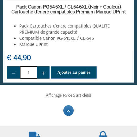
EN STOCK
Pack Canon PG545XL / CL546XL (Noir + Couleur)
Cartouche d'encre compatibles Premium Marque UPrint
Pack Cartouches d'encre compatibles QUALITE
PREMIUM de grande capacité
Compatible Canon PG-545XL / CL-546
Marque UPrint
€ 44,90
(8 avis)
−
+
Ajouter au panier
Affichage 1-5 de 5 article(s)