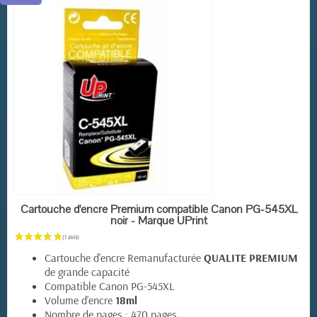
(1 avis)
EN STOCK
Cartouche d'encre Premium compatible Canon PG-545XL
noir - Marque UPrint
Cartouche d'encre Remanufacturée
QUALITE PREMIUM
de grande capacité
Compatible Canon PG-545XL
Volume d'encre
18ml
Nombre de pages : 470 pages