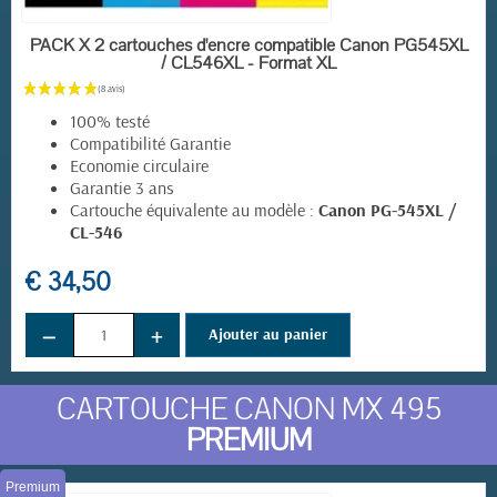
EN STOCK
PACK X 2 cartouches d'encre compatible Canon PG545XL
/ CL546XL - Format XL
100% testé
Compatibilité Garantie
Economie circulaire
Garantie 3 ans
Cartouche équivalente au modèle :
Canon PG-545XL /
CL-546
€ 34,50
−
+
Ajouter au panier
CARTOUCHE CANON MX 495
PREMIUM
Premium