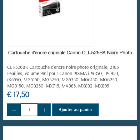
EN STOCK
Cartouche d'encre originale Canon CLI-526BK Noire Photo
CLI-526BK Cartouche d'encre noire photo originale, 2185
Feuilles, volume 9ml pour Canon PIXMA iP4850, iP4950,
iX6550, MG5150, MG5250, MG5350, MG6150, MG6250,
MG8150, MG8250, MX715, MX885, MX892, MX895
€ 17,50
−
+
Ajouter au panier