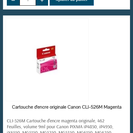
(5 avis)
EN STOCK
Cartouche d'encre originale Canon CLI-526M Magenta
CLI-526M Cartouche d'encre magenta originale, 462
Feuilles, volume 9ml pour Canon PIXMA iP4850, iP4950,
iX6550, MG5150, MG5250, MG5350, MG6150, MG6250,