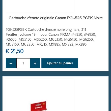
EN STOCK
Cartouche d'encre originale Canon PGI-525 PGBK Noire
PGI-525PGBK Cartouche d'encre noire originale, 311
Feuilles, volume 19ml pour Canon PIXMA iP4850, iP4950,
iX6550, MG5150, MG5250, MG5350, MG6150, MG6250,
MG8150, MG8250, MX715, MX885, MX892, MX895
€ 21,50
−
+
Ajouter au panier