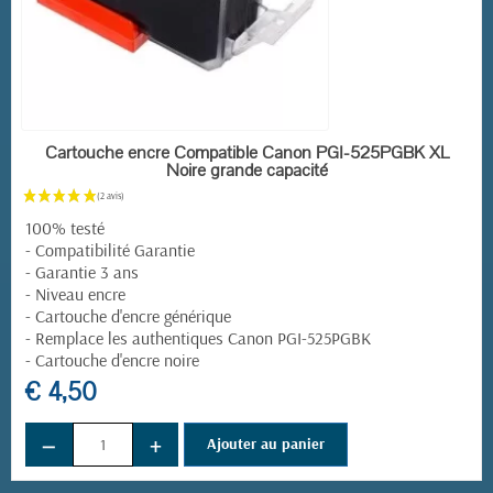
EN STOCK
Cartouche encre Compatible Canon PGI-525PGBK XL
Noire grande capacité
100% testé
- Compatibilité Garantie
- Garantie 3 ans
- Niveau encre
- Cartouche d'encre générique
- Remplace les authentiques Canon PGI-525PGBK
- Cartouche d'encre noire
€ 4,50
−
+
Ajouter au panier