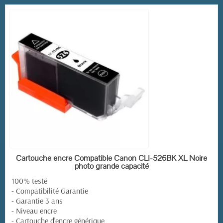
EN STOCK
Cartouche encre Compatible Canon CLI-526BK XL Noire
photo grande capacité
100% testé
- Compatibilité Garantie
- Garantie 3 ans
(2 avis)
- Niveau encre
- Cartouche d'encre générique