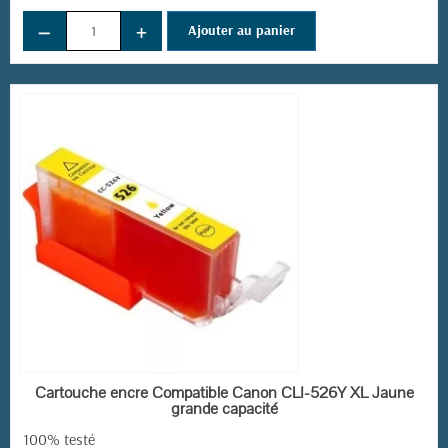
−
+
Ajouter au panier
EN STOCK
Cartouche encre Compatible Canon CLI-526Y XL Jaune
grande capacité
100% testé