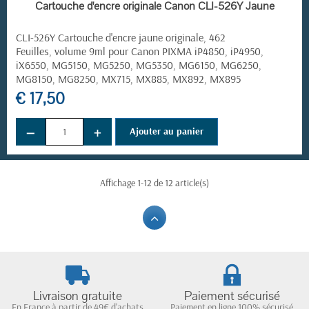
EN STOCK
Cartouche d'encre originale Canon CLI-526Y Jaune
CLI-526Y Cartouche d'encre jaune originale, 462
Feuilles, volume 9ml pour Canon PIXMA iP4850, iP4950,
iX6550, MG5150, MG5250, MG5350, MG6150, MG6250,
MG8150, MG8250, MX715, MX885, MX892, MX895
€ 17,50
−
+
Ajouter au panier
Affichage 1-12 de 12 article(s)
Livraison gratuite
Paiement sécurisé
En France à partir de 49€ d'achats
Paiement en ligne 100% sécurisé