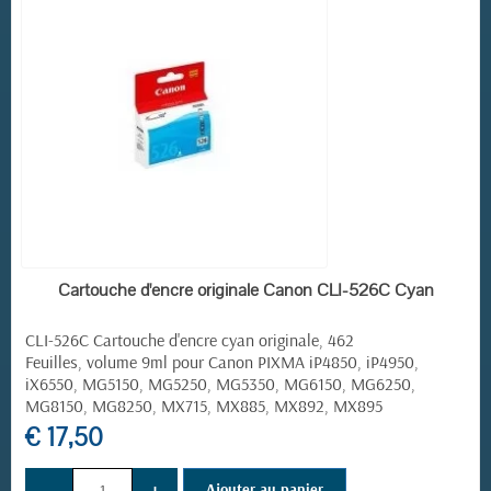
EN STOCK
Cartouche d'encre originale Canon CLI-526C Cyan
CLI-526C Cartouche d'encre cyan originale, 462
Feuilles, volume 9ml pour Canon PIXMA iP4850, iP4950,
iX6550, MG5150, MG5250, MG5350, MG6150, MG6250,
MG8150, MG8250, MX715, MX885, MX892, MX895
€ 17,50
−
+
Ajouter au panier