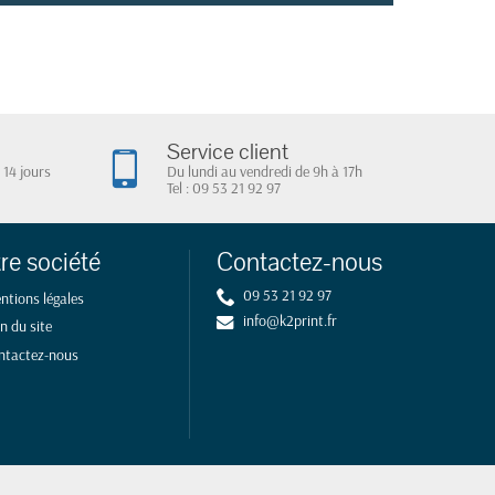
Service client
 14 jours
Du lundi au vendredi de 9h à 17h
Tel : 09 53 21 92 97
re société
Contactez-nous
09 53 21 92 97
ntions légales
info@k2print.fr
n du site
ntactez-nous