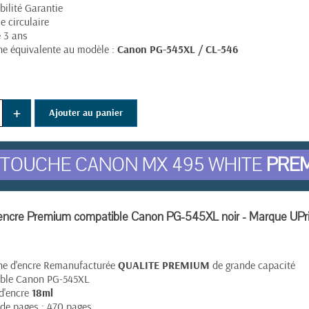
ilité Garantie
 circulaire
e 3 ans
e équivalente au modèle :
Canon PG-545XL / CL-546
+
Ajouter au panier
TOUCHE CANON MX 495 WHITE
PRE
encre Premium compatible Canon PG-545XL noir - Marque UPri
he d'encre Remanufacturée
QUALITE PREMIUM
de grande capacité
ble Canon PG-545XL
d'encre
18ml
de pages : 470 pages