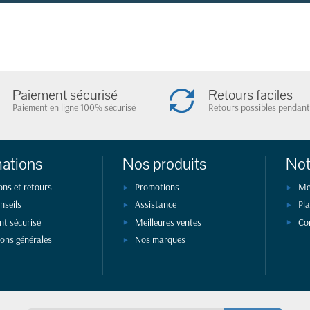
Paiement sécurisé
Retours faciles
Paiement en ligne 100% sécurisé
Retours possibles pendant
(8 avis)
mations
Nos produits
Not
ons et retours
Promotions
Me
nseils
Assistance
Pla
nt sécurisé
Meilleures ventes
Co
ions générales
Nos marques