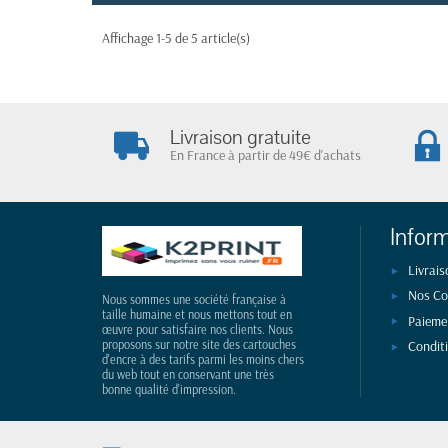
Affichage 1-5 de 5 article(s)
Livraison gratuite
En France à partir de 49€ d'achats
Infor
Livrais
Nos Co
Nous sommes une société française à
taille humaine et nous mettons tout en
Paieme
œuvre pour satisfaire nos clients. Nous
Condit
proposons sur notre site des cartouches
d'encre à des tarifs parmi les moins chers
du web tout en conservant une très
bonne qualité d'impression.