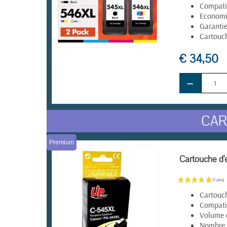
Compatib
Economie
Garanti
Cartouch
€ 34,50
EN STOCK
−
CAR
Premium
Cartouche d'
Cartouc
Compati
Volume 
Nombre 