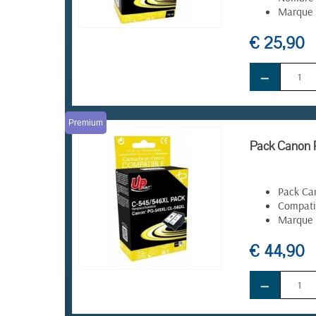
Marque 
€ 25,90
EN STOCK
−
Premium
Pack Canon P
Pack Ca
Compati
Marque 
€ 44,90
−
EN STOCK