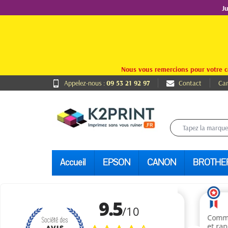
J
Nous vous remercions pour votre c
Appelez-nous :
09 53 21 92 97
Contact
Car
Accueil
EPSON
CANON
BROTHE