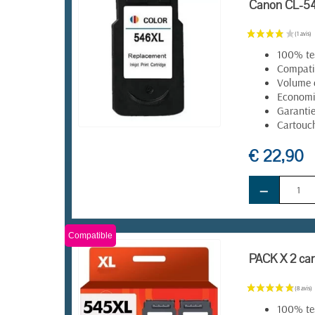
Canon CL-546
100% te
Compatib
Volume 
Economie
Garanti
Cartouch
EN STOCK
€ 22,90
−
Compatible
PACK X 2 ca
100% te