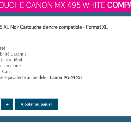
OUCHE CANON MX 495 WHITE
COMPA
XL Noir Cartouche d'encre compatible - Format XL
sté
ilité Garantie
d'encre 16ml
 circulaire
 3 ans
e équivalente au modèle :
Canon PG-545XL
+
Ajouter au panier