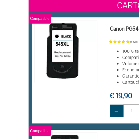
CART
Compatible
Canon PG545 
100% te
Compatib
Volume 
Economie
Garantie
Cartouch
EN STOCK
€ 19,90
−
Compatible