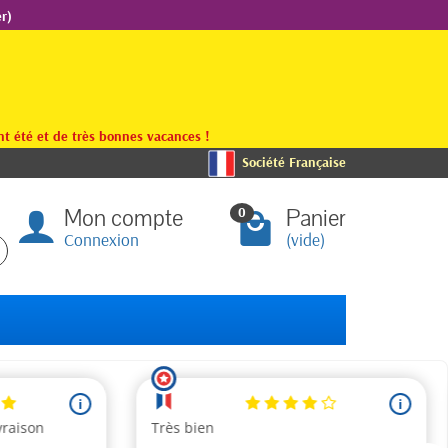
r)
t été et de très bonnes vacances !
Société Française
Mon compte
Panier
0
Connexion
(vide)