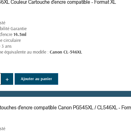
XL Couleur Cartouche d'encre compatible - Format XL
sté
ilité Garantie
d'encre
14.5ml
 circulaire
e 3 ans
e équivalente au modèle :
Canon CL-546XL
+
Ajouter au panier
(4 avis)
rtouches d'encre compatible Canon PG545XL / CL546XL - For
sté