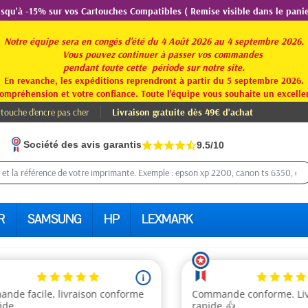
usqu'à -15% sur vos Cartouches Compatibles ( Remise visible dans le panie
Notre équipe sera en congés d'été du 4 Août 2026 au 4 septembre 2026.
Vous pouvez continuer à passer vos commandes
pendant toute
cette période sur notre site.
En revanche, les expéditions reprendront à partir du 5 septembre 2026.
ompréhension et votre confiance. Toute l'équipe vous souhaite un excellen
touche d'encre pas cher
Livraison gratuite dès 49€ d'achat
Société des avis garantis
9.5/10
R
SAMSUNG
HP
LEXMARK