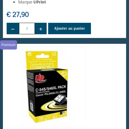
Marque
UPrint
€ 27,90
−
+
Ajouter au panier
Premium
(8 avis)