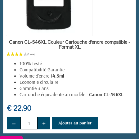
EN STOCK
Canon CL-546XL Couleur Cartouche d'encre compatible -
Format XL
100% testé
Compatibilité Garantie
Volume d'encre
14.5ml
Economie circulaire
Garantie 3 ans
Cartouche équivalente au modèle :
Canon CL-546XL
€ 22,90
−
+
Ajouter au panier
(4 avis)