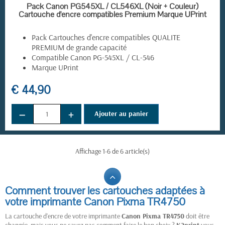
EN STOCK
Pack Canon PG545XL / CL546XL (Noir + Couleur)
Cartouche d'encre compatibles Premium Marque UPrint
Pack Cartouches d'encre compatibles QUALITE
PREMIUM de grande capacité
Compatible Canon PG-545XL / CL-546
Marque UPrint
€ 44,90
−
+
Ajouter au panier
Affichage 1-6 de 6 article(s)
Comment trouver les cartouches adaptées à
votre imprimante Canon Pixma TR4750
La cartouche d’encre de votre imprimante
Canon Pixma TR4750
doit être