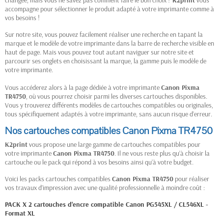
changée, mais vous ne savez pas comment faire le bon choix ?
K2print
vous
accompagne pour sélectionner le produit adapté à votre imprimante comme à
vos besoins !
Sur notre site, vous pouvez facilement réaliser une recherche en tapant la
marque et le modèle de votre imprimante dans la barre de recherche visible en
haut de page. Mais vous pouvez tout autant naviguer sur notre site et
parcourir ses onglets en choisissant la marque, la gamme puis le modèle de
votre imprimante.
Vous accéderez alors à la page dédiée à votre imprimante
Canon Pixma
TR4750
, où vous pourrez choisir parmi les diverses cartouches disponibles.
Vous y trouverez différents modèles de cartouches compatibles ou originales,
tous spécifiquement adaptés à votre imprimante, sans aucun risque d’erreur.
Nos cartouches compatibles Canon Pixma TR4750
K2print
vous propose une large gamme de cartouches compatibles pour
votre imprimante
Canon Pixma TR4750
. Il ne vous reste plus qu’à choisir la
cartouche ou le pack qui répond à vos besoins ainsi qu’à votre budget.
Voici les packs cartouches compatibles
Canon Pixma TR4750
pour réaliser
vos travaux d’impression avec une qualité professionnelle à moindre coût :
PACK X 2 cartouches d'encre compatible Canon PG545XL / CL546XL -
Format XL