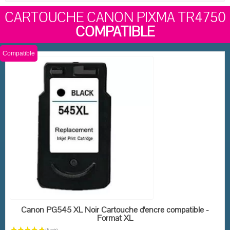
CARTOUCHE CANON PIXMA TR4750
COMPATIBLE
Compatible
EN STOCK
Canon PG545 XL Noir Cartouche d'encre compatible -
Format XL