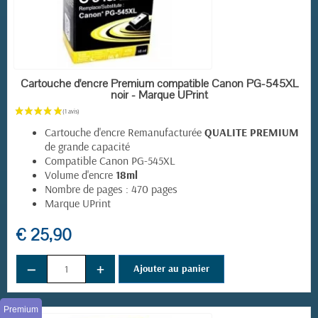
(1 avis)
EN STOCK
Cartouche d'encre Premium compatible Canon PG-545XL
noir - Marque UPrint
Cartouche d'encre Remanufacturée
QUALITE PREMIUM
de grande capacité
Compatible Canon PG-545XL
Volume d'encre
18ml
Nombre de pages : 470 pages
Marque UPrint
€ 25,90
−
+
Ajouter au panier
Premium