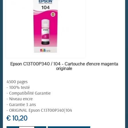
EN STOCK
Epson C13T00P340 / 104 - Cartouche d'encre magenta
originale
4500 pages
- 100% testé
- Compatibilité Garantie
- Niveau encre
- Garantie 3 ans
- ORIGINAL Epson C13T00P340|104
€ 10,20