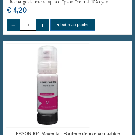
-
Recharge d'encre remplace
Epson Ecotank 104 cyan
.
€ 4,20
−
+
Ajouter au panier
EN STOCK
EPSON 104 Magenta - Bouteille d'encre compatible