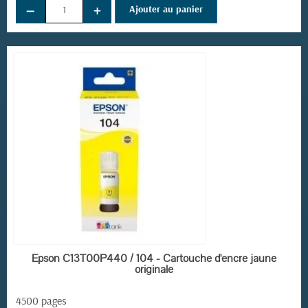
−
+
Ajouter au panier
EN STOCK
Epson C13T00P440 / 104 - Cartouche d'encre jaune
originale
4500 pages