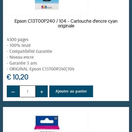
EN STOCK
Epson C13T00P240 / 104 - Cartouche d'encre cyan
originale
4500 pages
- 100% testé
- Compatibilité Garantie
- Niveau encre
- Garantie 3 ans
- ORIGINAL
Epson C13T00P240|104
€ 10,20
−
+
Ajouter au panier