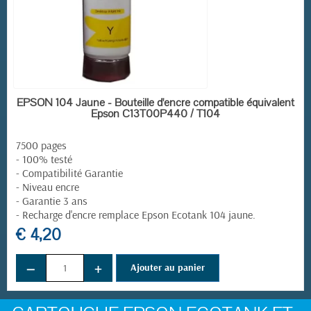
EN STOCK
EPSON 104 Jaune - Bouteille d'encre compatible équivalent
Epson C13T00P440 / T104
7500 pages
- 100% testé
- Compatibilité Garantie
- Niveau encre
- Garantie 3 ans
-
Recharge d'encre remplace
Epson Ecotank 104 jaune
.
€ 4,20
−
+
Ajouter au panier