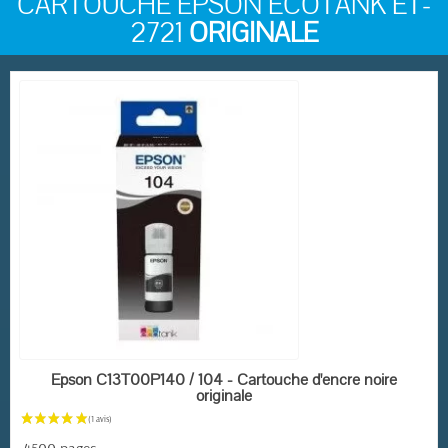
CARTOUCHE EPSON ECOTANK ET-
2721
ORIGINALE
RUPTURE DE STOCK
Epson C13T00P140 / 104 - Cartouche d'encre noire
originale
4500 pages