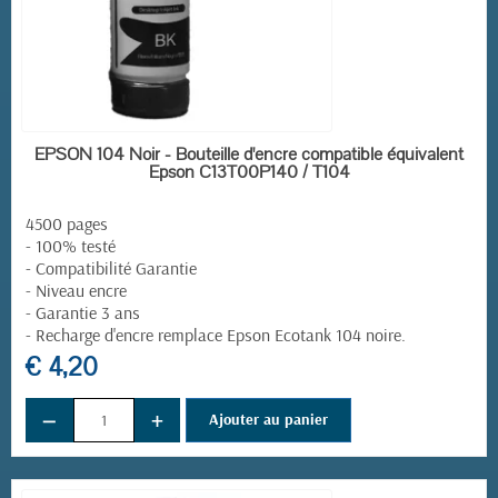
EN STOCK
EPSON 104 Noir - Bouteille d'encre compatible équivalent
Epson C13T00P140 / T104
4500 pages
- 100% testé
- Compatibilité Garantie
- Niveau encre
- Garantie 3 ans
-
Recharge d'encre remplace
Epson Ecotank 104 noire
.
€ 4,20
−
+
Ajouter au panier