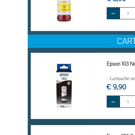
−
EN STOCK
CAR
Epson 103 Noi
Cartouche or
€ 9,90
−
EN STOCK