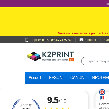
J
Nous vous remercions pour votre c
Appelez-nous :
09 53 21 92 97
Contact
Car
Accueil
EPSON
CANON
BROTHE