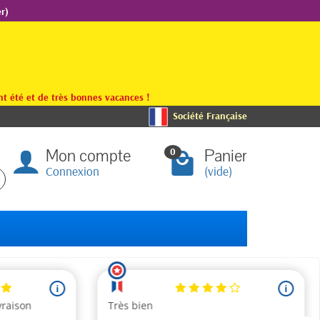
r)
t été et de très bonnes vacances !
Société Française
Mon compte
Panier
0
Connexion
(vide)