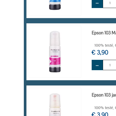
−
EN STOCK
Epson 103 Ma
100% testé, C
€ 3,90
−
EN STOCK
Epson 103 ja
100% testé, C
€ 3,90