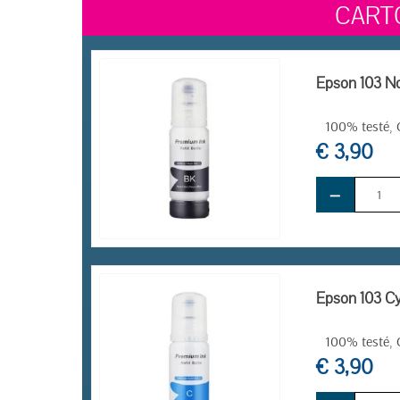
CART
Epson 103 No
100% testé, C
€ 3,90
−
EN STOCK
Epson 103 Cy
100% testé, C
€ 3,90