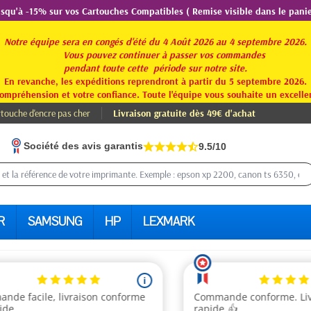
usqu'à -15% sur vos Cartouches Compatibles ( Remise visible dans le panie
Notre équipe sera en congés d'été du 4 Août 2026 au 4 septembre 2026.
Vous pouvez continuer à passer vos commandes
pendant toute
cette période sur notre site.
En revanche, les expéditions reprendront à partir du 5 septembre 2026.
ompréhension et votre confiance. Toute l'équipe vous souhaite un excellen
touche d'encre pas cher
Livraison gratuite dès 49€ d'achat
Société des avis garantis
9.5/10
R
SAMSUNG
HP
LEXMARK