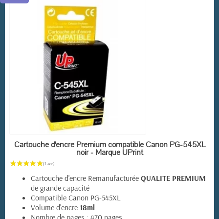
(1 avis)
EN STOCK
Cartouche d'encre Premium compatible Canon PG-545XL
noir - Marque UPrint
Cartouche d'encre Remanufacturée
QUALITE PREMIUM
de grande capacité
Compatible Canon PG-545XL
Volume d'encre
18ml
Nombre de pages : 470 pages