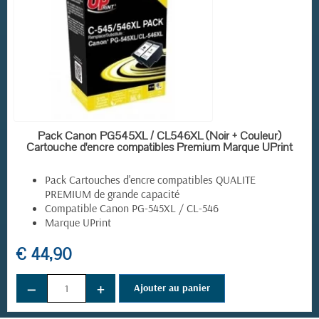
EN STOCK
Pack Canon PG545XL / CL546XL (Noir + Couleur)
Cartouche d'encre compatibles Premium Marque UPrint
Pack Cartouches d'encre compatibles QUALITE
PREMIUM de grande capacité
Compatible Canon PG-545XL / CL-546
Marque UPrint
€ 44,90
−
+
Ajouter au panier