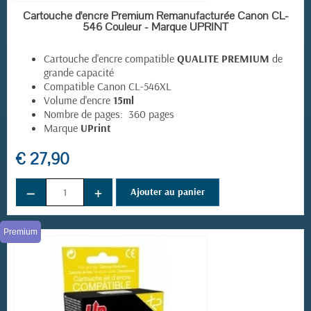
EN STOCK
Cartouche d'encre Premium Remanufacturée Canon CL-
546 Couleur - Marque UPRINT
Cartouche d'encre compatible
QUALITE PREMIUM
de
grande capacité
Compatible Canon CL-546XL
Volume d'encre
15ml
Nombre de pages: 360 pages
Marque
UPrint
(8 avis)
€ 27,90
−
+
Ajouter au panier
Premium