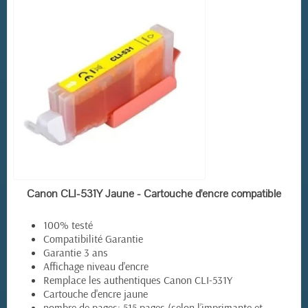
EN STOCK
Canon CLI-531Y Jaune - Cartouche d'encre compatible
100% testé
Compatibilité Garantie
Garantie 3 ans
Affichage niveau d'encre
Remplace les authentiques Canon CLI-531Y
Cartouche d'encre jaune
nombre de pages: 515 pages (selon l’imprimante et