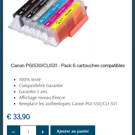
EN STOCK
Canon PGI530/CLI531 - Pack 6 cartouches compatibles
100% testé
Compatibilité Garantie
Garantie 3 ans
Affichage niveau d'encre
Remplace les authentiques Canon PGI-530/CLI-531
€ 33,90
−
+
Ajouter au panier