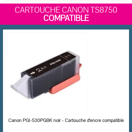
CARTOUCHE CANON TS8750
COMPATIBLE
EN STOCK
Canon PGI-530PGBK noir - Cartouche d'encre compatible