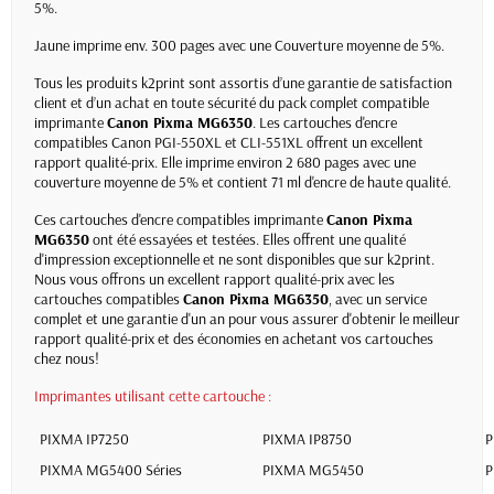
5%.
Jaune imprime env. 300 pages avec une Couverture moyenne de 5%.
Tous les produits k2print sont assortis d’une garantie de satisfaction
client et d’un achat en toute sécurité du pack complet compatible
imprimante
Canon Pixma MG6350
. Les cartouches d'encre
compatibles Canon PGI-550XL et CLI-551XL offrent un excellent
rapport qualité-prix. Elle imprime environ 2 680 pages avec une
couverture moyenne de 5% et contient 71 ml d'encre de haute qualité.
Ces cartouches d'encre compatibles imprimante
Canon Pixma
MG6350
ont été essayées et testées. Elles offrent une qualité
d'impression exceptionnelle et ne sont disponibles que sur k2print.
Nous vous offrons un excellent rapport qualité-prix avec les
cartouches compatibles
Canon Pixma MG6350
, avec un service
complet et une garantie d'un an pour vous assurer d'obtenir le meilleur
rapport qualité-prix et des économies en achetant vos cartouches
chez nous!
Imprimantes utilisant cette cartouche :
PIXMA IP7250
PIXMA IP8750
P
PIXMA MG5400 Séries
PIXMA MG5450
P