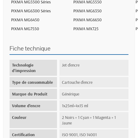
PIXMA MG5500 Séries
PIXMA MG5550
P
PIXMA MG6300 Séries
PIXMA MG6350
P
PIXMA MG6450
PIXMA MG6650
P
PIXMA MG7550
PIXMA MX725
P
Fiche technique
Technologie
Jet d'encre
d'impression
Type de consommable
Cartouche d'encre
Marque du Produit
Générique
Volume d'encre
1x25ml+4x15 ml
Couleur
2 Noirs + 1 Cyan + 1 Magenta + 1
Jaune
Certification
ISO 9001, ISO 14001