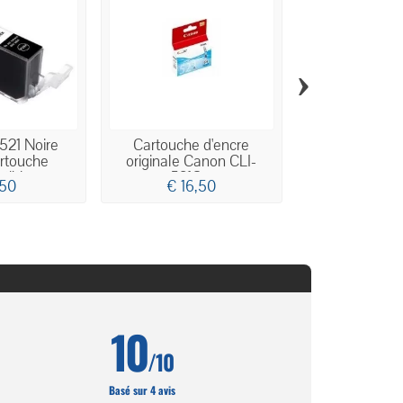
›
521 Noire
Cartouche d'encre
Cartouche 
rtouche
originale Canon CLI-
originale Ca
tible
521C...
521M.
,50
€ 16,50
€ 16,
10
/10
Basé sur 4 avis