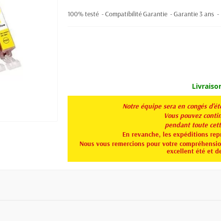
100% testé - Compatibilité Garantie - Garantie 3 ans - 
Livraiso
Notre équipe sera en congés d'é
Vous pouvez continu
pendant toute
cet
En revanche, les expéditions rep
Nous vous remercions pour votre compréhension
excellent été et d