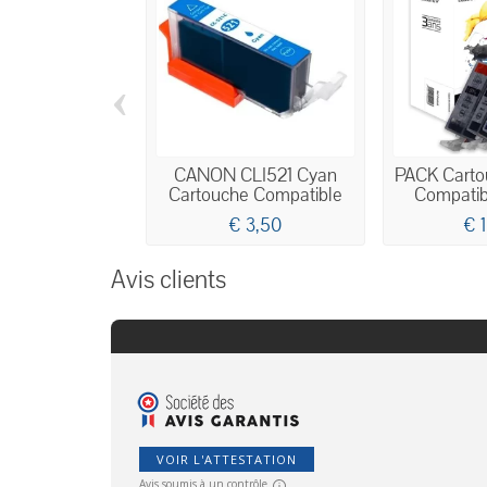
‹
CANON CLI521 Cyan
PACK Carto
Cartouche Compatible
Compatib
€ 3,50
€ 
Avis clients
VOIR L'ATTESTATION
Avis soumis à un contrôle