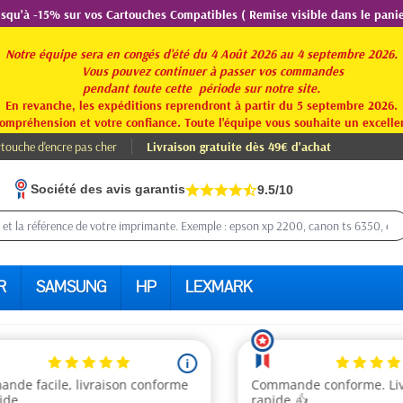
usqu'à -15% sur vos Cartouches Compatibles ( Remise visible dans le panie
Notre équipe sera en congés d'été du 4 Août 2026 au 4 septembre 2026.
Vous pouvez continuer à passer vos commandes
pendant toute
cette période sur notre site.
En revanche, les expéditions reprendront à partir du 5 septembre 2026.
ompréhension et votre confiance. Toute l'équipe vous souhaite un excellen
touche d'encre pas cher
Livraison gratuite dès 49€ d'achat
Société des avis garantis
9.5/10
R
SAMSUNG
HP
LEXMARK