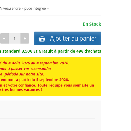
Niveau encre - puce intégrée -
En Stock
Ajouter au panier
n standard 3,50€ Et
Gratuit à partir de 49€ d'achats
té du 4 Août 2026 au 4 septembre 2026.
er à passer vos commandes
te période sur notre site.
rendront à partir du 5 septembre 2026.
 et votre confiance. Toute l'équipe vous souhaite un
e très bonnes vacances !