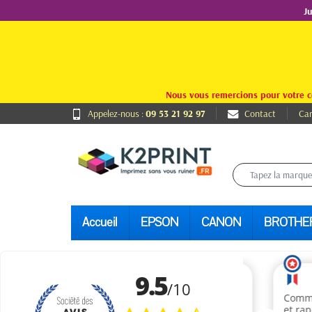
J
Nous vous remercions pour votre c
Appelez-nous :
09 53 21 92 97
Contact
Car
Accueil
EPSON
CANON
BROTHE