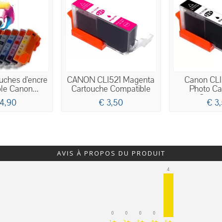
uches d'encre
CANON CLI521 Magenta
Canon CLI
le Canon...
Cartouche Compatible
Photo Ca
Compa
14,90
€ 3,50
€ 3
AVIS À PROPOS DU PRODUIT
4
0
0
0
0
1★
2★
3★
4★
5★