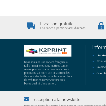
Livraison gratuite
En France à partir de 49€ d'achats
Infor
Livrais
Nos Co
Nous sommes une société française à
taille humaine et nous mettons tout en
Paieme
œuvre pour satisfaire nos clients. Nous
Condit
proposons sur notre site des cartouches
d'encre à des tarifs parmi les moins chers
du web tout en conservant une très
bonne qualité d'impression.
Inscription à la newsletter
Vous pouvez vous désinscrire à tout moment. Vous trouverez pour cel