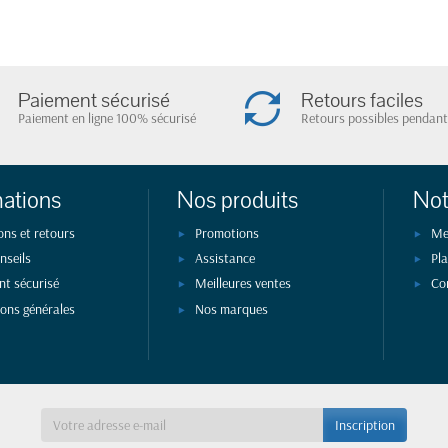
Paiement sécurisé
Retours faciles
Paiement en ligne 100% sécurisé
Retours possibles pendant
mations
Nos produits
Not
ons et retours
Promotions
Me
nseils
Assistance
Pla
nt sécurisé
Meilleures ventes
Co
ions générales
Nos marques
a