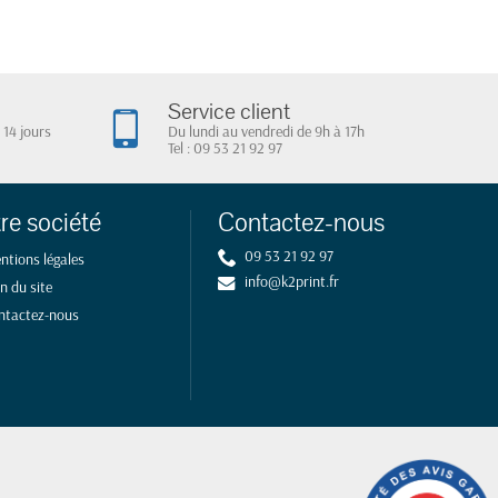
Service client
 14 jours
Du lundi au vendredi de 9h à 17h
Tel : 09 53 21 92 97
re société
Contactez-nous
09 53 21 92 97
ntions légales
info@k2print.fr
n du site
ntactez-nous