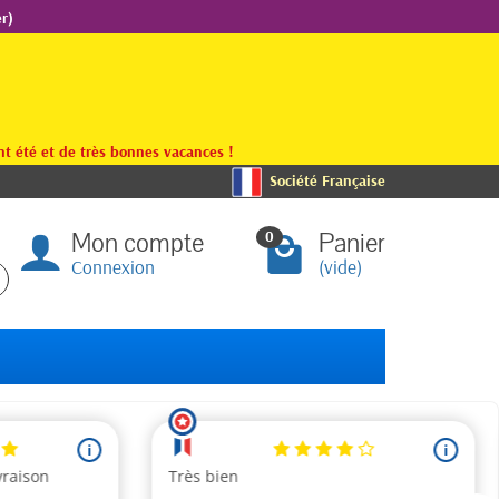
r)
t été et de très bonnes vacances !
Société Française
Mon compte
Panier
0
Connexion
(vide)