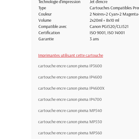
Technologie d'impression
Jet d'encre
Type
Cartouches Compatibles Pr
Couleur
2 Noires+2 Cyan+2 Magenta+
Volume
2x20ml + 8x10 ml
Compatible avec
Canon PGI520/CLI521
Certification
ISO 9001, ISO 14001
Garantie
3 ans
Imprimantes utilisant cette cartouche
cartouche encre canon pixma IP3600
cartouche encre canon pixma IP4600
cartouche encre canon pixma IP4600X
cartouche encre canon pixma IP4700
cartouche encre canon pixma MP540
cartouche encre canon pixma MP550
cartouche encre canon pixma MP560