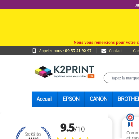
J
Nous vous remercions pour votre c
Appelez-nous :
09 53 21 92 97
Contact
Car
Accueil
EPSON
CANON
BROTHE