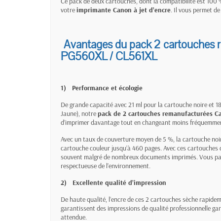
Ce pack de deux cartouches, dont la compatibilité est 100 
votre
imprimante Canon à jet d’encre
. Il vous permet de
Avantages du pack 2 cartouches
PG560XL / CL561XL
1)
Performance et écologie
De grande capacité avec 21 ml pour la cartouche noire et 1
Jaune), notre
pack de 2 cartouches remanufacturées C
d’imprimer davantage tout en changeant moins fréquemmen
Avec un taux de couverture moyen de 5 %, la cartouche noi
cartouche couleur jusqu’à 460 pages. Avec ces cartouches d
souvent malgré de nombreux documents imprimés. Vous parti
respectueuse de l’environnement.
2)
Excellente qualité d’impression
De haute qualité, l’encre de ces 2 cartouches sèche rapide
garantissent des impressions de qualité professionnelle gar
attendue.