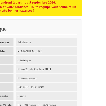
rendront à partir du 5 septembre 2026.
 et votre confiance. Toute l'équipe vous souhaite un
e très bonnes vacances !
que
ression
Jet d'encre
ble
REMANUFACTURÉ
t
Générique
Noire 22ml - Couleur 18ml
Noire + Couleur
ISO 9001, ISO 14001
imante
Canon
(à 5% de
BK: 520 pages, CL: 460 pages