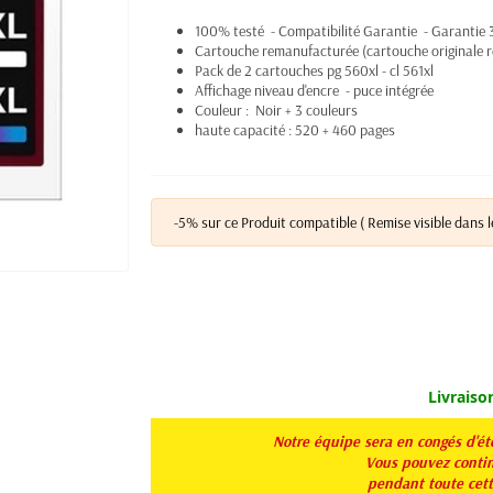
100% testé - Compatibilité Garantie - Garantie 
Cartouche remanufacturée (cartouche originale r
Pack de 2 cartouches pg 560xl - cl 561xl
Affichage niveau d'encre - puce intégrée
Couleur : Noir + 3 couleurs
haute capacité : 520 + 460 pages
-5% sur ce Produit compatible ( Remise visible dans l
Livraiso
Notre équipe sera en congés d'é
Vous pouvez continu
pendant toute
cet