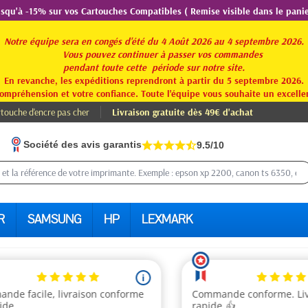
usqu'à -15% sur vos Cartouches Compatibles ( Remise visible dans le panie
Notre équipe sera en congés d'été du 4 Août 2026 au 4 septembre 2026.
Vous pouvez continuer à passer vos commandes
pendant toute
cette période sur notre site.
En revanche, les expéditions reprendront à partir du 5 septembre 2026.
ompréhension et votre confiance. Toute l'équipe vous souhaite un excellen
touche d'encre pas cher
Livraison gratuite dès 49€ d'achat
Société des avis garantis
9.5/10
R
SAMSUNG
HP
LEXMARK