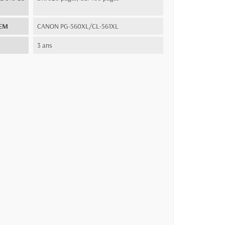
OEM
CANON PG-560XL/CL-561XL
3 ans