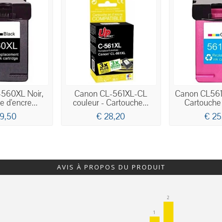
560XL Noir,
Canon CL-561XL-CL
Canon CL561
 d'encre...
couleur - Cartouche...
Cartouche 
19,50
€ 28,20
€ 25
AVIS À PROPOS DU PRODUIT
2
1