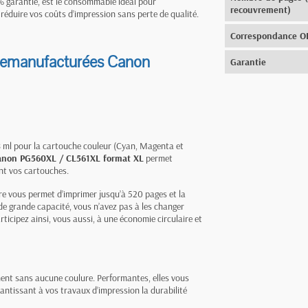
% garantie, est le consommable idéal pour
recouvrement)
 réduire vos coûts d’impression sans perte de qualité.
Correspondance 
 remanufacturées Canon
Garantie
8 ml pour la cartouche couleur (Cyan, Magenta et
anon PG560XL / CL561XL format XL
permet
t vos cartouches.
re vous permet d’imprimer jusqu’à 520 pages et la
e grande capacité, vous n’avez pas à les changer
cipez ainsi, vous aussi, à une économie circulaire et
ment sans aucune coulure. Performantes, elles vous
antissant à vos travaux d’impression la durabilité