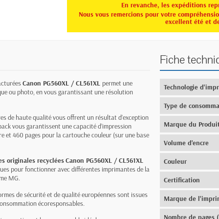
En revanche, les expéditions rep
Nous vous remercions pour votre compréhension
excellent été et d
Fiche techni
facturées
Canon PG560XL / CL561XL
permet une
Technologie d'imp
que ou photo, en vous garantissant une résolution
Type de consomma
res de haute qualité vous offrent un résultat d’exception
Marque du Produi
 pack vous garantissent une capacité d’impression
re et 460 pages pour la cartouche couleur (sur une base
Volume d'encre
s originales recyclées
Canon PG560XL / CL561XL
Couleur
ues pour fonctionner avec différentes imprimantes de la
mme MG.
Certification
rmes de sécurité et de qualité européennes sont issues
Marque de l'impr
e consommation écoresponsables.
Nombre de pages 