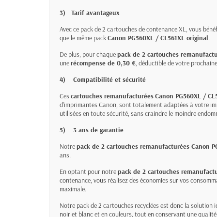
3)
Tarif avantageux
Avec ce pack de 2 cartouches de contenance XL, vous bénéfi
que le même pack
Canon PG560XL / CL561XL original
.
De plus, pour chaque
pack de 2 cartouches remanufact
une
récompense de 0,30 €
, déductible de votre procha
4)
Compatibilité et sécurité
Ces
cartouches remanufacturées
Canon PG560XL / CL
d’imprimantes Canon, sont totalement adaptées à votre impr
utilisées en toute sécurité, sans craindre le moindre end
5)
3 ans de garantie
Notre
pack de 2 cartouches remanufacturées Canon 
ans.
En optant pour notre
pack de 2 cartouches remanufac
contenance, vous réalisez des économies sur vos consommab
maximale.
Notre pack de 2 cartouches recyclées est donc la solution 
noir et blanc et en couleurs, tout en conservant une qualité