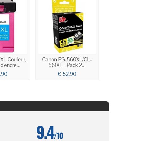
XL Couleur,
Canon PG-560XL/CL-
d'encre...
561XL - Pack 2...
,90
€ 52,90
9.4
/10