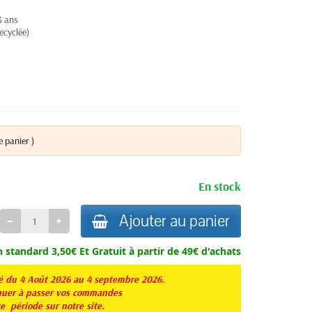
3 ans
ecyclée)
e panier )
En stock
Ajouter au panier
n standard 3,50€ Et
Gratuit à partir de 49€ d'achats
té du 4 Août 2026 au 4 septembre 2026.
er à passer vos commandes
te période sur notre site.