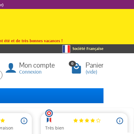
r)
t été et de très bonnes vacances !
Société Française
Mon compte
Panier
0
Connexion
(vide)