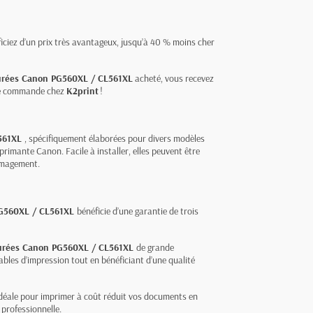
ciez d’un prix très avantageux, jusqu’à 40 % moins cher
urées Canon PG560XL / CL561XL
acheté, vous recevez
ine commande chez
K2print
!
561XL
, spécifiquement élaborées pour divers modèles
imante Canon. Facile à installer, elles peuvent être
ommagement.
PG560XL / CL561XL
bénéficie d’une garantie de trois
turées Canon PG560XL / CL561XL
de grande
les d’impression tout en bénéficiant d’une qualité
idéale pour imprimer à coût réduit vos documents en
 professionnelle.