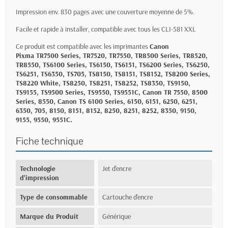
Impression env. 830 pages avec une couverture moyenne de 5%.
Facile et rapide à installer, compatible avec tous les CLI-581 XXL
Ce produit est compatible avec les imprimantes
Canon
Pixma TR7500 Series, TR7520, TR7550, TR8500 Series, TR8520,
TR8550, TS6100 Series, TS6150, TS6151, TS6200 Series, TS6250,
TS6251, TS6350, TS705, TS8150, TS8151, TS8152, TS8200 Series,
TS8220 White, TS8250, TS8251, TS8252, TS8350, TS9150,
TS9155, TS9500 Series, TS9550, TS9551C, Canon TR 7550, 8500
Series, 8550, Canon TS 6100 Series, 6150, 6151, 6250, 6251,
6350, 705, 8150, 8151, 8152, 8250, 8251, 8252, 8350, 9150,
9155, 9550, 9551C.
Fiche technique
Technologie
Jet d'encre
d'impression
Type de consommable
Cartouche d'encre
Marque du Produit
Générique