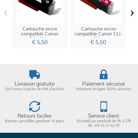
‹
›
Cartouche encre
Cartouche encre
compatible Canon
compatible Canon CLI-
co
PGI-580...
581...
€ 5,50
€ 5,50
Livraison gratuite
Paiement sécurisé
En France à partir de 49€ d'achats
Paiement en ligne 100% sécurisé
Retours faciles
Service client
Retours possibles pendant 14 jours
Du lundi au vendredi de 9h à 17h
Tel : 09 53 21 92 97