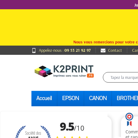
J
Nous vous remercions pour votre c
Appelez-nous :
09 53 21 92 97
Contact
Car
Accueil
EPSON
CANON
BROTHE