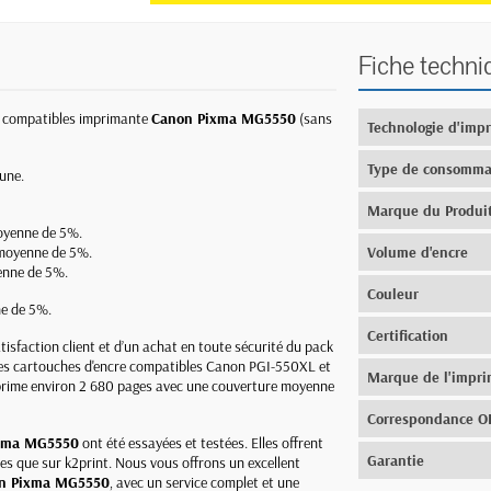
Fiche techni
é compatibles imprimante
Canon Pixma MG5550
(sans
Technologie d'imp
Type de consomma
aune.
Marque du Produi
oyenne de 5%.
 moyenne de 5%.
Volume d'encre
enne de 5%.
Couleur
e de 5%.
Certification
tisfaction client et d’un achat en toute sécurité du pack
Les cartouches d'encre compatibles Canon PGI-550XL et
Marque de l'impr
imprime environ 2 680 pages avec une couverture moyenne
Correspondance 
xma MG5550
ont été essayées et testées. Elles offrent
Garantie
les que sur k2print. Nous vous offrons un excellent
n Pixma MG5550
, avec un service complet et une