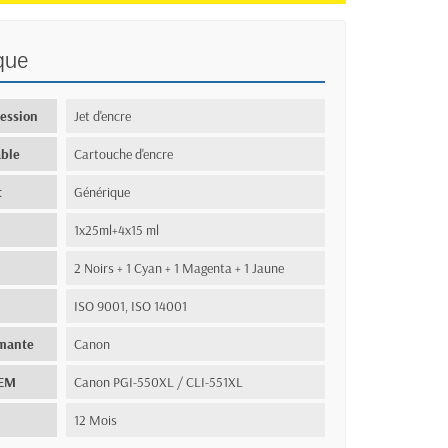
que
ression
Jet d'encre
ble
Cartouche d'encre
t
Générique
1x25ml+4x15 ml
2 Noirs + 1 Cyan + 1 Magenta + 1 Jaune
ISO 9001, ISO 14001
imante
Canon
OEM
Canon PGI-550XL / CLI-551XL
12 Mois