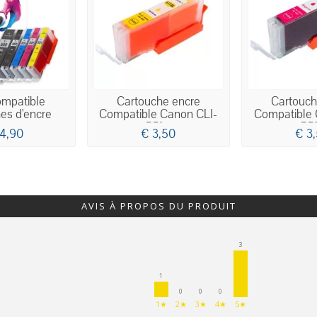
ompatible
Cartouche encre
Cartouch
es d'encre
Compatible Canon CLI-
Compatible 
on...
551...
551
14,90
€ 3,50
€ 3
AVIS À PROPOS DU PRODUIT
3
1
0
0
0
1★
2★
3★
4★
5★