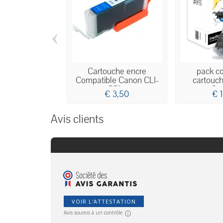
‹
Cartouche encre
pack c
Compatible Canon CLI-
cartouch
551...
Can
€ 3,50
€ 
Avis clients
VOIR L'ATTESTATION
Avis soumis à un contrôle