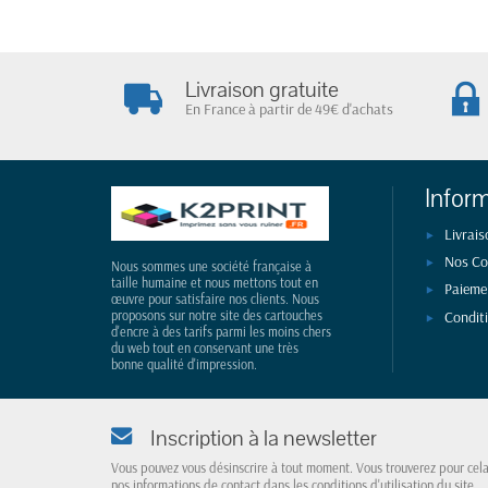
Livraison gratuite
En France à partir de 49€ d'achats
Infor
Livrais
Nos Co
Nous sommes une société française à
taille humaine et nous mettons tout en
Paieme
œuvre pour satisfaire nos clients. Nous
Condit
proposons sur notre site des cartouches
d'encre à des tarifs parmi les moins chers
du web tout en conservant une très
bonne qualité d'impression.
Inscription à la newsletter
Vous pouvez vous désinscrire à tout moment. Vous trouverez pour cel
nos informations de contact dans les conditions d'utilisation du site.