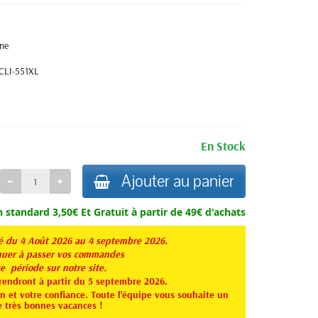
une
 CLI-551XL
En Stock
Ajouter au panier
n standard 3,50€ Et
Gratuit à partir de 49€ d'achats
té du 4 Août 2026 au 4 septembre 2026.
er à passer vos commandes
te période sur notre site.
rendront à partir du 5 septembre 2026.
 et votre confiance. Toute l'équipe vous souhaite un
e très bonnes vacances !