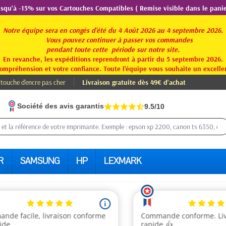
usqu'à -15% sur vos Cartouches Compatibles ( Remise visible dans le panie
Notre équipe sera en congés d'été du 4 Août 2026 au 4 septembre 2026.
Vous pouvez continuer à passer vos commandes
pendant toute
cette période sur notre site.
En revanche, les expéditions reprendront à partir du 5 septembre 2026.
ompréhension et votre confiance. Toute l'équipe vous souhaite un excellen
touche d'encre pas cher
Livraison gratuite dès 49€ d'achat
Société des avis garantis
9.5/10
R
SAMSUNG
HP
LEXMARK