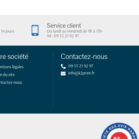
Service client
 14 jours
Du lundi au vendredi de 9h à 17h
Tel : 09 53 21 92 97
re société
Contactez-nous
09 53 21 92 97
ntions légales
info@k2print.fr
n du site
ntactez-nous