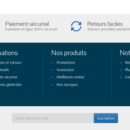
Paiement sécurisé
Retours faciles
Paiement en ligne 100% sécurisé
Retours possibles pendant
mations
Nos produits
Not
ons et retours
Promotions
Me
nseils
Assistance
Pla
nt sécurisé
Meilleures ventes
Co
ions générales
Nos marques
a