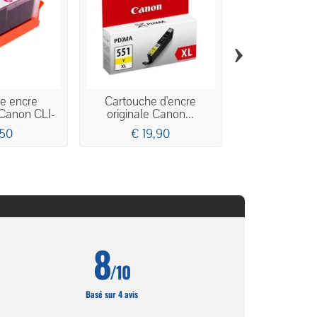
›
e encre
Cartouche d'encre
Cartouche 
Canon CLI-
originale Canon...
originale C
...
,50
€ 19,90
€ 19,
8
/10
Basé sur 4 avis