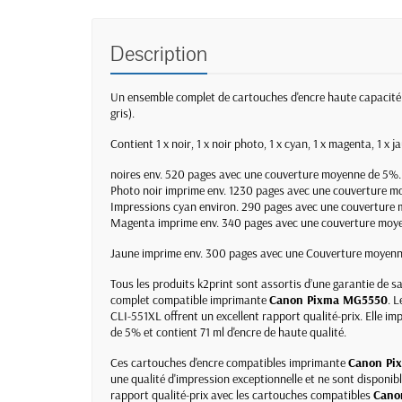
Description
Un ensemble complet de cartouches d'encre haute capacit
gris).
Contient 1 x noir, 1 x noir photo, 1 x cyan, 1 x magenta, 1 x j
noires env. 520 pages avec une couverture moyenne de 5%.
Photo noir imprime env. 1230 pages avec une couverture m
Impressions cyan environ. 290 pages avec une couverture
Magenta imprime env. 340 pages avec une couverture moy
Jaune imprime env. 300 pages avec une Couverture moyenn
Tous les produits k2print sont assortis d’une garantie de sa
complet compatible imprimante
Canon Pixma MG5550
. 
CLI-551XL offrent un excellent rapport qualité-prix. Elle 
de 5% et contient 71 ml d'encre de haute qualité.
Ces cartouches d'encre compatibles imprimante
Canon Pi
une qualité d'impression exceptionnelle et ne sont disponib
rapport qualité-prix avec les cartouches compatibles
Cano