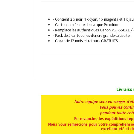
- Contient 2 x noir, 1 x cyan, 1 x magenta et 1 x ja
- Cartouche d'encre de marque Premium
- Remplace les authentiques Canon PGI-550XL /
- Pack de 5 cartouches d'encre grande capacité
- Garantie 12 mois et retours GRATUITS
Livraiso
Notre équipe sera en congés d'é
Vous pouvez continu
pendant toute
cet
En revanche, les expéditions rep
Nous vous remercions pour votre compréhension
excellent été et d