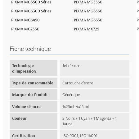
PIXMA MG5500 Séries
PIXMA MG5550
P
PIXMA MG6300 Séries
PIXMA MG6350
P
PIXMA MG6450
PIXMA MG6650
P
PIXMA MG7550
PIXMA MX725
P
Fiche technique
Technologie
Jet d'encre
d'impression
Type de consommable
Cartouche d'encre
Marque du Produit
Générique
Volume d'encre
1x25ml+4x15 ml
Couleur
2 Noirs + 1 Cyan + 1 Magenta + 1
Jaune
Certification
ISO 9001, ISO 14001