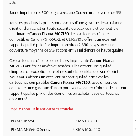
5%.
Jaune imprime env. 300 pages avec une Couverture moyenne de 5%.
Tous les produits k2print sont assortis d’une garantie de satisfaction
client et d’un achat en toute sécurité du pack complet compatible
imprimante
Canon Pixma
MG7150
. Les cartouches d'encre
compatibles Canon PGI-550XL et CLI-551XL offrent un excellent
rapport qualité-prix. Elle imprime environ 2 680 pages avec une
couverture moyenne de 5% et contient 71 ml d'encre de haute qualité.
Ces cartouches d'encre compatibles imprimante
Canon Pixma
MG7150
ont été essayées et testées. Elles offrent une qualité
d'impression exceptionnelle et ne sont disponibles que sur k2print.
Nous vous offrons un excellent rapport qualité-prix avec les
cartouches compatibles
Canon Pixma
MG7150
, avec un service
complet et une garantie d'un an pour vous assurer d'obtenir le meilleur
rapport qualité-prix et des économies en achetant vos cartouches
chez nous!
Imprimantes utilisant cette cartouche :
PIXMA IP7250
PIXMA IP8750
P
PIXMA MG5400 Séries
PIXMA MG5450
P